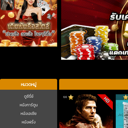
บาคาร่า
หมวดหมู่
ดูซีรี่ย์
6.6
HD
หนังการ์ตูน
หนังเอเชีย
หนังฝรั่ง