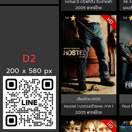
Initial D ดริฟท์ติ้ง ซิ่งสายฟ้า
Mr A
2005 พากย์ไทย
แอนด์
พ
5.9
6.8
HD
เสียงไทย
2005
Hostel 1 นรกรอชำแหละ ภาค 1
Four 
2005 พากย์ไทย
7
4.0
HD