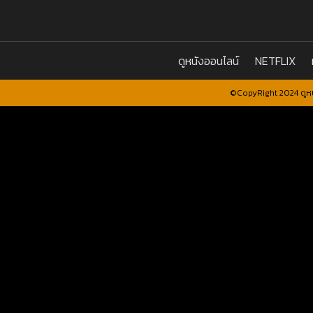
ดูหนังออนไลน์
NETFLIX
©CopyRight 2024 ดูหน