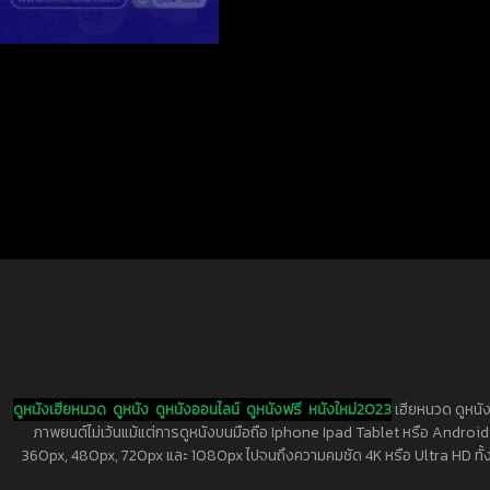
ดูหนังเฮียหนวด
ดูหนัง
ดูหนังออนไลน์
ดูหนังฟรี
หนังใหม่2023
เฮียหนวด ดูหนัง
ภาพยนต์ไม่เว้นแม้แต่การดูหนังบนมือถือ Iphone Ipad Tablet หรือ Android ทุกย
360px, 480px, 720px และ 1080px ไปจนถึงความคมชัด 4K หรือ Ultra HD ทั้งน