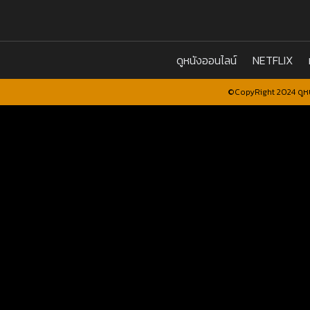
ดูหนังออนไลน์
NETFLIX
©CopyRight 2024 ดูหน