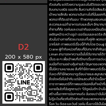
ตัวเช่นกัน แต่ด้วยความรุนแรงในชีวิตของพวก
ชิงบทนางสมิธ ขออภัย ลืมความคิดไปเสียแล้ว
เป้าหมายลึกลับ พวกเขาเดินทางไปที่นั่นแยก
พวกเขาก็ต้องฆ่ากันเอง “ถ้าพวกคุณสองคนอยู่ด้
สะดวกและแม่ทำอาหารเก่งและอื่นๆ อีกมากมา
คำถามก็คือ จอห์นและเจนฆ่ากันเองเหมือนมืออาช
เผชิญหน้าระหว่างอูม่า เธอร์แมนและแดริล ฮ
ส่วนในร่างกายที่สวยงามของทั้งคู่หัก พวกเขากล
ฉากไล่ล่า ภาพยนตร์เรื่องนี้กำกับโดย Doug
Crane ผู้กำกับหน่วยที่สองก็มีบทบาทสำคัญเช
Liman สามารถหาความเป็นไปได้มากมายได้จากข้อเ
เป็นระยะๆ เพื่อเข้าพบที่ปรึกษาเรื่องการแต
ลงมือทำตามอย่างคุ้มค่าแล้ว ปัญหาของพวกเขา
นี้ไม่มีความหมายเลย สิ่งที่ทำให้ภาพยนตร์
จังหวะที่ทำให้พวกเขาดูเรียบง่ายและสนุกสนาน
อึดอัดหรือไม่เข้ากัน แต่นักแสดงก็เข้าใจเนื้
ดาราภาพยนตร์ที่ภาพยนตร์แอคชั่นทำหน้าที่เป็
หลายปีแล้วที่ฉันถูกถามว่า “ได้ดูหนังดีๆ บ้างไ
สร้างขึ้นจากการนินทาคนดัง ฉันตอบว่าฉันไม่รู
ไม่รู้อะไรเกี่ยวกับชีวิตส่วนตัวของพวกเขาเช่นก
ร็อค วิน ดีเซล และวินซ์ วอห์น ซึ่งอาจใช้เป็น