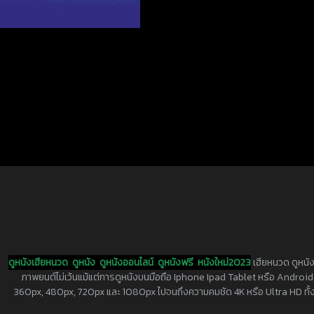
ดูหนังเฮียหนวด
ดูหนัง
ดูหนังออนไลน์
ดูหนังฟรี
หนังใหม่2023
เฮียหนวด ดูหนัง
ภาพยนต์ไม่เว้นแม้แต่การดูหนังบนมือถือ Iphone Ipad Tablet หรือ Android ทุกย
360px, 480px, 720px และ 1080px ไปจนถึงความคมชัด 4K หรือ Ultra HD ทั้งน