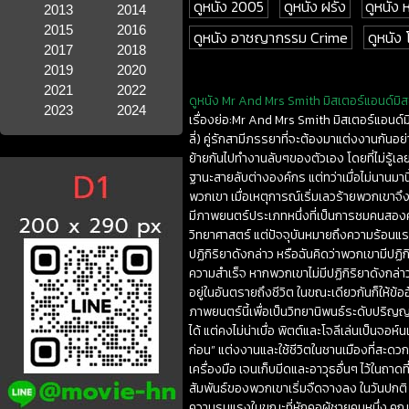
ดูหนัง 2005
ดูหนัง ฝรั่ง
ดูหนัง
2013
2014
2015
2016
ดูหนัง อาชญากรรม Crime
ดูหนัง
2017
2018
2019
2020
2021
2022
ดูหนัง Mr And Mrs Smith มิสเตอร์แอนด์มิส
2023
2024
เรื่องย่อ:Mr And Mrs Smith มิสเตอร์แอนด์ม
ลี่) คู่รักสามีภรรยาที่จะต้องมาแต่งงานกันอย
ย้ายกันไปทำงานลับๆของตัวเอง โดยที่ไม่รู้
ฐานะสายลับต่างองค์กร แต่ทว่าเมื่อไม่นานมานี
พวกเขา เมื่อเหตุการณ์เริ่มเลวร้ายพวกเขาจึงต
มีภาพยนตร์ประเภทหนึ่งที่เป็นการชมคนสองคนอย
วิทยาศาสตร์ แต่ปัจจุบันหมายถึงความร้อนแร
ปฏิกิริยาดังกล่าว หรือฉันคิดว่าพวกเขามีปฏิ
ความสำเร็จ หากพวกเขาไม่มีปฏิกิริยาดังกล
อยู่ในอันตรายถึงชีวิต ในขณะเดียวกันก็ให้ข้
ภาพยนตร์นี้เพื่อเป็นวิทยานิพนธ์ระดับปริญ
ได้ แต่คงไม่น่าเบื่อ พิตต์และโจลีเล่นเป็นจอ
ก่อน” แต่งงานและใช้ชีวิตในชานเมืองที่สะดวกส
เครื่องมือ เจนเก็บมีดและอาวุธอื่นๆ ไว้ในถา
สัมพันธ์ของพวกเขาเริ่มจืดจางลง ในวันปกติ
ความรุนแรงในขณะที่หักคอผู้ชายคนหนึ่ง คุณนึ