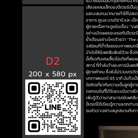
ไม่ว่าซิมมอนส์จะทุ่มเทให้กับฉากเ
เสียงแหลมเล็กของปีเตอร์เป็นจ
แสดงสมทบมากมายทำให้โปสเตอร์ด
อาหาร คูเมล นานจิอานี และ เบ็
ผู้ชายหรือการดูหนังเรื่อง “V
อย่างเปิดเผยของเธอกับปีเตอร์น
ย้ำเตือนอย่างโหดร้ายว่า “Th
รสนิยมที่ต่ำต้อยของภาพยนตร์เร
บำบัดให้มีเพศสัมพันธ์ด้วย ซึ่
นี้เกี่ยวกับเศษเสี้ยวไอเดียที
สการ์ ที่กำลังจำลองการมีเพศ
ผู้ชายห้าคน ซึ่งยังไม่รวมเคร
บทภาพยนตร์ 85 นาที มันจึงเป
ข้อคิดเกี่ยวกับความเป็นลูกผู
ตลกขบขันที่ได้รับแรงบันดาลใจ
เพิ่งรู้ตัวว่าเขาสามารถมีเพศสัม
ปีเตอร์ได้เรียนรู้ความแตกต่างร
ชมหัวเราะอย่างสนุกสนานกับกา