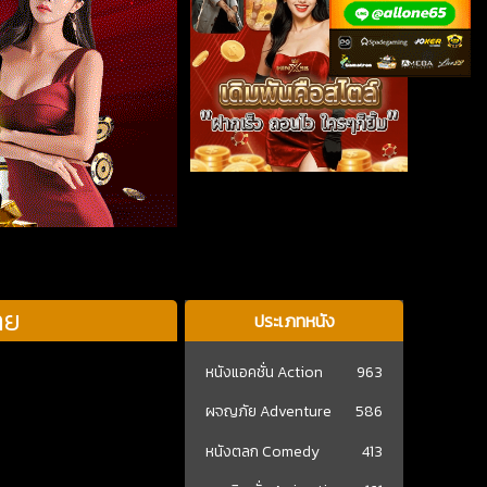
ทย
ประเภทหนัง
หนังแอคชั่น Action
963
ผจญภัย Adventure
586
หนังตลก Comedy
413