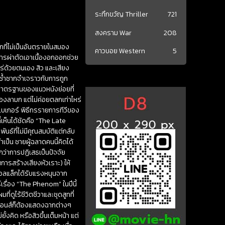
ระทึกขวัญ Thriller
721
สงคราม War
208
อกที่ไม่เป็นอันตรายในสมอง
คาวบอย Western
5
ารผ่าตัดเอาเนื้องอกออกช่วย
คร่ด้วยตนเอง สิว และเสียง
ี่ซ้ำซากจำเจราวกับการถูก
นมาตรฐานของแนวหนังย่อยที่
องลามก แต่ไม่ค่อยตลกเท่าไหร่
 เบเกอร์ พิธีกรรายการทีวีของ
ห็นได้ชัดคือ “The Late
นธ์ที่ไม่มีคุณสมบัติแต่กลับ
จำเป็น ชายผู้ฉลาดคนนี้คิดได้
กว่าการปฏิเสธเป็นปัจจัย
การสร้างเสียงหัวเราะ) ให้
พอลแล็กได้รับแรงหนุนจาก
เรื่อง “The Phenom” ในปีนี้
ที่ดูไร้ชีวิตชีวาและชุดสูทที่
ซิมมอนส์ก็ต้องแสดงฉากต่างๆ
งคิด หรือสิวขึ้นเต็มหน้า แต่