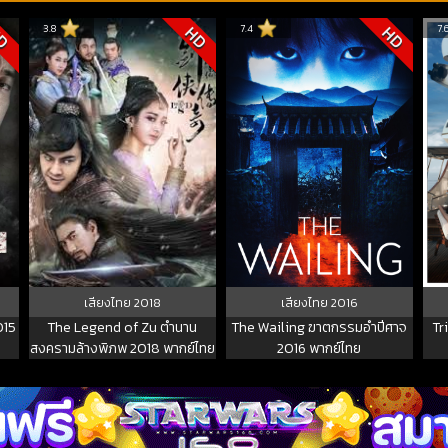
3.8
7.4
7.
D
HD
HD
เสียงไทย
2018
เสียงไทย
2016
015
The Legend of Zu ตำนาน
The Wailing ฆาตกรรมอำปีศาจ
Tr
สงครามล้างพิภพ 2018 พากย์ไทย
2016 พากย์ไทย