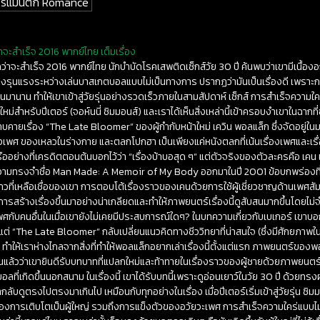
 โรแมนติก Romance
จะสำเร็จ 2016 พากย์ไทย เต็มเรื่อง
่าจะสำเร็จ 2016 พากย์ไทย นักบำบัดโรคเสพติดเซ็กส์วัย 30 ปี ค้นพบว่าเขามีเนื้อง
างรุนแรงระหว่างเล่นบาสเกตบอลแบบไม่เป็นทางการ ปรากฏว่ามันเป็นเรื่องดี เพราะก
นมานาน ทำให้เขาเข้าสู่วัยรุ่นอย่างรวดเร็วภายในสามสัปดาห์ เซ็กส์ การสำเร็จความใ
ม่สำหรับปีเตอร์ (จอห์นนี่ ซิมมอนส์) และเราได้เห็นสิ่งเหล่านี้เข้าครอบงำเขาในฉากท
คายเรื่อง “The Late Bloomer” ของผู้กำกับหน้าใหม่ เควิน พอลแล็ก ซึ่งจัดอยู่ใ
องเพศ ของเหลวในร่างกาย และตลกโปกฮา เป็นเพียงแค่หนังตลกที่เน้นเรื่องเพศและเรื่
หรืออย่างที่เครดิตตอนต้นบอกไว้ว่า “เรื่องบ้าบอสุด ๆ” แต่ตัวจริงของตัวละครคือ เคน
ึกความทรงจำชื่อ Man Made: A Memoir of My Body ออกมาในปี 2001 ข้อบกพร่องที่เ
วที่เหลือเชื่อของเขา การตอบโต้เรื่องราวของเคนด้วยการใช้ผู้เชี่ยวชาญด้านเพศสัมพั
ป็นการสร้างเรื่องขึ้นมาอย่างน่าเกลียดและทำให้ภาพยนตร์เรื่องนี้ดูสับสนมากขึ้นโดยไม่
พศกับคนอื่นในเมื่อเขายังไม่เคยมีประสบการณ์ใดๆ? ในบทความเกี่ยวกับเบเกอร์ เขาบอ
 แต่ “The Late Bloomer” กลับเปลี่ยนแนวคิดทางชีววิทยาที่น่าสนใจ (ซึ่งมีศักยภาพใน
ทำให้เราห่างไกลจากสิ่งที่ทำให้พอลแล็กอยากเล่าเรื่องนี้ตั้งแต่แรก ภาพยนตร์ของ
เห็นแล้วว่าเขายินดีรับบทบาทที่แปลกใหม่และท้าทายในเรื่องราวของผู้ชายด้วยภาพยนตร์
บอลที่เกิดขึ้นนอกสนาม ในเรื่องนี้ เขาได้รับบทนี้เพราะดูอ่อนเยาว์ในวัย 30 ปี ด้วยทรงผม
ลับดูตรงไปตรงมาเกินไป เหมือนกับทุกอย่างในเรื่อง เมื่อปีเตอร์เริ่มเข้าสู่วัยรุ่น 
งของการเติบโตเป็นผู้ใหญ่ รวมถึงการแข็งตัวของอวัยวะเพศ การสำเร็จความใคร่แบบไม่ยั้