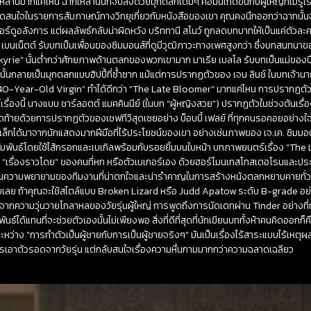
หล่านี้มากแค่ไหน ฉากเหล่านั้นก็จบลงด้วยมุกตลกเดิมๆ คือมันเกิดขึ้นกับผู้ใหญ่ที่ไม่รู้เร
ุดสนใจในรายการสัมภาษณ์ทางวิทยุเกี่ยวกับหนังสือของเขา คุณคงนึกออกว่าฉากนั้นจะเ
ูอลังการ แต่ผลลัพธ์กลับน่าผิดหวัง บริททานี สโนว์ ถูกลดบทบาทให้เป็นแค่ตัวละคร
ค เบนเน็ตต์ รับบทเป็นเพื่อนของซิมมอนส์ที่ดูมีวุฒิภาวะทางเพศสูงกว่า ซึ่งบทสนทนาข
alkyrie” นั้นต่ำกว่าศักยภาพด้านตลกของพวกเขามาก มาเรีย เบลโล รับบทเป็นแม่ของป
ั้นกลายเป็นมุกตลกแบบฮิปปี้ที่ซ้ำซาก แม้แต่การปรากฏตัวของ เจน ลินช์ ในบทเจ้านา
e 40-Year-Old Virgin” ทำได้ดีกว่า “The Late Bloomer” มากแค่ไหน การปรากฏตั
ื่องนี้ นางแบบ ชาร์ลอตต์ แมคคินนีย์ (ในบท “ผู้หญิงสวย”) ปรากฏตัวในช่วงต้นเรื่องเ
งปิดท้ายด้วยการปรากฏตัวของเชฟทีวีสุดเชยอย่าง บ็อบบี้ เฟลย์ ที่ทุกคนรอคอยอย่างใจ
่พอลแล็กได้มาจากนักแสดงมากฝีมือที่ไร้ประโยชน์ของเขา อย่างเช่นภาพของ เจ.เค. ซิม
สัมพันธ์โดยใช้ไส้กรอกและเบเกิลพร้อมกับรอยยิ้มบนใบหน้า บทภาพยนตร์เรื่อง “Th
ดิต “เรื่องราวโดย” ของคนที่หก หรือตัวเบเกอร์เอง ด้วยฮอร์โมนเทสโทสเตอโรนและปร
็นความพยายามของทีมงานที่น่าตกใจและน่ารำคาญในการสร้างหนังตลกหยาบคายทั่วไปท
้ชายเลย ถ้าคุณจะใช้สไตล์แบบ Broken Lizard หรือ Judd Apatow ระดับ B-grade อย่
จากความวุ่นวายโกลาหลของวัยรุ่นผู้ใหญ่ การพูดถึงการนัดเดทผ่าน Tinder อย่างที่ท
พันธ์ได้แทนที่จะช่วยตัวเองนั้นไม่เพียงพอ สิ่งที่ดีที่สุดที่นักเขียนบททั้งห้าคนคิดออกก
ะหว่าง “การทำตัวเป็นผู้ชายกับการเป็นผู้ชายจริงๆ” มันเป็นเรื่องไร้สาระแบบไร้เหตุผ
รเอาตัวรอดจากวัยรุ่น แต่กลับสนใจเรื่องความหื่นกามมากกว่าความฉลาดเฉลียว