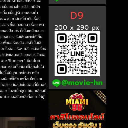
ื่องและไร้ทางช่วยเหลือ เมื่อ
ป็นอย่างไร แม้ว่าจะมีนัก
ที่มาเป็นคู่รักและชอบทำ
องพวกเขามักเกี่ยวกับเรื่อง
ีเตอร์ ซึ่งบทสนทนาเรื่องเพศ
ยของปีเตอร์ ก็เป็นเหมือนการ
วของดารารับเชิญเผยให้เห็น
พื่อขอร้องปีเตอร์ที่เป็นนัก
จดใจจ่อ จริงๆ แล้ว หนังเรื่อง
มอนส์ นักแสดงเจ้าของรางวัลออ
e Late Bloomer” เขียนโดย
ะสบการณ์ทั้งหมดที่ใส่ลงไปใน
ี่ไม่มีมุกตลกใหม่ๆ หรือ
างน้อยก็ให้ภาพที่สดใหม่และ
ำอย่างทันสมัยในตอนที่ปีเตอร์
็คือฉากไคลแม็กสุดแสนจะเลี่ยนที่
ลตามแบบฉบับหนังที่อยากให้ผู้