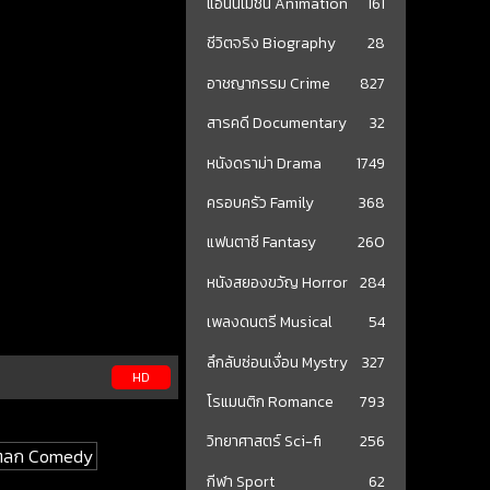
แอนนิเมชั่น Animation
161
ชีวิตจริง Biography
28
อาชญากรรม Crime
827
สารคดี Documentary
32
หนังดราม่า Drama
1749
ครอบครัว Family
368
แฟนตาซี Fantasy
260
หนังสยองขวัญ Horror
284
เพลงดนตรี Musical
54
ลึกลับซ่อนเงื่อน Mystry
327
HD
โรแมนติก Romance
793
วิทยาศาสตร์ Sci-fi
256
ังตลก Comedy
กีฬา Sport
62