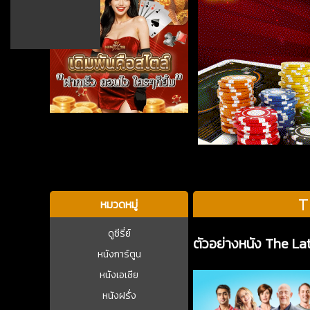
บาคาร่า
T
หมวดหมู่
ดูซีรี่ย์
ตัวอย่างหนัง The La
หนังการ์ตูน
หนังเอเชีย
หนังฝรั่ง