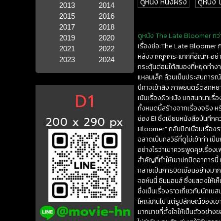
ดูหนัง หนังฝรั่ง
ดูหนัง
2013
2014
2015
2016
2017
2018
ดูหนัง The Late Bloomer กว่า
2019
2020
เรื่องย่อ:The Late Bloomer กว
2021
2022
หลังจากถูกกระแทกที่อัณฑะอย่
2023
2024
กระตุ้นต่อมใต้สมองที่หยุดทำงา
แหลมเล็ก ล้วนเป็นประสบการณ์ให
ปีศาจเข้าสิง ภาพยนตร์ตลกหยาบ
เน้นเรื่องผิวหนัง บทสนทนาเรื่
ทั้งหมดนี้สร้างจากเรื่องจริง 
ช่อง E! ซึ่งเขียนหนังสือบันท
Bloomer” กลับบิดเบือนเรื่องรา
ฉลาดเป็นกลวิธีที่ดูไม่เข้าท่า เ
อย่างไรว่าเขาควรพูดคุยเรื่องเ
สำคัญที่ทำให้เขาปกปิดอาการนี้
กลายเป็นการบิดเบือนอย่างมาก 
จอห์นนี่ ซิมมอนส์ ซึ่งแสดงให้
ซึ่งเป็นเรื่องราวเกี่ยวกับนักเบส
ใหญ่เกินไป แต่รูปลักษณ์ของเขาก
มากมายที่ตั้งใจให้เป็นตัวอย่า