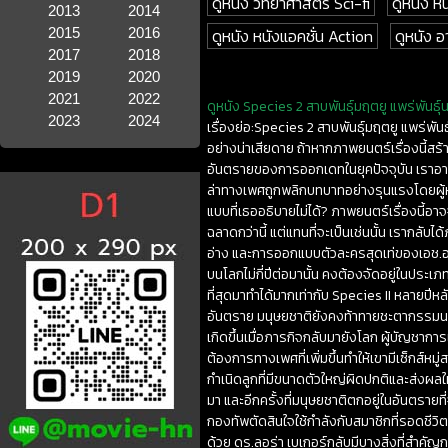
ดูหนัง วิทยาศาสตร์ Sci-fi
ดูหนัง ห
2013
2014
2015
2016
ดูหนัง หนังแอคชั่น Action
ดูหนัง
2017
2018
2019
2020
2021
2022
ดูหนัง Species 2 สาบพันธุ์มฤตยู แพร่พันธุ์
2023
2024
เรื่องย่อ:Species 2 สาบพันธุ์มฤตยู แพร่พั
อย่างน่าเสียดาย ถ้าหากภาพยนตร์เรื่องนี้สร
อันตรายของการออกเดทในยุคปัจจุบัน เราอาจจ
ล่าทางเพศถูกพลิกบทบาทอย่างรุนแรงโดยผู้ห
แบบที่เธออธิบายไม่ได้? ภาพยนตร์เรื่องนี้อ
ฉลาดกว่านี้ แต่แทนที่จะเป็นเช่นนั้น เรากลับ
อ่าง และการออกแบบตัวละครสุดเท่ของเอช.อาร์
บนโลกไม่กี่ปีต่อมานั้น คงต้องจัดอยู่ในประ
ที่สุดมาทำได้มากเท่ากับ Species II หลายปีห
อันตราย มนุษยชาติยังคงท้าทายชะตากรรมนอก
เกิดขึ้นเมื่อภารกิจกลับมายังโลก ผู้บัญชากา
ต้องการทางเพศที่เพิ่มขึ้นทำให้เขามีเซ็กส์หมู
กำเนิดลูกที่มีขนาดตัวใหญ่ผิดปกติและส่งผลให้
มา และอีกครั้งที่มนุษยชาติตกอยู่ในอันตรายท
กองทัพตัดสินใจใช้กำลังกับสมาชิกที่รอดชีว
ด้วย ดร.ลอร่า เบเกอร์กลับมีบางสิ่งที่สำค