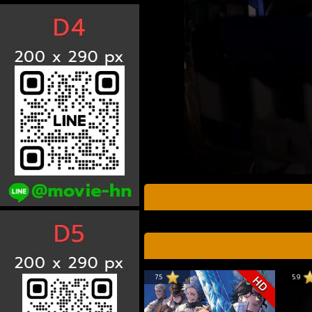
7.5
5.9
HD