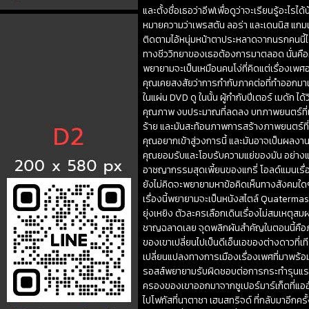
และตั้งชื่อเธอว่าอีฟเพื่อดูว่าจะเรียนรู้อะไ
หมายความว่าเพรสตัน ลอร่า และเดนนิส แกมเบ
ติดตามไอ้หนุ่มหน้าตาประหลาดจากนรกคนนี้ได้ พว
ทางชีววิทยาของเธอต้องการมาตลอด นั่นคือคู
พยายามจะเป็นเหมือนคนโง่ที่คิดแต่เรื่องเพศ
คุณเคยสงสัยว่าการกำกับภาคต่อที่ทำออกมาเพ
ในแผ่น DVD ดู ในนั้น ผู้กำกับปีเตอร์ เมดั
คุณภาพ งบประมาณที่ลดลง บทภาพยนตร์ที่แทบไ
ร้าย และมันสะท้อนภาพการสร้างภาพยนตร์ที่ส
คุณอยากเข้าสู่วงการนี้ และมันอาจเป็นผลงานศ
คุณยอมรับและโอบรับความแย่ของมัน อย่างแรก
อาชญากรรมสุดเพี้ยนของแกรี่ โอลด์แมนเรื่
ยังไม่คิดจะพยายามหาข้อคิดเห็นทางสังคมใดๆ
เรื่องนี้พยายามจะเป็นหนังสไตล์ Quatermas
ยุ่งเหยิง ตัวละครเลือกเดินเรื่องไม่สมเหตุ
ชาญฉลาดเลย จุดพลิกผันสำคัญในตอนนี้คือภั
ของเขาเปลี่ยนไปเป็นดีเอ็นเอของต่างดาวที่เที
เปลี่ยนแปลงทางการเมืองเรื่องเพศที่มาพร้อมกั
รอสส์พยายามรับผิดชอบต่อการกระทำรุนแรงทาง
ครองของเขาออกมาจากซูเปอร์มาร์เก็ตที่แออัด
ไปโฟกัสที่นาตาชา เฮนสทริจด์ ที่กลับมาอีกคร