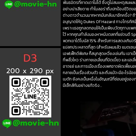
พันธมิตรที่คาดเดาไม่ได้ ซึ่งดูไม่สมเหตุ
อย่างน่าเสียดาย ทำไมลอร่าถึงปกป้องชีวิตขอ
ต่างดาวจำนวนมากหากมันกลับมาอีกครั้ง? ถ้า
อนุญาตให้ดู Dukes Of Hazard ทางโทรทัศน์? แ
เพราะเธอถูกลดทอนให้เป็นเพียงวัตถุทางเพศอี
ไว้ หากคุณกำลังมองหาหนังตลกที่แย่จนดี Spec
พวกเขาได้โบนัส 15% สำหรับการแสดงเกินจริง 
แปลกประหลาดที่สุด (สำหรับผมแล้ว แมดเซนชน
เอฟเฟ็กต์พิเศษ ก็สนุกสุดเหวี่ยงเช่นกัน เขาเป
ที่พลิ้วไหว ร่างกายเอเลี่ยนที่บิดเบี้ยว และ
อาจแย่ และการเมืองเรื่องเพศอาจผิดเพี้ยนอย่างน
กลายเป็นเรื่องส่วนตัว และถึงแม้จะมีอะไรน้อ
เมดัก ยังคงเป็นหนึ่งในอัญมณีที่ซ่อนอยู่ขอ
มีเซ็กส์กันอย่างแท้จริง…