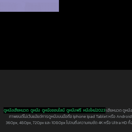
ดูหนังเฮียหนวด
ดูหนัง
ดูหนังออนไลน์
ดูหนังฟรี
หนังใหม่2023
เฮียหนวด ดูหนัง
ภาพยนต์ไม่เว้นแม้แต่การดูหนังบนมือถือ Iphone Ipad Tablet หรือ Android ทุกย
360px, 480px, 720px และ 1080px ไปจนถึงความคมชัด 4K หรือ Ultra HD ทั้งน