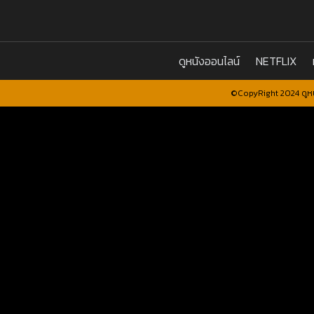
ดูหนังออนไลน์
NETFLIX
©CopyRight 2024 ดูหน