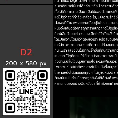
คิด คือไม่อาจรู้ได้ด้วยการคิด หากขืนคิดเพื่อให
ละครอีกมากให้เราได้ “อ่าน” ทั้งนี้ การอ่านด
ทั้งไม่ได้เล่าความเป็นมาเป็นไปของตัวละครให
แต่ไม่รู้ว่าสิ่งที่กำลังหาคืออะไร, แค่ความร
ต่อเองที่บ้าน เพราะขณะนั่งอยู่ในโรง หลายค
หนังจึงเสี่ยงต่อการถูกตราหน้าว่า “ดูไม่รู้เ
ใหญ่เสียด้วย แต่หากลองเปิดใจให้กว้างสักนิด 
ได้แปลความได้แค่ว่าต้องหัวเราะหรือลุ้นจนอกแ
ไหร่นัก เพราะนอกจากจะคิดตามไม่ทันจนหมดส
กัน เพราะเสียงปืนในฉากแอ๊คชั่นที่กินความยาวเ
แปลกๆ ให้ดูก็คงไม่ใช่ ที่สวยประหลาดน่าจะเป็นฉ
ถึงด้านมืดในใจมนุษย์ตามสไตล์หนังฟิล์มนัวร์
โดยรวม “โอปปาติกฯ” อาจไม่ใช่หนังที่สมบูรณ
ไทยคนหนึ่งได้เสนอแก่คุณ (ที่ได้ดูแต่หนังผี 
ต้องหันเหไปทำหนังตระกูลยังไงก็ได้ตังค์ เพร
หลายคนมองอย่างผิดหวังว่า ที่กำลังยกเท้าอยู่