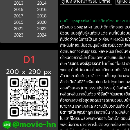
ดูหนัง อาชญากรรม Crime
ดูหนัง
2013
2014
2015
2016
2017
2018
ดูหนัง Opapatika โอปปาติก เกิดอมตะ 2007 
2019
2020
เรื่องย่อ:Opapatika โอปปาติก เกิดอมตะ 2007
2021
2022
ชีวิตปะปนอยู่กับผู้คนทั่วไป แต่ละคนที่เป็นโ
2023
2024
ก็มีขีดจำกัดในการใช้ และจะค่อย ๆ หมดไป เมื่อส
ถ้าหนังไทยจะมียอดมนุษย์ หรือสิ่งมีชีวิตที่มี
ดัดแปลงทางพันธุกรรม ฯลฯ หนังเรื่องนั้นๆ คง
ตำหนิด้วยว่าฝีมือ (โดยเฉพาะด้านสเปเชียล เอ
กับฯ
“ธนกร พงษ์สุวรรณ”
ได้ดีไซน์ “โอปปา
พุทธดู ก็จะได้ความว่าโอปปาติกหมายถึง “สัตว์
สัตว์นรก เป็นต้น ; บาลีว่า รวมทั้งมนุษย์บา
ชื่อว่าเป็นสิ่งมีชีวิตพิเศษในหนัง ไม่ดูแป
ของตัวละคร (นามธรรมสู่รูปธรรม) ยิ่งทำให้
เพลิดเพลินมากขึ้นด้วย
“จิรัสย์” “(สมชาย เข
คือความสุขหรือสุดยอดปรารถนาของมนุษย์
เขาฆ่าคน บาดแผลและความเจ็บปวดนั้นก็จะคืนส
ชิต” “(ลีโอ พุฒ)”
ถูกเรียกว่าเป็น “คุณนักสืบ
ไป เขาก็ได้รับพลังพิเศษคืออ่านใจคนได้ ตอนนี้
พลังนั้นด้วย บางทีการไม่ต้องรู้ทุกเรื่อง หรือ