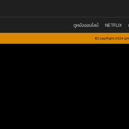
ดูหนังออนไลน์
NETFLIX
©CopyRight 2024 ดูหน