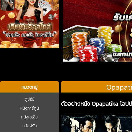
บาคาร่า
Opapati
หมวดหมู่
ดูซีรี่ย์
ตัวอย่างหนัง Opapatika โอป
หนังการ์ตูน
หนังเอเชีย
หนังฝรั่ง