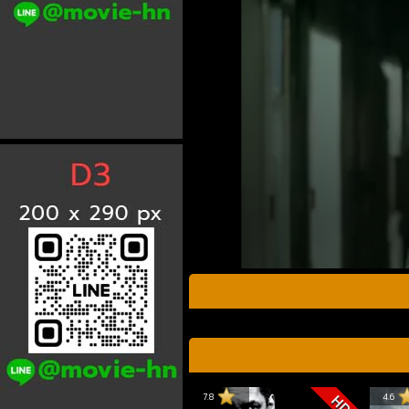
7.8
4.6
HD