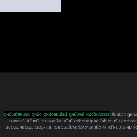
ดูหนังเฮียหนวด
ดูหนัง
ดูหนังออนไลน์
ดูหนังฟรี
หนังใหม่2023
เฮียหนวด ดูหนัง
ภาพยนต์ไม่เว้นแม้แต่การดูหนังบนมือถือ Iphone Ipad Tablet หรือ Android ทุกย
360px, 480px, 720px และ 1080px ไปจนถึงความคมชัด 4K หรือ Ultra HD ทั้งน