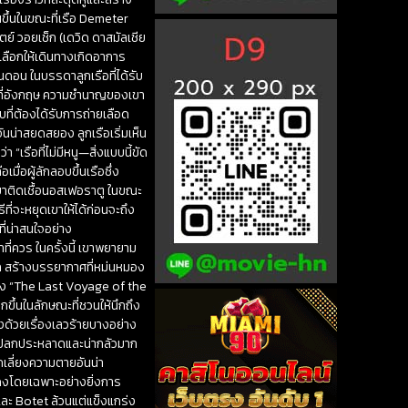
นขึ้นในขณะที่เรือ Demeter
ย์ วอยเช็ก (เดวิด ดาสมัลเชีย
ดเลือกให้เดินทางเกิดอาการ
นดอน ในบรรดาลูกเรือที่ได้รับ
้านที่อังกฤษ ความชำนาญของเขา
ับที่ต้องได้รับการถ่ายเลือด
อันน่าสยดสยอง ลูกเรือเริ่มเห็น
“เรือที่ไม่มีหนู—สิ่งแบบนี้ขัด
มื่อผู้ลักลอบขึ้นเรือซึ่ง
กเขาติดเชื้อนอสเฟอราตู ในขณะ
ี่จะหยุดเขาให้ได้ก่อนจะถึง
่น่าสนใจอย่าง
ที่ควร ในครั้งนี้ เขาพยายาม
ลัก สร้างบรรยากาศที่หม่นหมอง
ริง “The Last Voyage of the
กขึ้นในลักษณะที่ชวนให้นึกถึง
งด้วยเรื่องเลวร้ายบางอย่าง
ที่แปลกประหลาดและน่ากลัวมาก
กเลี่ยงความตายอันน่า
สดงโดยเฉพาะอย่างยิ่งการ
ละ Botet ล้วนแต่แข็งแกร่ง