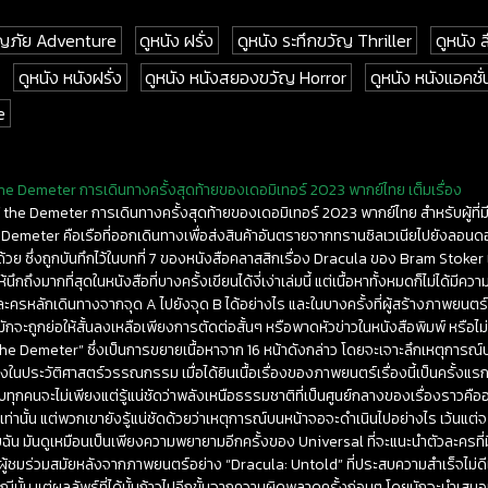
จญภัย Adventure
ดูหนัง ฝรั่ง
ดูหนัง ระทึกขวัญ Thriller
ดูหนัง 
ดูหนัง หนังฝรั่ง
ดูหนัง หนังสยองขวัญ Horror
ดูหนัง หนังแอคชั
e
he Demeter การเดินทางครั้งสุดท้ายของเดอมิเทอร์ 2023 พากย์ไทย เต็มเรื่อง
 the Demeter การเดินทางครั้งสุดท้ายของเดอมิเทอร์ 2023 พากย์ไทย สำหรับผู้ที่
 Demeter คือเรือที่ออกเดินทางเพื่อส่งสินค้าอันตรายจากทรานซิลเวเนียไปยังลอนด
วย ซึ่งถูกบันทึกไว้ในบทที่ 7 ของหนังสือคลาสสิกเรื่อง Dracula ของ Bram Stoker แม้
กถึงมากที่สุดในหนังสือที่บางครั้งเขียนได้งี่เง่าเล่มนี้ แต่เนื้อหาทั้งหมดก็ไม่ได้มีค
ละครหลักเดินทางจากจุด A ไปยังจุด B ได้อย่างไร และในบางครั้งที่ผู้สร้างภาพยนตร์เ
ะถูกย่อให้สั้นลงเหลือเพียงการตัดต่อสั้นๆ หรือพาดหัวข่าวในหนังสือพิมพ์ หรือไม่ก
he Demeter” ซึ่งเป็นการขยายเนื้อหาจาก 16 หน้าดังกล่าว โดยจะเจาะลึกเหตุการณ
งในประวัติศาสตร์วรรณกรรม เมื่อได้ยินเนื้อเรื่องของภาพยนตร์เรื่องนี้เป็นครั้งแรก ฉั
บทุกคนจะไม่เพียงแต่รู้แน่ชัดว่าพลังเหนือธรรมชาติที่เป็นศูนย์กลางของเรื่องราวคือ
นั้น แต่พวกเขายังรู้แน่ชัดด้วยว่าเหตุการณ์บนหน้าจอจะดำเนินไปอย่างไร เว้นแต่จะ
สำหรับฉัน มันดูเหมือนเป็นเพียงความพยายามอีกครั้งของ Universal ที่จะแนะนำตัวละครท
ผู้ชมร่วมสมัยหลังจากภาพยนตร์อย่าง “Dracula: Untold” ที่ประสบความสำเร็จไม่ดีแล
ีนั้น แต่ผลลัพธ์ที่ได้นั้นก้าวไปอีกขั้นจากความผิดพลาดครั้งก่อนๆ โดยมักจะนำเสนอเ