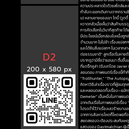
ความประหลาดใจด้วยสไตล์และช่วง
กำลังจะออกเดินทางจากทรานซิลเว
น) หลานชายของเขา โทบี้ (วูดดี้
หวาดกลัวเมื่อเห็นว่าสินค้าบรร
การคัดเลือกในวินาทีสุดท้าย ได
มีประโยชน์เมื่อกล่องใบหนึ่งถูก
จำนวนมาก ในไม่ช้า เรื่องแปลกๆ ก
และได้ยินสิ่งแปลกๆ ในเวลากลางค
ต่อธรรมชาติ” ลูกเรือเริ่มหายตัว
ปรากฏว่ามีชื่อว่าแอนนา ตื่นขึ
ที่แดร็กคูล่า (รับบทโดย Javie
ลอนดอน ภาพยนตร์เรื่องนี้กำก
“Trollhunter,” “The Autopsy o
คิดหาวิธีเล่าเรื่องราวที่ผู้ช
และหลอนตลอดทั้งเรื่อง—แม้กร
Demeter” เป็นหนึ่งในภาพยนตร์ส
ฉากเดินเรือในภาพยนตร์เรื่อง 
โปรดจำไว้ว่าเรื่องเลวร้ายบาง
ฉากการสังหารโหดก็โหดพอที่จะไ
สยดสยองจะต้องประสบกับเหตุการ
แสดงของ Dastmalchian ผู้เป็น