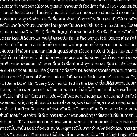
เวลาที่น่ากลัวอย่างไม่อาจปฏิเสธได้ ภาพยนตร์เรื่องนี้ถ่ายทำในปี 1897 โดยเริ่มต้
เนียไปยังลอนดอน โดยมีกัปตันเอเลียต (เลียม คันนิงแฮม) กัปตันเรือลำแรกที่ซื่อสัต
 นอร์แมน) และลูกเรือจำนวนหนึ่งที่ค่อยๆ เล็กลงเมื่อชาวท้องถิ่นบางคนที่ได้รับการคั
จุลังไม้ขนาดใหญ่จำนวนมากที่ส่งโดยบุคคลที่ไม่เปิดเผยชื่อไปยัง Carfax Abbey ในลอ
้แก่ เคลเมนส์ (คอรี ฮอว์กินส์) ซึ่งเซ็นสัญญาเป็นแพทย์ประจำเรือเพื่อเดินทางกลับบ
เปิดออกโดยไม่ได้ตั้งใจ และพบผู้ลักลอบขึ้นเรือ (ไอส์ลิง ฟรานซิโอซี) ป่วยด้วยโรคลึกล
็เริ่มเกิดขึ้นบนเรือ สัตว์เลี้ยงทั้งหมดบนเรือและสุนัขที่โทบี้รักถูกฆ่าตายตลอดค่ำคืน
ืนขณะที่กำลังเฝ้ายาม และแม้แต่หนูบนเรือก็ดูเหมือนจะหายไป นำไปสู่ประโยคอมตะที่ว่า 
ไปในไม่ช้า ทำให้พวกขี้ตกใจที่ยังคงหวาดระแวงมากขึ้นเรื่อยๆ ซึ่งไม่ได้รับการช่วยเหลือเ
้นมาในที่สุดและบอกเคลเมนส์และคนอื่นๆ ว่าเพื่อขโมยคำพูดจากเมล บรู๊คส์ ใช่แล้ว พว
r Botet) ยังคงกินขนมบนเรือ ผู้รอดชีวิตที่ลดจำนวนลงอย่างรวดเร็วพยายามคิดหาวิธีท
ับโดย André Øvredal ซึ่งผลงานก่อนหน้านี้ของเขาได้แก่ภาพยนตร์แนวสยองขวัญที
f Jane Doe” และ “Scary Stories to Tell in the Dark” ซึ่งไม่ได้รับความนิยมเท่า
มทุกคนจะอยู่เหนือตัวละครบนหน้าจอในแทบทุกจุด เขาทำสำเร็จโดยเน้นที่สไตล์ภาพเป็นห
ะทั่งในฉากที่ถ่ายทำในเวลากลางวัน—ซึ่งทั้งสวยงามน่าขนลุกและน่าขนลุกอย่างแท้จ
ยองขวัญที่ดูดีที่สุดในช่วงนี้ เกมแมวไล่จับหนูระหว่างแดร็กคูล่าและลูกเรือถูกจัดฉา
“เอเลี่ยน” โดยมีฉากรีดนมของเอิร์ฟเรดัลเพื่อสร้างความตึงเครียดสูงสุดก่อนจะจบล
อย่างนั้นค่อนข้างเลวร้ายทีเดียว การแสดงภาพของแดร็กคูล่าที่แสดงในที่นี้เป็นฉาก
ด้รับเรต “R” อย่างแน่นอน และไม่เพียงแต่ตัวละครตัวหนึ่งที่คุณถูกปรับสภาพให้หลี
ณ์นั้นเท่านั้น แต่ยังต้องประสบกับเหตุการณ์นั้นมากกว่าหนึ่งครั้งอีกด้วย การแ
 MVP ของแนวนี้, Franciosi (ซึ่งได้ผลดีในภาพยนตร์เรื่อง “The Nightingale”) แ