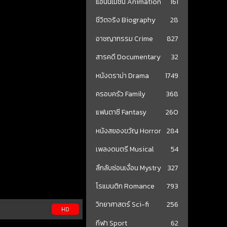
แอนนิเมชั่น Animation
161
ชีวิตจริง Biography
28
อาชญากรรม Crime
827
สารคดี Documentary
32
หนังดราม่า Drama
1749
ครอบครัว Family
368
แฟนตาซี Fantasy
260
หนังสยองขวัญ Horror
284
เพลงดนตรี Musical
54
ลึกลับซ่อนเงื่อน Mystry
327
โรแมนติก Romance
793
วิทยาศาสตร์ Sci-fi
256
HD
กีฬา Sport
62