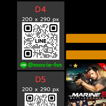
5.1
H