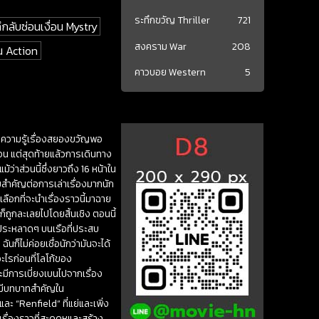
ระทึกขวัญ Thriller
721
ลึกลับซ่อนเงื่อน Mystry
สงคราม War
208
่น Action
คาวบอย Western
5
มีความรู้เรื่องสยองขวัญพอ
อน แต่สุดท้ายแล้วการเดินทาง
ว่าส่วนนี้ซึ่งยาวถึง 16 หน้าใน
วามสำคัญต่อการเล่าเรื่องมากนัก
ลือกที่จะนำเรื่องราวนี้มาฉาย
็ถูกละเลยไปโดยสิ้นเชิง ตอนนี้
์ประหลาดๆ บนเรือที่ประสบ
นก็ไม่ค่อยเชื่อนักว่ามันจะได้
อะไรก่อนที่โลโก้ของ
มีการเบี่ยงเบนไปจากเรื่อง
ี่มีบทบาทสำคัญใน
ะ “Renfield” ที่แย่และเพิ่ง
รื่องราวที่สะดุดหูและสร้าง