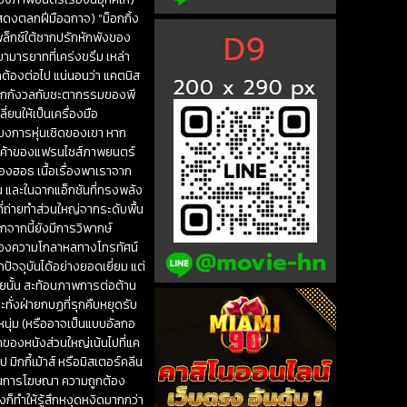
แสดงตลกฝีมือฉกาจ) “ม็อกกิ้ง
เพล็กซ์ใต้ซากปรักหักพังของ
ยามารยาทที่เคร่งขรึม เหล่า
ต้องต่อไป แน่นอนว่า แคตนิส
งวิตกกังวลกับชะตากรรมของพี
ยนให้เป็นเครื่องมือ
บงการหุ่นเชิดของเขา หาก
ารค้าของแฟรนไชส์ภาพยนตร์
องฮอธ เนื้อเรื่องพาเราจาก
ท้น และในฉากแอ็กชันที่ทรงพลัง
่ถ่ายทำส่วนใหญ่จากระดับพื้น
จากนี้ยังมีการวิพากษ์
ๆ ของความโกลาหลทางโทรทัศน์
ัจจุบันได้อย่างยอดเยี่ยม แต่
ายนั้น สะท้อนภาพการต่อต้าน
ั่งฝ่ายกบฏที่รุกคืบหยุดรับ
หนุ่ม (หรืออาจเป็นแบบอัลกอ
กของหนังส่วนใหญ่เน้นไปที่แค
ิกกี้เม้าส์ หรือมิสเตอร์คลีน
กับในการโฆษณา ความถูกต้อง
งก็ทำให้รู้สึกหงุดหงิดมากกว่า