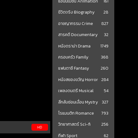
แอนนิเมชั่น Animation
161
ชีวิตจริง Biography
28
อาชญากรรม Crime
827
สารคดี Documentary
32
หนังดราม่า Drama
1749
ครอบครัว Family
368
แฟนตาซี Fantasy
260
หนังสยองขวัญ Horror
284
เพลงดนตรี Musical
54
ลึกลับซ่อนเงื่อน Mystry
327
โรแมนติก Romance
793
วิทยาศาสตร์ Sci-fi
256
HD
กีฬา Sport
62