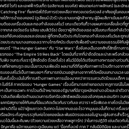
จฟฟรีย์ ไรท์) และเอฟฟี่ ทรินเก็ต (เอลิซาเบธ แบงค์ส) พ่อมดแห่งภาพลักษณ์ (และนัก
ก “Catching Fire” ที่แคทนิสได้รับการช่วยเหลือจากควอเตอร์เควลล์ อาศัยอยู่ในคอม
ายใต้การนำของคอยน์ (จูเลียนน์ มัวร์) ประธานเขตผู้กล้าหาญ ผู้มีผมสีเทาเข้มและกิริ
มตีของเครื่องบินและกองกำลังของสโนว์ ขณะเดียวกันก็วางแผนการเคลื่อนไหวที่ถูก
อจากเกล ฮอว์ธอร์น (เลียม เฮมส์เวิร์ธ) มือขวาผู้ภักดีของเธอ แม้ในขณะที่เธอกำลั
งเธอที่ยังคงอ่อนแอและอ่อนแอ ผู้ที่ตกเป็นตัวประกันโดยกองกำลังของสโนว์และถูกเปลี่
 โดยประณามนางเอกของเราทางโทรทัศน์ระดับชาติเพื่อสร้างความชอบธรรมให้กับผู้
นตร์ “The Hunger Games” กับ “Star Wars” ซึ่งยังคงเป็นจอกศักดิ์สิทธิ์ทางก
ึ่งแรกของ “The Empire Strikes Back” โดยเน้นที่ฉากที่น่าอึดอัดและน่าสะพรึงกลัวข
ู่กันฟัง จนกระทั่งเรารู้สึกอึดอัด (โดยตั้งใจ) สโนว์มีข้อได้เปรียบทางทหารอย่างท่วม
าสที่ฝ่ายกบฏจะชนะนั้นยาวนานเพียงใด ผลงานที่ดีที่สุดคือภาพการโจมตีทางอากาศที
ินรบของสโนว์เป็นภาพเบลอๆ ที่สามารถบินวนอยู่กลางอากาศได้เหมือนนกนางนวล นอก
ง แต่ในครั้งนี้จะเน้นไปที่การสร้างภาพทางการเมืองมากกว่าการรบกวนจิตใจแบบเด็ก
่นๆ ในซีรีส์ ภาคต่อของ “Hunger Games” เรื่องนี้สามารถถ่ายทอดปรากฏการณ์ในโลกป
ยใดๆ เป็นการเฉพาะ การโจมตีเป้าหมายของรัฐบาลที่มีอาวุธหนักอย่างจงใจและฆ่าตัวต
าวอินเดียเพื่อต่อต้านขบวนการเรียกร้องสิทธิพลเมืองของอังกฤษและอเมริกา จนกระท
คทนิสถูกขายให้กับคนที่มีแนวคิดเดียวกันราวกับเช เกวารา หรือฟิเดล คาสโตรในวัย
ถางผ่านวิดีโอ แม้ว่าผู้ชมชาวตะวันตกจะไม่อยากมองอะไรจากมุมมองนั้นก็ตาม) ครึ่งแร
ือแม้กระทั่งถูกบรรจุหีบห่อโดยคอยน์และพันธมิตรของเธอในฐานะผู้ส่งสารสำเร็จรูป ม
านแนวโน้มนี้และค้นพบ (ด้วยความช่วยเหลือจากพลูทาร์ก) ว่าในการปฏิวัติ เช่นเดียว
 ปัญหาคือ แม้ภายนอกจะดูเฉียบคม แต่ “ม็อกกิ้งเจย์ ภาค 1” กลับมีมิติน้อย และบางครั้