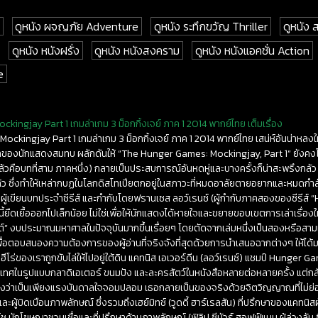
ดูหนัง ผจญภัย Adventure
ดูหนัง ระทึกขวัญ Thriller
ดูหนัง
ดูหนัง หนังฝรั่ง
ดูหนัง หนังสงคราม
ดูหนัง หนังแอคชั่น Action
e
ingjay Part 1 เกมล่าเกม 3 ม็อกกิ้งเจย์ ภาค 1 2014 พากย์ไทย เต็มเรื่อง
ockingjay Part 1 เกมล่าเกม 3 ม็อกกิ้งเจย์ ภาค 1 2014 พากย์ไทย เสน่ห์อันน่าหลง
ของนักแสดงสมทบ ผลักดันให้ “The Hunger Games: Mockingjay, Part 1” ยังคง
้วคือบทที่สาม ภาคหนึ่ง) กลายเป็นประสบการณ์อันหดหู่และบางครั้งก็น่าสะพรึงกลัว 
แล้ว ซึ่งทำให้เหล่ากบฏในโลกดิสโทเปียตกอยู่ในสภาวะที่หมดอาลัยตายอยากและหมดกำ
 ผู้เขียนบทประจำซีรีส์ และกำกับโดยฟรานเซส ลอว์เรนซ์ (ผู้กำกับภาคสองของซีรี
่องนี้ยืดเยื้อออกไปเล็กน้อย ไม่ใช่เพื่อให้นักแสดงได้หายใจและขยายขอบเขตการเล่าเรื่อง
วนต์” งบประมาณมหาศาลในปัจจุบันมากขึ้นเรื่อยๆ โดยตัดจากเล่มหนึ่งเป็นสองหรือสาม
่อตอบสนองความต้องการของผู้อ่านที่จริงจังที่สุดด้วยการนำเสนอฉากต่างๆ ให้ได้มาก
น เหล่าฮีโร่ของเราถูกขับไล่ให้ไปอยู่ใต้ดิน แคทนิส เอเวอร์ดีน (ลอว์เรนซ์) แชมป์ Hung
ประเทศในรูปแบบกลาดิเอเตอร์ ขนมปัง และละครสัตว์ในหนังสือหลายต่อหลายครั้ง แต่กล
าย มองว่าเป็นเพียงแรงบันดาลใจจอมปลอม เธอกลายเป็นของจริงด้วยจิตวิญญาณที่ไม่
บิดเบือนภาพลักษณ์ ซึ่งรวมถึงเฮย์มิทช์ (วูดดี้ ฮาร์เรลสัน) ที่ปรึกษาของแคทนิสผู้
นักโฆษณาชวนเชื่อและที่ปรึกษาด้านภาพลักษณ์ (ฟิลิป ซีมัวร์ ฮอฟฟ์แมน ผู้ล่วงลับ ซึ่