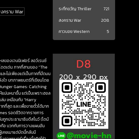
ระทึกขวัญ Thriller
721
 สงคราม War
สงคราม War
208
คาวบอย Western
5
ใหลของเจนนิเฟอร์ ลอว์เรนซ์
โดดเด่น ภาคที่สามของ “The
และไม่เพียงแต่เป็นภาคที่มืดมน
ลังใจ บทภาพยนตร์ที่เขียนโดย
ส์ “Hunger Games: Catching
ให้แน่นหนาขึ้น แต่เป็นเพราะฮอล
เล่ม เหมือนกับ “Harry
ที่สุด และเพื่อขายตั๋วได้มาก
er Games รอดชีวิตจากรายการ
ับถูกประธานาธิบดีสโนว์ (โดนั
ย่อท้อ บวกกับการวางแผนอัน
เคยเมาแต่บัดนี้กลับมี
งภาพยนตร์เรื่องนี้อุทิศให้)