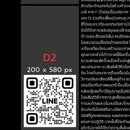
อัจฉริยะด้านเทคโนโลยี เบที (เ
เจย์ ภาค 1” ดำเนินเรื่องต่อจา
เขต 13 ร่วมกับเพื่อนร่วมกบฏ ภ
ฮีโร่ของเราต้องอดทนต่อการโจ
ยังได้รับการสนับสนุนและเฝ้าร
ต้า (จอช ฮัทเชอร์สัน) คนรักขอ
โฆษณาชวนเชื่อต่อต้านแคตนิส
เปรียบเทียบโครงสร้างของภาพย
คุณอาจกล่าวได้ว่าภาคนี้คือคร
ความพ่ายแพ้ครั้งแล้วครั้งเล่าส
สองสามฉาก เราสัมผัสได้ถึงโอก
ดิน โดยจินตนาการถึงเครื่องบ
วิจารณ์และเสียดสีสื่ออยู่บ้า
เช่นเดียวกับภาพยนตร์เรื่องอื
กลับปฏิเสธที่จะใช้อุปมาอุปไม
โดยสันติวิธีจากการลุกฮือของช
การลงโทษและเริ่มลงมือลงโทษ แ
อิดะห์หรือไอซิสที่เยาะเย้ยถาก
ทนิสที่ถูกหล่อหลอม หลอกขาย หร
แห่งการปฏิวัติ จากนั้นก็ต่อต้
แท้จริงขายได้ดีกว่าความลื่นไหล