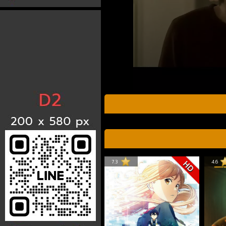
7.3
4.6
HD