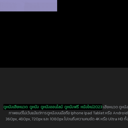
ดูหนังเฮียหนวด
ดูหนัง
ดูหนังออนไลน์
ดูหนังฟรี
หนังใหม่2023
เฮียหนวด ดูหนัง
ภาพยนต์ไม่เว้นแม้แต่การดูหนังบนมือถือ Iphone Ipad Tablet หรือ Android ทุกย
360px, 480px, 720px และ 1080px ไปจนถึงความคมชัด 4K หรือ Ultra HD ทั้งน