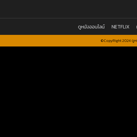
ดูหนังออนไลน์
NETFLIX
©CopyRight 2024 ดูหน