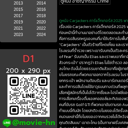
ดูหนัง อาชญากรรม Crime
2013
2014
2015
2016
2017
2018
ดูหนัง Carjackers คาร์แจ็กเกอร์ส 2025 พาก
2019
2020
เรื่องย่อ:Carjackers คาร์แจ็กเกอร์ส 2025 
2021
2022
ก่อนหน้านี้ทำงานมาอย่างดีโดยตลอดและทำงานอย
2023
2024
คือการปล้นรถหรูของคนที่มาใช้บริการในพื้นที
“Carjackers” เป็นตัวร้ายที่โหดเหี้ยม แ
โรงแรมที่ร่ำรวย เพราะเขารับบทเป็นตัวละ
of Fear” รับบทเป็น Elias และเราพบเขาที่คาสิโ
ล้วงกระเป๋า” ปรากฏว่า Elias ไม่ใช่ตำรวจ ลอง
ลงโทษ ดังนั้นโดยธรรมชาติแล้วเขาคือผู้ชายที
ขโมยรถขณะที่พวกเขาออกจากโรงแรม โนรา ส
ยกกระเป๋า พนักงานต้อนรับ และบาร์เทนเดอ
และทำการปล้นโดยใช้อาวุธบนทางด่วนที่พลุก
เลือกผู้สมัครที่เป็นไปได้จากชื่อและโปรไฟล์
การเลือกเครื่องดื่มแอลกอฮอล์และทิปของพวก
คนที่ขับรถ Golf GTI ที่พวกเขาขับตามรถ Aud
ทำแบบนี้กันนัก โดยปกติจะขโมยของได้ครั้งละ 1
คนจนเหล่านี้ที่ขโมยของจากคนรวยไม่ได้หวั
คุณติดสินบน” เขาตะโกน (เป็นภาษาฝรั่งเศสพ