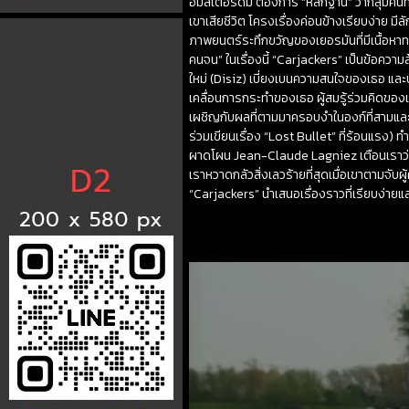
อัมสเตอร์ดัม ต้องการ “หลักฐาน” ว่ากลุ่มคนทั้
เขาเสียชีวิต โครงเรื่องค่อนข้างเรียบง่าย 
ภาพยนตร์ระทึกขวัญของเยอรมันที่มีเนื้อหาท
คนจน” ในเรื่องนี้ “Carjackers” เป็นข้อความ
ใหม่ (Disiz) เบี่ยงเบนความสนใจของเธอ และป
เคลื่อนการกระทำของเธอ ผู้สมรู้ร่วมคิดขอ
เผชิญกับผลที่ตามมาครอบงำในองก์ที่สามและเพ
ร่วมเขียนเรื่อง “Lost Bullet” ที่ร้อนแรง) 
ผาดโผน Jean-Claude Lagniez เตือนเราว่าชา
เราหวาดกลัวสิ่งเลวร้ายที่สุดเมื่อเขาตามจับ
“Carjackers” นำเสนอเรื่องราวที่เรียบง่ายแล