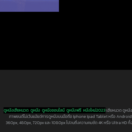
ดูหนังเฮียหนวด
ดูหนัง
ดูหนังออนไลน์
ดูหนังฟรี
หนังใหม่2023
เฮียหนวด ดูหนัง
ภาพยนต์ไม่เว้นแม้แต่การดูหนังบนมือถือ Iphone Ipad Tablet หรือ Android ทุกย
360px, 480px, 720px และ 1080px ไปจนถึงความคมชัด 4K หรือ Ultra HD ทั้งน