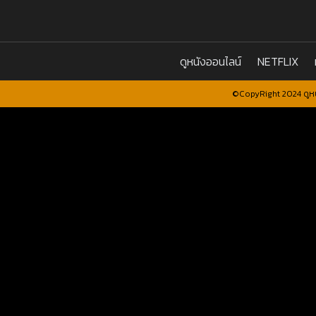
ดูหนังออนไลน์
NETFLIX
©CopyRight 2024 ดูหน