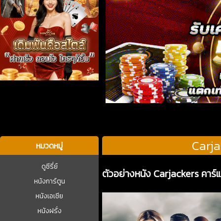
บาคาร่า
Carja
หมวดหมู่
ดูซีรี่ย์
ตัวอย่างหนัง Carjackers คาร์
หนังการ์ตูน
หนังเอเชีย
หนังฝรั่ง