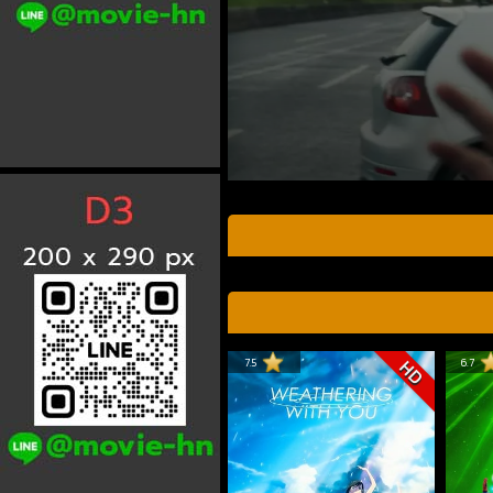
7.5
6.7
HD