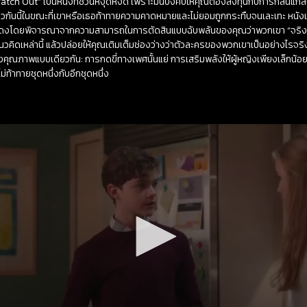
 Watch Out” เป็นหนังที่ชวนหงุดหงิด เพราะมันบังคับให้คุณต้องลงทุนกับการกลั่
วกันนี้ในขณะที่เขาหรือเธอท้าทายความคาดหมายและไม่ยอมถูกกระทืบจนเละเทะ หนังเรื่อง
ักแสดงโดยพิจารณาจากความสามารถในการตัดสินแบบฉับพลันของคุณว่าพวกเขา “จริง
คิดเหล่านี้ แล้วปล่อยให้คุณเติมเต็มช่องว่างว่าตัวละครของพวกเขาเป็นอย่างไรจร
คุณภาพแบบเดียวกัน: การกดขี่ทางเพศนั้นแย่ การเสริมพลังให้ผู้หญิงเพียงเล็กน้อย
ม่ท้าทายชุดหนึ่งกับอีกชุดหนึ่ง