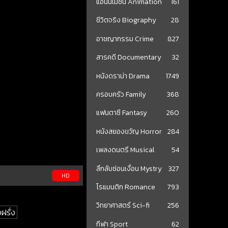
แอนนิเมชั่น Animation
161
ชีวิตจริง Biography
28
อาชญากรรม Crime
827
สารคดี Documentary
32
หนังดราม่า Drama
1749
ครอบครัว Family
368
แฟนตาซี Fantasy
260
หนังสยองขวัญ Horror
284
เพลงดนตรี Musical
54
ลึกลับซ่อนเงื่อน Mystry
327
HD
โรแมนติก Romance
793
วิทยาศาสตร์ Sci-fi
256
ฝรั่ง
กีฬา Sport
62