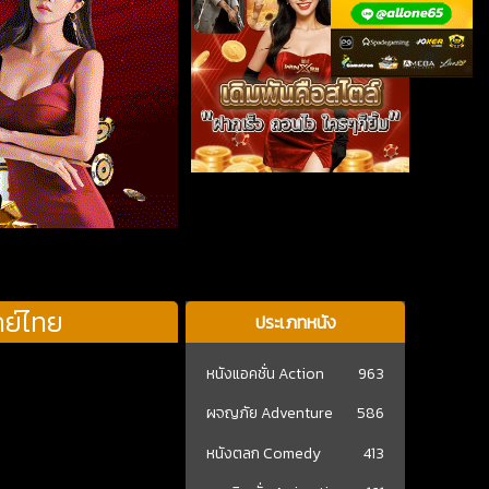
กย์ไทย
ประเภทหนัง
หนังแอคชั่น Action
963
ผจญภัย Adventure
586
หนังตลก Comedy
413