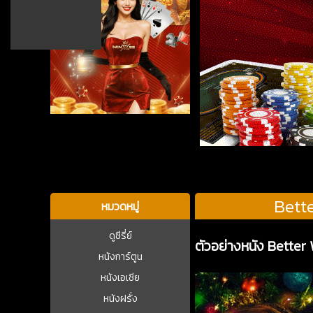
บาคาร่า
Bette
หมวดหมู่
ดูซีรี่ย์
ตัวอย่างหนัง Better
หนังการ์ตูน
หนังเอเชีย
หนังฝรั่ง