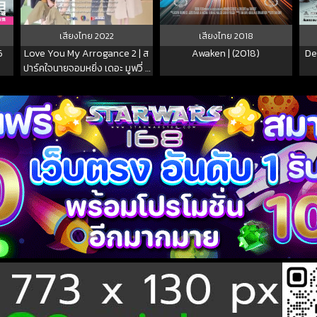
เสียงไทย
2022
เสียงไทย
2018
6
Love You My Arrogance 2 | ส
Awaken | (2018)
Dec
ปาร์คใจนายจอมหยิ่ง เดอะ มูฟวี่ 2
(2022) พากย์ไทย