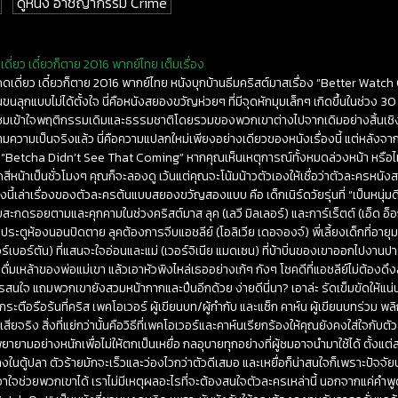
ดูหนัง อาชญากรรม Crime
ี่ยว เดี๋ยวก็ตาย 2016 พากย์ไทย เต็มเรื่อง
เดี่ยว เดี๋ยวก็ตาย 2016 พากย์ไทย หนังบุกบ้านธีมคริสต์มาสเรื่อง “Better Watch Out
วนขนลุกแบบไม่ได้ตั้งใจ นี่คือหนังสยองขวัญห่วยๆ ที่มีจุดหักมุมเล็กๆ เกิดขึ้นในช่วง 
ห้ผู้ชมเข้าใจพฤติกรรมเดิมและธรรมชาติโดยรวมของพวกเขาต่างไปจากเดิมอย่างสิ้นเชิง
าะตามความเป็นจริงแล้ว นี่คือความแปลกใหม่เพียงอย่างเดียวของหนังเรื่องนี้ แต่หลัง
 “Betcha Didn’t See That Coming” หากคุณเห็นเหตุการณ์ทั้งหมดล่วงหน้า หรือ
น้าเป็นชั่วโมงๆ คุณก็จะลองดู เว้นแต่คุณจะโน้มน้าวตัวเองให้เชื่อว่าตัวละครหนัง
งนี้เล่าเรื่องของตัวละครต้นแบบสยองขวัญสองแบบ คือ เด็กเนิร์ดวัยรุ่นที่ “เป็นหนุ่มดี
กลับสะกดรอยตามและคุกคามในช่วงคริสต์มาส ลุค (เลวี มิลเลอร์) และการ์เร็ตต์ (เอ็ด อ
ตูห้องนอนปิดตาย ลุคต้องการจีบแอชลีย์ (โอลิเวีย เดอจองจ์) พี่เลี้ยงเด็กที่อายุมากกว
อร์เบอร์ตัน) ที่แสนจะใจอ่อนและแม่ (เวอร์จิเนีย แมดเซน) ที่บ้าบิ่นของเขาออกไปงานปาร
่มเหล้าของพ่อแม่เขา แล้วเอาหัวพิงไหล่เธออย่างเก้ๆ กังๆ โชคดีที่แอชลีย์ไม่ต้อ
ใครสนใจ แถมพวกเขายังสวมหน้ากากและปืนอีกด้วย ง่ายดีนี่นา? เอาล่ะ รัดเข็มขัดให้แน่นไ
ามกระตือรือร้นที่คริส เพคโอเวอร์ ผู้เขียนบท/ผู้กำกับ และแซ็ก คาห์น ผู้เขียนบทร่วม พล
จเสียจริง สิ่งที่แย่กว่านั้นคือวิธีที่เพคโอเวอร์และคาห์นเรียกร้องให้คุณยังคงใส่ใจก
ยายามอย่างหนักเพื่อไม่ให้ตกเป็นเหยื่อ กลอุบายทุกอย่างที่ผู้ชมอาจนำมาใช้ได้ ตั้งแต่
งลงในตู้ปลา ตัวร้ายมักจะเร็วและว่องไวกว่าตัวดีเสมอ และเหยื่อก็น่าสนใจก็เพราะปัจจ
าใจช่วยพวกเขาได้ เราไม่มีเหตุผลอะไรที่จะต้องสนใจตัวละครเหล่านี้ นอกจากแค่คำพูดติ