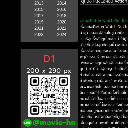
ดูหนัง หนังแอคชั่น Action
2013
2014
2015
2016
2017
2018
ดูหนัง Better Watch Out โดดเด
2019
2020
เรื่องย่อ:Better Watch Out โดด
2021
2022
น่าดู ก่อนจะเปลี่ยนไปสู่ฉากที่ช
2023
2024
ว่าบริสุทธิ์กลับถูกโยงใย ทำใ
เติมเกี่ยวกับจุดหักมุมนี้ เพร
เรื่องด้วยกลยุทธ์ชวนตกใจแบบ
พฤติกรรมร้ายกาจจนต้องเสียดสีห
เพียงเพราะถูกพลิกผัน หนังเรื่อ
สุดท้าย” ที่โดนผู้บุกรุกบ้านลึ
กำลังคิดจะเสียพรหมจรรย์หลังประ
ลำพังกับลุค เมื่อพ่อ (แพทริก ว
จะพาแอชลีย์ไปเบสสองด้วยการดื
มีคนแอบเข้าไปในบ้านทั้งที่ไม่มี
อย่างไม่ได้เป็นอย่างที่เห็น! คว
สถานการณ์นี้นั้นช่างน่ารังเกีย
ยังคงข่มขู่กันและกัน และ/หรือพ
ไปจนถึงโทรศัพท์มือถือที่ถูกทิ้
เป็นมนุษย์มากพอที่จะทำให้คุณเอ