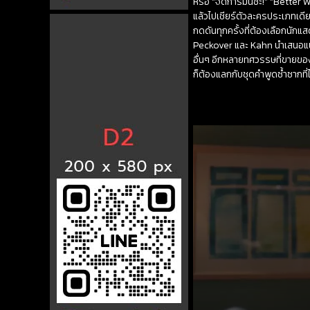
หรือ “จัดการมันซะ!” “Better
แล้วไปเชียร์ตัวละครประเภทเดีย
กดดันทุกครั้งที่ต้องเลือกน
Peckover และ Kahn นำเสนอแนว
อื่นๆ อีกหลายทศวรรษที่ขายของ
ก็ต้องแลกกับชุดคำพูดซ้ำซากที่ไ