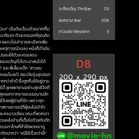
ระทึกขวัญ Thriller
721
สงคราม War
208
” เริ่มต้นเรื่องด้วยฉากที่ไม่
คาวบอย Western
5
30 นาทีแรก ตัวละครเอกที่คุณคิด
 ผมจะไม่เล่ารายละเอียดเพิ่ม
จากเหตุการณ์จบลง หนังก็ดำเนิน
ไม่ชอบให้ตัวละครแสดง
สยองขวัญทั่วไปจะน่าสนใจได้
” และพี่เลี้ยงเด็ก “สาวคน
็อกเซนโบลด์) สองวัยรุ่นสุดฮอต
่าห้าปี ซึ่งถูกทิ้งให้อยู่ตาม
์ตี้ ลุคพยายามอย่างสุดชีวิตที่
งดึงลุคออกจากขาของเธอนานนัก
ว้เลยผู้อ่านที่รัก เพราะทุก
ิกสถานการณ์ที่ผู้ชมไม่เข้าใจ
ับตัวละครบางเฉียบ ขณะที่พวกเขา
สวนหลังบ้านที่เต็มไปด้วยกับดัก
ัยบรรเทาโทษที่ทำให้พวกเขาดู
ดปากว่า “หนีให้เร็วกว่านี้!”