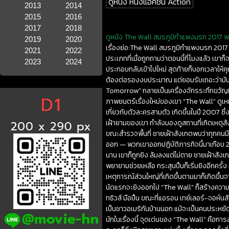
ดูหนัง หนังแอคชั่น Action
2013
2014
2015
2016
2017
2018
ดูหนัง The Wall สมรภูมิกำแพงนรก 2017 พาก
2019
2020
เรื่องย่อ:The Wall สมรภูมิกำแพงนรก 2017 พ
2021
2022
ประเภทที่เมื่อถูกถามว่าตอนนี้กี่โมงแล้ว เ
2023
2024
ประกอบกลับเข้าไปใหม่ สุดท้ายก็บอกเวลาให้ค
ต้องต่อรองงบประมาณ แต่ยอมรับเถอะว่ามันเป
Tomorrow” กลายเป็นเครื่องจักรระทึกขวัญที่ส
ภาพยนตร์เรื่องใหม่ของเขา “The Wall” ดูเ
เกี่ยวกับตัวละครสามตัว เกิดขึ้นในปี 2007 ซ
เฝ้ายามของเขา กำลังมองดูสถานที่เกิดเหตุสังหา
ขณะสำรวจพื้นที่ ชายเฝ้าสังเกตพบว่าทุกคนมี
ออก — พวกเขาออกปฏิบัติภารกิจนี้มาเกือบ 2
นาน เขาก็ถูกยิง ล้มลงแต่ไม่ตาย ชายเฝ้าสั
พยายามช่วยเหลือ กระสุนปืนก็เริ่มยิงอีกครั้
เหตุการณ์ส่วนใหญ่ที่เกิดขึ้นตามมาก็เกิดขึ้น
นัดแรกจะยิงออกไป “The Wall” ก็สร้างความร
ทธิวส์ มือปืน ขณะที่แอรอน เทย์เลอร์-จอห์
เป็นชาวอเมริกันบ้านนอก แม้จะเป็นคนประหยั
นักในเรื่องนี้ จุดเด่นของ “The Wall” คือก