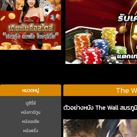
บาคาร่า
The W
หมวดหมู่
ดูซีรี่ย์
ตัวอย่างหนัง The Wall สมรภู
หนังการ์ตูน
หนังเอเชีย
หนังฝรั่ง