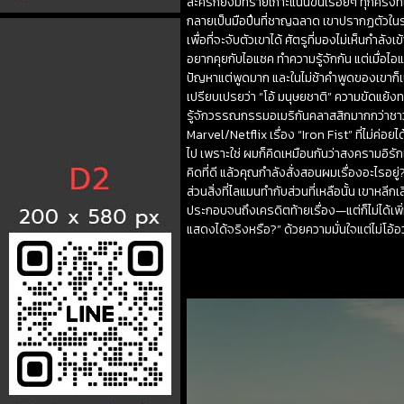
ละครก็ยิ่งมีทรายเกาะแน่นขึ้นเรื่อยๆ ทุกครั้ง
กลายเป็นมือปืนที่ชาญฉลาด เขาปรากฏตัวในร
เพื่อที่จะจับตัวเขาได้ ศัตรูที่มองไม่เห็นกำ
อยากคุยกับไอแซค ทำความรู้จักกัน แต่เมื่อไอ
ปัญหาแต่พูดมาก และในไม่ช้าคำพูดของเขาก็เ
เปรียบเปรยว่า “โอ้ มนุษยชาติ” ความขัดแย้งทว
รู้จักวรรณกรรมอเมริกันคลาสสิกมากกว่าชาวอเ
Marvel/Netflix เรื่อง “Iron Fist” ที่ไม่ค่อ
ไป เพราะใช่ ผมก็คิดเหมือนกันว่าสงครามอิรัก
คิดที่ดี แล้วคุณกำลังสั่งสอนผมเรื่องอะไรอยู
ส่วนสิ่งที่ไลแมนทำกับส่วนที่เหลือนั้น เขาห
ประกอบจนถึงเครดิตท้ายเรื่อง—แต่ก็ไม่ได้เพิ่
แสดงได้จริงหรือ?” ด้วยความมั่นใจแต่ไม่โอ้อว