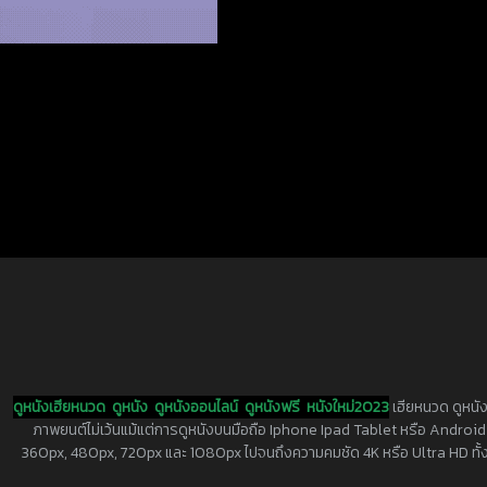
ดูหนังเฮียหนวด
ดูหนัง
ดูหนังออนไลน์
ดูหนังฟรี
หนังใหม่2023
เฮียหนวด ดูหนัง
ภาพยนต์ไม่เว้นแม้แต่การดูหนังบนมือถือ Iphone Ipad Tablet หรือ Android ทุกย
360px, 480px, 720px และ 1080px ไปจนถึงความคมชัด 4K หรือ Ultra HD ทั้งน