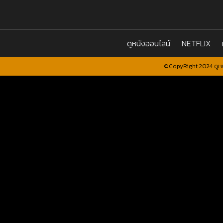
ดูหนังออนไลน์
NETFLIX
©CopyRight 2024 ดูหน