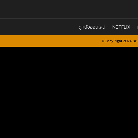
ดูหนังออนไลน์
NETFLIX
©CopyRight 2024 ดูหน