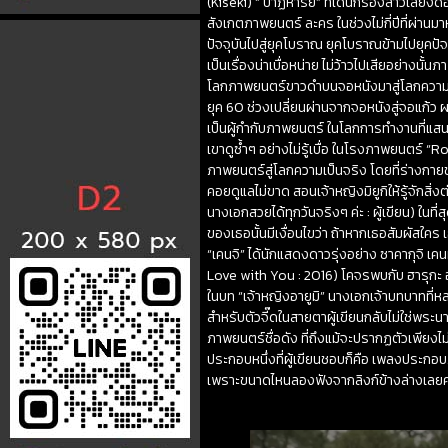
(Kiseki) “ ปาฏิหาริย์” ที่ได้นักร้องสาวเส
สังเกตภาพยนตร์ ละคร ในช่วงไม่กี่ปีที่ผ่านม
ปัจจุบันไปสู่ยุคโบราณ ยุคโบราณข้ามไปยุค
เป็นเรื่องน่าเบื่อหน่าย ไม่ว้าวไปเสียอย่างนั้นภ
โลกภาพยนตร์ขาวดำบนจอหนังมาสู่โลกความ
ยุค 60 ช่วงเปลี่ยนผ่านจากจอหนังสู่จอแก้ว ผล
เป็นผู้กำกับภาพยนตร์ ในโลกการทำงานที่แสนวุ
เขาดูซ้ำๆ อย่างไม่รู้เบื่อ ในโรงภาพยนตร์ 
ภาพยนตร์สู่โลกความเป็นจริง โดยที่ร่างกายขอ
คอยดูแลไม่ขาด สอนเจ้าหญิงมิยูกิให้รู้จักสิ่
นางเอกสวยได้ทุกวันจริงๆ ค่ะ : ผู้เขียน) ในที
ของเธอนั้นมีเงื่อนไขว่า ถ้าหากเธอสัมผัสใคร
“เคนจิ” ได้นักแสดงดาวรุ่งอย่าง ซาคากุจิ เ
Love with You : 2016) โคจรพบกับ ฮารุกะ อา
ในบท “เจ้าหญิงอายูมิ” นางเอกเจ้าบทบาทที่ห
สำหรับตัวจี๊ดในสายตาผู้เขียนกลับไม่ใช่พระนา
ภาพยนตร์ชื่อดัง ที่ถึงแม้จะปรากฏตัวเพียงไม
ประกอบหนึ่งที่ผู้เขียนชอบก็คือ เพลงประกอ
เพราะขนาดไหนลองฟังจากลิงก์ข้างล่างเลยค