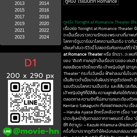
ดูหนัง โรแมนติก Romance
2013
2014
2015
2016
2017
2018
ดูหนัง Tonight at Romance Theater รักเร
2019
2020
เรื่องย่อ:Tonight at Romance Theater รักเ
2021
2022
จะเป็นเรื่องราวความรักของพระนางที่มาพบกันอ
2023
2024
โลกการ์ตูนวาร์ปมาโลกความเป็นจริง ราวกับว่า
เขียนกำลังจะรีวิวนี้ ไปสอดรับกับเทรนด์ที่ว่
at Romance Theater
หรือ รักเรา…จะพบกั
ของ “ฮิเดกิ ทาเคอุชิ”เป็นเรื่องราวของ เคนจิ (
คอยเยียวยาจิตใจเขาคือ เจ้าหญิงมิยูกิ (ฮาร
Theater” กระทั่งวันหนึ่ง ฟ้าผ่าลงมาในโรง
เป็นสีขาวดำเมื่อนางในฝันปรากฏตัวต่อหน้า อีกท
รอบตัวบนโลกความเป็นจริง และสีสัน (สะท้อนภาพ
เจ้าหญิงมิยูกิก็มีสีสัน ความผูกพันก่อให้เก
ตลอดกาล ความรักที่ไม่สามารถแตะต้องตัวคนที่
Kentaro Sakaguchi ที่เคยฝากผลงาน เรื่อง 
– Haruka Ayase อีกครั้งหลังจาก เรื่อง “เพร
น่าจะคุ้นหน้าคุ้นตาเธอจากภาพยนตร์ เรื่อง “
ซึกิ คิตามูระ – Kazuki Kitamura นักแสดงญี่ป
ครั้งที่เขาปรากฏตัวทำให้หนังกลมกล่อมมาก