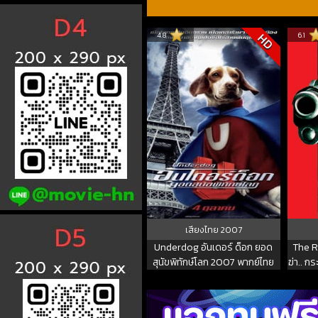
4.8
6.1
HD
เสียงไทย
2007
Underdog อันเดอร์ ด็อก ยอด
The R
สุนัขพิทักษ์โลก 2007 พากย์ไทย
ฆ่า.. ก