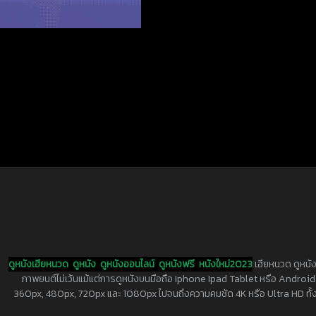
ดูหนังเฮียหนวด
ดูหนัง
ดูหนังออนไลน์
ดูหนังฟรี
หนังใหม่2023
เฮียหนวด ดูหนัง
ภาพยนต์ไม่เว้นแม้แต่การดูหนังบนมือถือ Iphone Ipad Tablet หรือ Android ทุกย
360px, 480px, 720px และ 1080px ไปจนถึงความคมชัด 4K หรือ Ultra HD ทั้งน