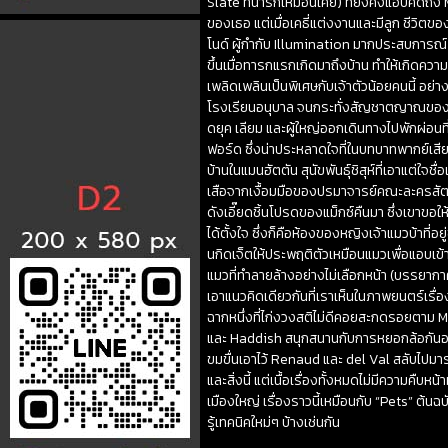
Slate ที่น่ารักเหมือนเคย) ที่ยังคงแอบคิดถึง
ของเธอ แต่เมื่อเคธี่แต่งงานและมีลูก ชีวิตของแ
โนด์ ผู้กำกับ Illumination มากประสบการณ์ โจ
ขึ้นเมื่อทารกแรกเกิดมาถึงบ้าน ทำให้เกิดควา
เพลิดเพลินเป็นพิเศษกับเจ้าตัวน้อยคนนี้ อย่าง
โรงเรียนอนุบาล จนกระทั่งสัญชาตญาณของแม็กซ
ดยุค เลียม และผู้ใหญ่ออกเดินทางไปพักผ่อนที
ฟอร์ด ซึ่งน่าประหลาดใจที่ในบทบาทพากย์เสียง
บ้านในแมนฮัตตัน สุนัขพันธุ์ชิสุห์ที่เอาแต่ใจช
เสือจากเงื้อมมือของปรมาจารย์คณะละครสัตว์ผู
ดังเอี๊ยดชิ้นโปรดของแม็กซ์คืนมา ซึ่งเขาขอให
ได้ตั้งใจ ซึ่งก็คือห้องของหญิงเจ้าแมวบ้าที่อยู
นกิดเจ็ตให้ประพฤติตัวเหมือนแมวเพื่อแอบเข้
แมวที่ทำลายล้างอย่างไม่เลือกหน้า (บรรยากาศปร
เอาแนวคิดเดียวกันที่เราเห็นในภาพยนตร์เรื่
ฉากหนึ่งที่ไก่งวงสติไม่ดีคอยสะกดรอยตาม Max
และ Haddish สนุกสนานกับการหยอกล้อกันอย่า
ขมขื่นเอาไว้ Renaud และ del Val สลับไปมาระหว่
และสิ่งนี้ แต่เนื้อเรื่องทั้งหมดไม่มีความคืบ
เมืองใหญ่ เรื่องราวนี้เหมือนกับ “Pets” ต้น
รู้เทคนิคใหม่ๆ บ้างเช่นกัน