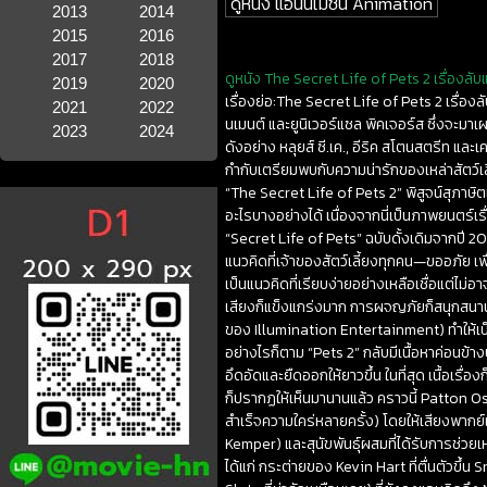
ดูหนัง แอนนิเมชั่น Animation
2013
2014
2015
2016
2017
2018
ดูหนัง The Secret Life of Pets 2 เรื่องลับ
2019
2020
เรื่องย่อ:The Secret Life of Pets 2 เรื่องล
2021
2022
นเมนต์ และยูนิเวอร์แซล พิคเจอร์ส ซึ่งจะมาเผ
2023
2024
ดังอย่าง หลุยส์ ซี.เค., อีริค สโตนสตรีท และ
กำกับเตรียมพบกับความน่ารักของเหล่าสัตว์เ
“The Secret Life of Pets 2” พิสูจน์สุภาษิต
อะไรบางอย่างได้ เนื่องจากนี่เป็นภาพยนตร์เรื่อง
“Secret Life of Pets” ฉบับดั้งเดิมจากปี 20
แนวคิดที่เจ้าของสัตว์เลี้ยงทุกคน—ขออภัย เพ
เป็นแนวคิดที่เรียบง่ายอย่างเหลือเชื่อแต่ไม่อ
เสียงก็แข็งแกร่งมาก การผจญภัยก็สนุกสนาน
ของ Illumination Entertainment) ทำให้เป็
อย่างไรก็ตาม “Pets 2” กลับมีเนื้อหาค่อนข้างบ
อึดอัดและยืดออกให้ยาวขึ้น ในที่สุด เนื้อเ
ก็ปรากฏให้เห็นมานานแล้ว คราวนี้ Patton Os
สำเร็จความใคร่หลายครั้ง) โดยให้เสียงพากย์เป็
Kemper) และสุนัขพันธุ์ผสมที่ได้รับการช่ว
ได้แก่ กระต่ายของ Kevin Hart ที่ตื่นตัวขึ้น