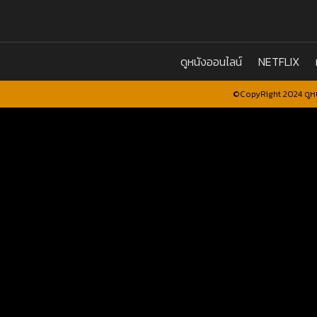
ดูหนังออนไลน์
NETFLIX
©CopyRight 2024 ดูหน