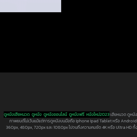
ดูหนังเฮียหนวด
ดูหนัง
ดูหนังออนไลน์
ดูหนังฟรี
หนังใหม่2023
เฮียหนวด ดูหนัง
ภาพยนต์ไม่เว้นแม้แต่การดูหนังบนมือถือ Iphone Ipad Tablet หรือ Android ทุกย
360px, 480px, 720px และ 1080px ไปจนถึงความคมชัด 4K หรือ Ultra HD ทั้งน