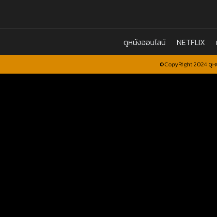
ดูหนังออนไลน์
NETFLIX
©CopyRight 2024 ดูหน