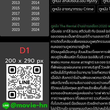
ดูหนัง ลึกลับซ่อนเงื่อน Mystry
ดูหน
2013
2014
2015
2016
ดูหนัง อาชญากรรม Crime
ดูหนัง
2017
2018
2019
2020
2021
2022
ดูหนัง The Rental บ้านเช่ารอเชือด 2020 พา
2023
2024
เรื่องย่อ: ชาร์ลี (แดน สตีเว่นส์) กับ มิเชลล
ของจอชและเป็นพาร์ทเนอร์ทำงานของชาร์ลี ได้
การติดตั้งกล้องเพื่อคอยแอบดูพฤติกรรมของพ
คนคอยตามดูพวกเขาอยู่ใกล้ๆ
ชีวิตมนุษย์เมืองกรุง ล้วนแล้วแต่โหยหาการพ
สองคู่รักเพื่อนสนิท ทั้งมิเชล (แอลิสัน บรี 
Walks Home Alone at Night) และจอช (เจเรม
ที่พักผ่อนสุดผ่อนคลาย อากาศบริสุทธิ์ วิวหล
เหมือนไม่ได้ฉุกคิดอะไรมากมาย โดยที่พวกเขา
เมื่อมีน่า สังเกตว่าในบ้านพักของพวกเขามีก
เพิ่มทวีมากขึ้น ความลับบางอย่างระหว่างคนทั
ชีวิตแบบไม่มีเหตุผล สุดท้ายแล้วเพื่อนทั้ง
แรกของนักแสดงหนุ่มหล่ออย่าง “เดฟ ฟรานโก้
ภาค) Neighbors (ทั้งสองภาค) รวมถึงหนังสต
ทั้งโปรดิวเซอร์ มือเขียนบท ด้วยอีกต่างหาก
ไม่น่าไว้วางใจ เขาออกแบบจังหวะได้น่าสนใจไม่