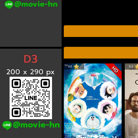
6.6
6.3
HD