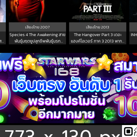
เสียงไทย
2007
เสียงไทย
2013
Species 4 The Awakening สาย
The Hangover Part 3 เดอะ
INH
ส
พันธุ์มฤตยูปลุกชีพพันธุ์นรก
แฮงค์โอเวอร์ ภาค 3 2013 พากย์
2007 พากย์ไทย
ไทย