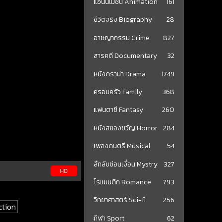
แอนนิเมชั่น Animation
161
ชีวิตจริง Biography
28
อาชญากรรม Crime
827
สารคดี Documentary
32
หนังดราม่า Drama
1749
ครอบครัว Family
368
แฟนตาซี Fantasy
260
หนังสยองขวัญ Horror
284
เพลงดนตรี Musical
54
ลึกลับซ่อนเงื่อน Mystry
327
HD
โรแมนติก Romance
793
วิทยาศาสตร์ Sci-fi
256
ction
กีฬา Sport
62