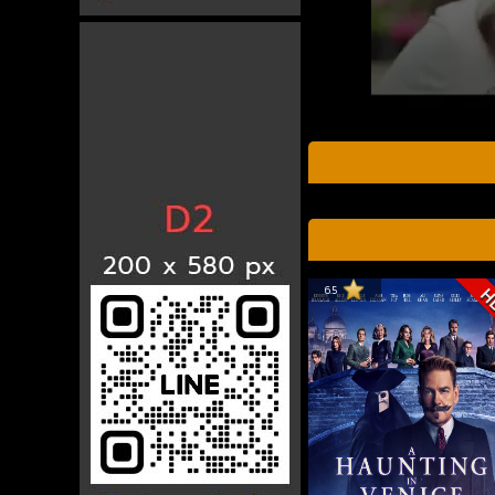
6.5
H