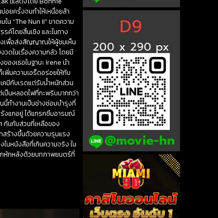
Valak (แสดงโดย Bonnie
นบ่อยครั้งจนทำให้เหนื่อยล้า
ยรวมใน “The Nun II” ขาดความ
สรรค์โดยสิ้นเชิง และในทาง
เพื่อส่งสัญญาณให้ผู้ชมเห็น
้มงวดในเรื่องความกลัว โดยมี
สดงของเธอในฐานะ Irene นำ
เพิ่มความเอร็ดอร่อยให้กับ
เคมีกับเรดแต่รับน้ำหนักส่วน
 แต่เป็นหลอดไฟที่กะพริบมากกว่า
นี้ทำงานเป็นช่างซ่อมบำรุงที่
งรังแกอยู่ ได้แทรกซึมอารมณ์
 กันกับส่วนที่เหลือของ
ถูกสร้างขึ้นด้วยความรุนแรง
ในหนังสือที่เกินความจริง ใน
กหักหลังด้วยบทภาพยนตร์ที่