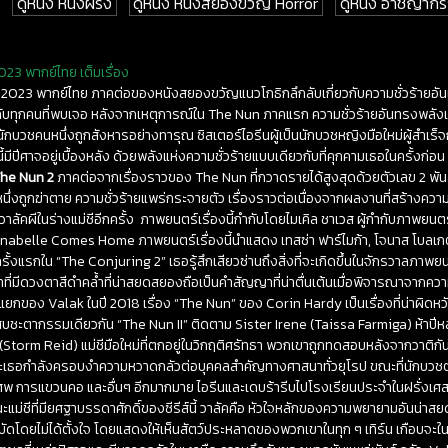
ดูหนัง หนังฝรั่ง
ดูหนัง หนังสยองขวัญ Horror
ดูหนัง อาชญากร
023 พากย์ไทย เต็มเรื่อง
 2 2023 พากย์ไทย ภาคต่อของหนังสยองขวัญแนวโกธิกลึกลับเกี่ยวกับความชั่วร้ายอ
กับทุกคนที่พบเจอ หลังจากเหตุการณ์ใน The Nun ภาคแรก ความชั่วร้ายอันทรงพลังเร
วว่านักบวชคนหนึ่งถูกสังหารอย่างทารุณ ซิสเตอร์ไอรีนผู้เป็นนักบวชหญิงมือใหม่ผู้สำเร
ปีศาจอยู่เบื้องหลัง ด้วยพลังแห่งความชั่วร้ายแบบเดียวกับที่คุกคามเธอในครั้งก่อน นั่
he Nun 2
ภาคต่อจากเรื่องราวของ The Nun ที่กวาดรายได้สูงสุดด้วยตัวเลข 2 พัน
ึ่งถูกฆ่าตาย ความชั่วร้ายแพร่กระจายตัว เรื่องราวต่อเนื่องจากผลงานที่สร้างความ
ับวาลัคผีในร่างแม่ชีอีกครั้ง ภาพยนตร์เรื่องนี้กำกับโดยไมเคิล ชาเวส ผู้กำกับภา
abelle Comes Home ภาพยนตร์เรื่องนี้นำแสดง เทสซ่า ฟาร์ไมก้า, โจนาส โบลเกต์
วครั้งแรกใน “The Conjuring 2” เธอรู้สึกเสียวซ่านถึงสิ่งที่จะเกิดขึ้นในจักรวาลภา
ผ้าที่มีดวงตาสีดำคล้ำที่น่าสยดสยองถือเป็นคำสัญญาที่น่าตื่นเต้นเมื่อพิจารณาจา
แยกของ Valak ในปี 2018 เรื่อง “The Nun” ของ Corin Hardy เป็นเรื่องที่น่าผิดหว
บชะตากรรมเดียวกัน “The Nun II” ติดตาม Sister Irene (Taissa Farmiga) ห้าปี
Storm Reid) แม่ชีมือใหม่ที่ตกอยู่ในวิกฤติศรัทธา พวกเขาถูกทดสอบหลังจากวาติกันเ
ย และเธอกำลังครอบงำความหวาดกลัวต่อบุคคลสำคัญทางศาสนาทั่วยุโรป ขณะที่นักบ
ศพ การแขวนคอ และอื่นๆ อีกมากมาย ไอรีนและเดบร้ารีบไปโรงเรียนประจำในฝรั่งเศส
ะแม่ชีที่มียศฐาบรรดาศักดิ์ของซีรีส์นี้ วาลัคคือ หัวใจหลักของความพยายามอันน่า
บัดโดยไม่ได้ตั้งใจ โดยแสดงให้เห็นสัตว์ประหลาดของพวกเขาในทุก ๆ เทิร์น เกือบจะในท