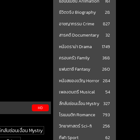
แอนนิเมชั่น Animation
161
ชีวิตจริง Biography
28
อาชญากรรม Crime
827
สารคดี Documentary
32
หนังดราม่า Drama
1749
ครอบครัว Family
368
แฟนตาซี Fantasy
260
หนังสยองขวัญ Horror
284
เพลงดนตรี Musical
54
ลึกลับซ่อนเงื่อน Mystry
327
HD
โรแมนติก Romance
793
วิทยาศาสตร์ Sci-fi
256
ลึกลับซ่อนเงื่อน Mystry
กีฬา Sport
62