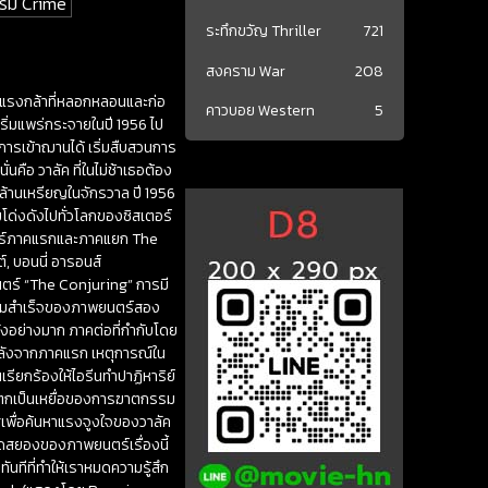
รม Crime
ระทึกขวัญ Thriller
721
สงคราม War
208
ันแรงกล้าที่หลอกหลอนและก่อ
คาวบอย Western
5
ิ่มแพร่กระจายในปี 1956 ไป
็จการเข้าฌานได้ เริ่มสืบสวนการ
นคือ วาลัค ที่ในไม่ช้าเธอต้อง
ล้านเหรียญในจักรวาล ปี 1956
โด่งดังไปทั่วโลกของซิสเตอร์
พยนตร์ภาคแรกและภาคแยก The
, บอนนี่ อารอนส์
พยนตร์ “The Conjuring” การมี
กความสำเร็จของภาพยนตร์สอง
ังอย่างมาก ภาคต่อที่กำกับโดย
หลังจากภาคแรก เหตุการณ์ใน
รียกร้องให้ไอรีนทำปาฏิหาริย์
วชตกเป็นเหยื่อของการฆาตกรรม
เพื่อค้นหาแรงจูงใจของวาลัค
สยดสยองของภาพยนตร์เรื่องนี้
ันทีที่ทำให้เราหมดความรู้สึก