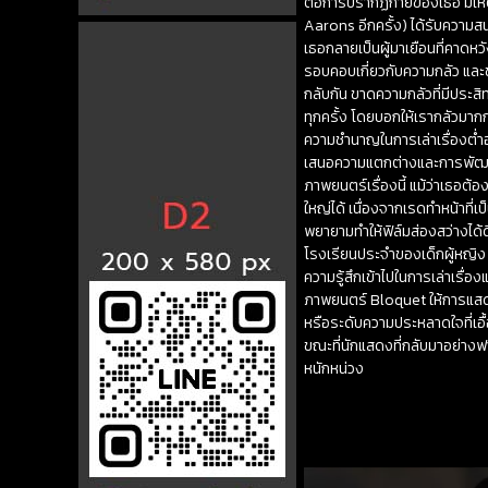
ต่อการปรากฏกายของเธอ มีเหตุ
Aarons อีกครั้ง) ได้รับความสนใ
เธอกลายเป็นผู้มาเยือนที่คาดหว
รอบคอบเกี่ยวกับความกลัว และชา
กลับกัน ขาดความกลัวที่มีประ
ทุกครั้ง โดยบอกให้เรากลัวมากก
ความชำนาญในการเล่าเรื่องต่ำอ
เสนอความแตกต่างและการพัฒนา ใ
ภาพยนตร์เรื่องนี้ แม้ว่าเธอต้
ใหญ่ได้ เนื่องจากเรดทำหน้าที่เ
พยายามทำให้ฟิล์มส่องสว่างได้ด
โรงเรียนประจำของเด็กผู้หญิง 
ความรู้สึกเข้าไปในการเล่าเรื่
ภาพยนตร์ Bloquet ให้การแสดงที
หรือระดับความประหลาดใจที่เอื
ขณะที่นักแสดงที่กลับมาอย่า
หนักหน่วง