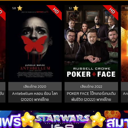
5.8
5.1
7.
D
HD
HD
เสียงไทย
2020
เสียงไทย
2022
ซับ
Antebellum หลอน ย้อน โลก
POKER FACE โป๊กเกอร์เกมเดิม
An
(2020) พากย์ไทย
พันชีวิต (2022) พากย์ไทย