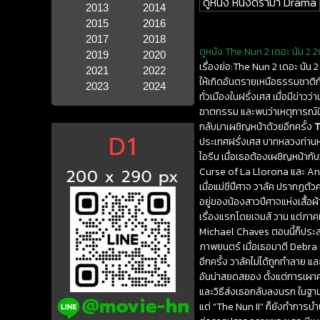
ดูหนัง หนังดราม่า Drama
2013
2014
2015
2016
2017
2018
ดูหนัง The Nun 2 เดอะ นัน 2 2
2019
2020
เรื่องย่อ:The Nun 2 เดอะ นัน
2021
2022
ให้เกิดอันตรายเหนือธรรมชาติ
2023
2024
ทั่วเมืองในฝรั่งเศส เมื่อมีข่า
ฆาตกรรม และพบว่าเหตุการณ์นี้มี
กลับมาเผชิญหน้าด้วยอีกครั้ง
T
ประเทศฝรั่งเศส บาทหลวงท่านหน
ไอรีน เมื่อเธอต้องเผชิญหน้าก
Curse of La Llorona และ Ann
เมื่อแม่ชีปีศาจ วาลัค ปรากฏตั
อยู่ของน้องสาวปีศาจแห่งเสื้อ
เรื่องแรกโดยเจมส์ วาน แต่ภาค
Michael Chaves ตอนนี้ก็ประส
ภาพยนตร์ เมื่อเธอมาตี Debra (
อีกครั้ง วาลัคไม่ได้ถูกทำลา
อันน่าสยดสยอง ตั้งแต่การเผา
และวิธีส่งเธอกลับลงนรก ในฐาน
แต่ “The Nun II” ก็ยังทำการบำ