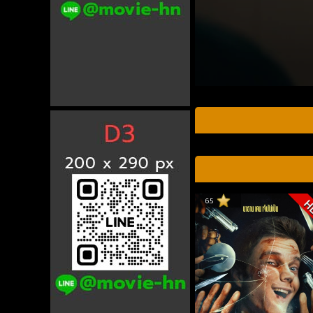
6.5
H