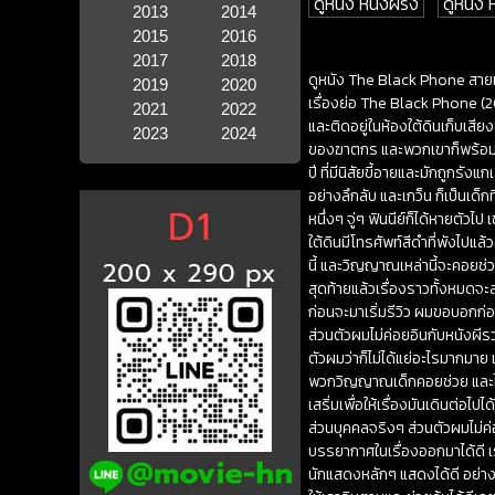
ดูหนัง หนังฝรั่ง
ดูหนัง
2013
2014
2015
2016
2017
2018
ดูหนัง The Black Phone สาย
2019
2020
เรื่องย่อ The Black Phone (2
2021
2022
และติดอยู่ในห้องใต้ดินเก็บเสียง
2023
2024
ของฆาตกร และพวกเขาก็พร้อมที่จะ
ปี ที่มีนิสัยขี้อายและมักถูกรัง
อย่างลึกลับ และเกว็น ก็เป็นเด
หนึ่งๆ จู่ๆ ฟินนีย์ก็ได้หายตัวไ
ใต้ดินมีโทรศัพท์สีดำที่พังไปแล
นี้ และวิญญาณเหล่านี้จะคอยช่
สุดท้ายแล้วเรื่องราวทั้งหมดจ
ก่อนจะมาเริ่มรีวิว ผมขอบอกก่อ
ส่วนตัวผมไม่ค่อยอินกับหนังผีรว
ตัวผมว่าก็ไม่ได้แย่อะไรมากมาย
พวกวิญญาณเด็กคอยช่วย และไอจุดนี
เสริ่มเพื่อให้เรื่องมันเดินต่อไปไ
ส่วนบุคคลจริงๆ ส่วนตัวผมไม่ค่อย
บรรยากาศในเรื่องออกมาได้ดี เ
นักแสดงหลักๆ แสดงได้ดี อย่า