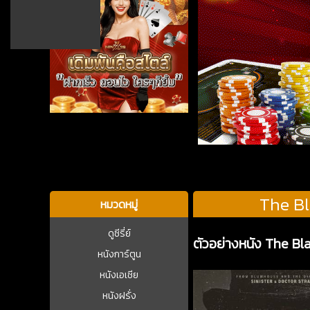
บาคาร่า
The B
หมวดหมู่
ดูซีรี่ย์
ตัวอย่างหนัง The 
หนังการ์ตูน
หนังเอเชีย
หนังฝรั่ง