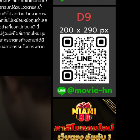
ดีจัดๆ ขนาดไม่ได้เห็นหน้านะ
สารอารมณ์ด้วยแววตาและน้ำ
านทั่วไป สุดท้ายด้านงานภาพ
กชั่นไม่เหมือนหนังทุนต่ำเลย
่างที่บอกไปก่อนหน้านี้
ม่รู้จะมีผีโผล่มาตอนไหน มุม
ตัวละครฆาตกรทำออกมาได้ดี
ับหนังฆาตกรรม ไม่ควรพลาด