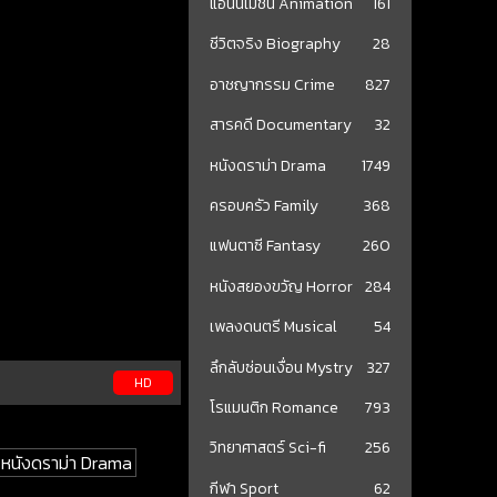
แอนนิเมชั่น Animation
161
ชีวิตจริง Biography
28
อาชญากรรม Crime
827
สารคดี Documentary
32
หนังดราม่า Drama
1749
ครอบครัว Family
368
แฟนตาซี Fantasy
260
หนังสยองขวัญ Horror
284
เพลงดนตรี Musical
54
ลึกลับซ่อนเงื่อน Mystry
327
HD
โรแมนติก Romance
793
วิทยาศาสตร์ Sci-fi
256
ง หนังดราม่า Drama
กีฬา Sport
62