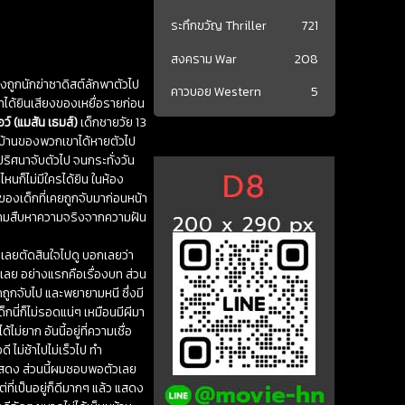
ระทึกขวัญ Thriller
721
สงคราม War
208
งถูกนักฆ่าซาดิสต์ลักพาตัวไป
คาวบอย Western
5
าเขาได้ยินเสียงของเหยื่อรายก่อน
อว์ (แมสัน เธมส์)
เด็กชายวัย 13
แวกบ้านของพวกเขาได้หายตัวไป
ปริศนาจับตัวไป จนกระทั่งวัน
ไหนก็ไม่มีใครได้ยิน ในห้อง
ณของเด็กที่เคยถูกจับมาก่อนหน้า
ยายามสืบหาความจริงจากความฝัน
ๆ เลยตัดสินใจไปดู บอกเลยว่า
นเลย อย่างแรกคือเรื่องบท ส่วน
กถูกจับไป และพยายามหนี ซึ่งมี
็กนี่ก็ไม่รอดแน่ๆ เหมือนมีผีมา
้ไม่ยาก อันนี้อยู่ที่ความเชื่อ
 ไม่ช้าไปไม่เร็วไป ทำ
รแสดง ส่วนนี้ผมชอบพอตัวเลย
ต่ที่เป็นอยู่ก็ดีมากๆ แล้ว แสดง