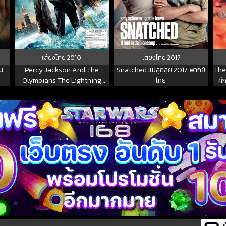
เสียงไทย
2010
เสียงไทย
2017
น
Percy Jackson And The
Snatched แม่ลูกลุย 2017 พากย์
The
Olympians The Lightning
ไทย
ศึ
Thief เพอร์ซีย์ แจ็กสัน กับสายฟ้า
ที่หายไป 2010 พากย์ไทย