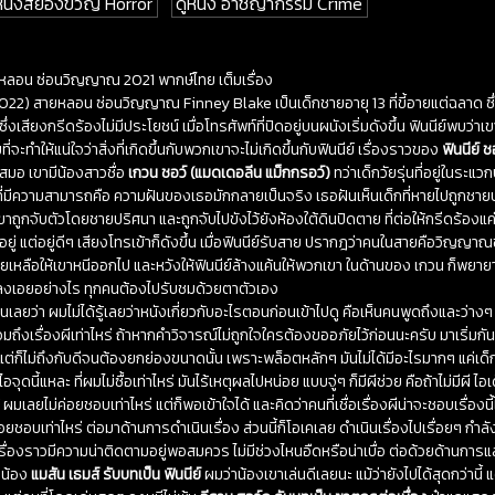
 หนังสยองขวัญ Horror
ดูหนัง อาชญากรรม Crime
หลอน ซ่อนวิญญาณ 2021 พากษ์ไทย เต็มเรื่อง
022) สายหลอน ซ่อนวิญญาณ Finney Blake เป็นเด็กชายอายุ 13 ที่ขี้อายแต่ฉลาด ซึ่
ซึ่งเสียงกรีดร้องไม่มีประโยชน์ เมื่อโทรศัพท์ที่ปิดอยู่บนผนังเริ่มดังขึ้น ฟินนีย์พบว่
ทำให้แน่ใจว่าสิ่งที่เกิดขึ้นกับพวกเขาจะไม่เกิดขึ้นกับฟินนีย์ เรื่องราวของ
ฟินนีย์ ช
แกเสมอ เขามีน้องสาวชื่อ
เกวน ชอว์ (แมดเดอลีน แม็กกรอว์)
ทว่าเด็กวัยรุ่นที่อยู่ในระ
็กที่มีความสามารถคือ ความฝันของเธอมักกลายเป็นจริง เธอฝันเห็นเด็กที่หายไปถูกชาย
ป เขาถูกจับตัวโดยชายปริศนา และถูกจับไปขังไว้ยังห้องใต้ดินปิดตาย ที่ต่อให้กรีดร้องแค่
้วอยู่ แต่อยู่ดีๆ เสียงโทรเข้าก็ดังขึ้น เมื่อฟินนีย์รับสาย ปรากฎว่าคนในสายคือวิญญา
วยเหลือให้เขาหนีออกไป และหวังให้ฟินนีย์ล้างแค้นให้พวกเขา ในด้านของ เกวน ก็พ
ะลงเอยอย่างไร ทุกคนต้องไปรับชมด้วยตาตัวเอง
นเลยว่า ผมไม่ได้รู้เลยว่าหนังเกี่ยวกับอะไรตอนก่อนเข้าไปดู คือเห็นคนพูดถึงและว่าง
มถึงเรื่องผีเท่าไหร่ ถ้าหากคำวิจารณ์ไม่ถูกใจใครต้องขออภัยไว้ก่อนนะครับ มาเริ่มกั
 แต่ก็ไม่ถึงกับดีจนต้องยกย่องขนาดนั้น เพราะพล็อตหลักๆ มันไม่ได้มีอะไรมากๆ แค่เด็
้แหละ ที่ผมไม่ซื้อเท่าไหร่ มันไร้เหตุผลไปหน่อย แบบจู่ๆ ก็มีผีช่วย คือถ้าไม่มีผี ไอเด
ด้ ผมเลยไม่ค่อยชอบเท่าไหร่ แต่ก็พอเข้าใจได้ และคิดว่าคนที่เชื่อเรื่องผีน่าจะชอบเรื่องนี้ได
ชอบเท่าไหร่ ต่อมาด้านการดำเนินเรื่อง ส่วนนี้ก็โอเคเลย ดำเนินเรื่องไปเรื่อยๆ กำลังดี
รื่องราวมีความน่าติดตามอยู่พอสมควร ไม่มีช่วงไหนอืดหรือน่าเบื่อ ต่อด้วยด้านกา
งน้อง
แมสัน เธมส์ รับบทเป็น ฟินนีย์
ผมว่าน้องเขาเล่นดีเลยนะ แม้ว่ายังไปได้สุดกว่านี้ แ