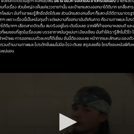
ย แต่คนที่โดดเด่นสุดๆ คงหนีไม่พ้น
อีธาน ฮอว์ก รับบทเป็น ฆาตกรต่อเนื่อง
ป๋าแกแสดง
แทบทั้งเรื่อง ส่วนใหญ่จะเห็นแค่แววตาเท่านั้น และป๋าแกแสดงออกมาได้ดีมาก แกสื่อ
๋าแกโผล่มา มันทำเอาผมรู้สึกอึดอัดได้เลย ส่วนนักแสดงคนอื่นๆ ก็แสดงได้ดีตามมาตรฐ
มากๆ เพราะเรื่องนี้เป็นหนังทุนต่ำ แต่ผลงานที่ออกมามันดีเกินคาด คืองานภาพและโปรดั
ด้ดีมากๆ เลือดสาดจัดเต็ม สมจริงอยู่ในระดับนึงเลย ฉากผีก็ทำออกมาหลอนดี และอย
ี่ผมชอบที่สุดในเรื่องเลย บรรยากาศมันดูหม่นๆ เงียบเชียบ มันทำให้เรารู้สึกไม่ไว้ใจ ไ
้อผ้าหน้าผม การออกแบบตัวละครก็ดีเยี่ยม อันนี้ต้องชมเลย หน้ากากและลักษณะของ
รวมด้านงานภาพและโปรดักชั่นผมไม่มีอะไรจะติเลย สรุปเลยคือ ใครที่ชอบหนังผีก
วังแน่นอน