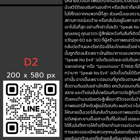
มีหลายช่วงในภาพยนตร์ที่ครอบครัวดัลตันอาจม
มังสวิรัติลองชิมห่านอบช้าๆ หรือเซียร่าที่แก
ไปให้ไกลจากคนพวกนี้ที่สุด ส่วนหนึ่งของความส
สถานการณ์เลวร้าย หรือกลับไปอยู่ในสถานการณ
เขาไปในที่สุด อย่างที่กล่าวไปแล้ว “Speak 
คุณเคยดู คุณอาจจะรู้สึกผิดหวังกับสิ่งที่เกิ
ขวัญยุค 80 และ 90) ที่ผู้สร้างภาพยนตร์จบเ
กลับต่อต้านและเรียกร้องให้ลงโทษคนชั่วอย่
นั้นถูกต้องแล้วเพราะบัญชีธนาคารของพวกเ
“Speak No Evil” ฉบับต้นฉบับและฉบับรีเมค แล
Vanishing” หรือ “Spoorloos” ปี 1988 ที่มื
กว่ามาก “Speak No Evil” ฉบับดั้งเดิมได้
เท่านั้น อาจเป็นเพราะตอนจบที่ถูกต้องตามหล
ยึดตามต้นฉบับอย่างใกล้ชิด ยกเว้นตอนจบที
สลาย และทำเช่นนั้นไปพร้อมกับการต่อสู้กับ
ด้วยคนจำนวนน้อยต่อสู้เพื่อเอาชีวิตรอดในบ้
ภาพยนตร์สำหรับผู้ชมได้เช่นกัน ผมหัวเราะไปก
ให้กลายเป็นเวอร์ชั่นกลับด้านของภาพยนตร์
เดวิสพุ่งทะยานขึ้นอย่างเต็มที่ในส่วนนี้ เธ
ได้ถึงบันทึกการให้คำปรึกษาด้านการแต่งงาน
การแสดงของนักแสดงทุกคนนั้นยอดเยี่ยมมาก เ
เคยรับบทตัวละครที่คล้ายคลึงกันมาก่อน แม้เพ