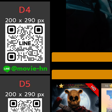
3
7.0
HD