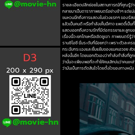
รายละเอียดปลีกย่อยในสถานการณ์ที่คุณรู้ว่
กลายมาเป็นดาราภาพยนตร์อย่างช้าๆ แต่แน่
ชมหวนนึกถึงการแสดงในช่วงแรกๆ ของรัสเซลล์ 
แล้วเป็นคนดี หรือกำลังเห็นปีศาจ แพดดี้เป็น
แสดงออกถึงความรักที่มีต่อภรรยาและลูกของเขา
เรื่องนี้จะยกโทษหรือเชิดชูเขา: ภาพยนตร์รู
รานซิโอซี (ในระดับที่น้อยกว่า เพราะตัวละครข
กระฉับกระเฉงและยิ้มแย้มของแมคเอวอย ส่วนเร
หลังนั้นอีก โดยบอกตัวเองว่ากำลังทำสิ่งที่ถูก
ว่านั่นจะเพียงพอที่จะทำให้คนเลิกบ่นว่าคนเหล
ว่ามันเป็นการตัดสินใจโดยตั้งใจของทางหนัง