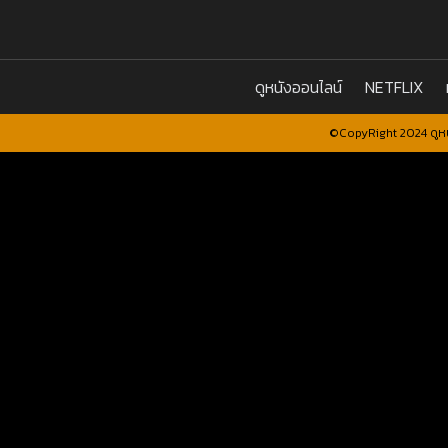
ดูหนังออนไลน์
NETFLIX
©CopyRight 2024 ดูหน