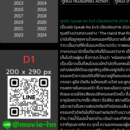
ดูหนัง หนังแอคชั่น Action
ดูหนัง
2013
2014
2015
2016
2017
2018
ดูหนัง Speak No Evil เงียบซ่อนตาย 2024 พ
2019
2020
เรื่องย่อ:Speak No Evil เงียบซ่อนตาย 20
2021
2022
ทุนสร้างปานกลางอย่าง “The Hand that Roc
2023
2024
น่านับถือถูกคุกคามโดยคนนอกที่อันตรายซึ่ง
ว่าจะเป็นบาปที่คิดไปเองหรือบาปจริง ภาพยน
ภาษาเดนมาร์กชื่อเดียวกันที่มืดมนกว่ามาก เ
เต็มไปด้วยผู้คน ซึ่งการตะโกนว่า “หนีออกมาสิ
เรื่องนี้อาจเป็นที่สนใจของนักบำบัดที่บอก
อย่าปล่อยให้ตัวเองถูกชักจูงให้คงอยู่ต่อไป 
ครอบครัวชาวอเมริกันที่ย้ายมาอยู่ที่ลอนดอ
ภรรยา ลูอิส ดัลตัน (แม็กเคนซี เดวิส) และล
ทรยศภายในครอบครัว ซึ่งรายละเอียดจะถูกเปิ
คิดและชวนให้สงสัยของอีกครอบครัวหนึ่ง ซึ่งป
อายุน้อยกว่ามากชื่อ เซียรา (ไอส์ลิง ฟรานซิโ
อธิบายว่าเป็นความผิดปกติแต่กำเนิดของลิ้น 
ครอบครัวดัลตันไปที่บ้านเก่าแก่แต่กว้างขวา
บ้าน ว่ายน้ำในบ่อน้ำแถวบ้าน เดินป่า และทำกิจก
กว่าที่คุณคาดคิด ณ จุดนี้ ความอดทนของผู