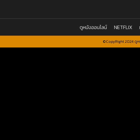
ดูหนังออนไลน์
NETFLIX
©CopyRight 2024 ดูหน