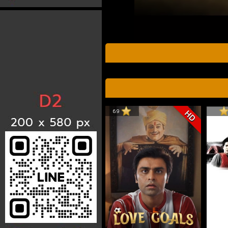
6.9
HD