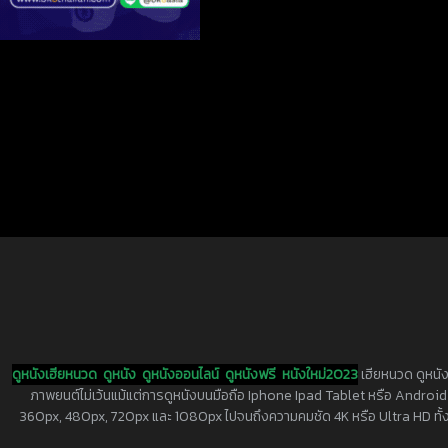
ดูหนังเฮียหนวด
ดูหนัง
ดูหนังออนไลน์
ดูหนังฟรี
หนังใหม่2023
เฮียหนวด ดูหนัง
ภาพยนต์ไม่เว้นแม้แต่การดูหนังบนมือถือ Iphone Ipad Tablet หรือ Android ทุกย
360px, 480px, 720px และ 1080px ไปจนถึงความคมชัด 4K หรือ Ultra HD ทั้งน