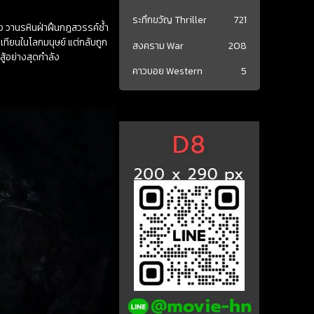
ระทึกขวัญ Thriller
721
้ง วานรหินฝ่าฝืนกฎสวรรค์ซ้ำ
วเทียนในโลกมนุษย์ แต่กลับถูก
สงคราม War
208
ู้อย่างสุดกำลัง
คาวบอย Western
5