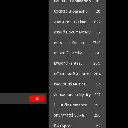
แอนนิเมชั่น Animation
161
ชีวิตจริง Biography
28
อาชญากรรม Crime
827
สารคดี Documentary
32
หนังดราม่า Drama
1749
ครอบครัว Family
368
แฟนตาซี Fantasy
260
หนังสยองขวัญ Horror
284
เพลงดนตรี Musical
54
ลึกลับซ่อนเงื่อน Mystry
327
HD
โรแมนติก Romance
793
วิทยาศาสตร์ Sci-fi
256
กีฬา Sport
62