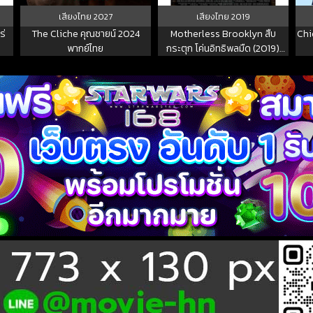
เสียงไทย
2027
เสียงไทย
2019
ร่
The Cliche คุณชายน์ 2024
Motherless Brooklyn สืบ
Chi
พากย์ไทย
กระตุก โค่นอิทธิพลมืด (2019)
พากย์ไทย