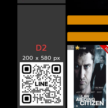
7.4
H