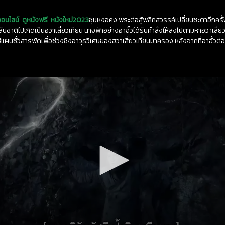
ออนไลน์
ดูหนังฟรี
หนังใหม่2023
ซุนหงอคง พระต่อสู้พลิกสวรรค์เปลี่ยนชะตาอีกครั
ับชาติไปเกิดเป็นฮวาเสี่ยวเทียน นางฟ้าอย่างอาฉั้วได้รับคำสั่งให้ลงไปตามหาฮวาเสี่ย
ผนชั่วสารพัดเพื่อช่วงชิงอาวุธวิเศษของฮวาเสี่ยวเทียนมาครอง หลังจากที่อาฉั้วต่อส