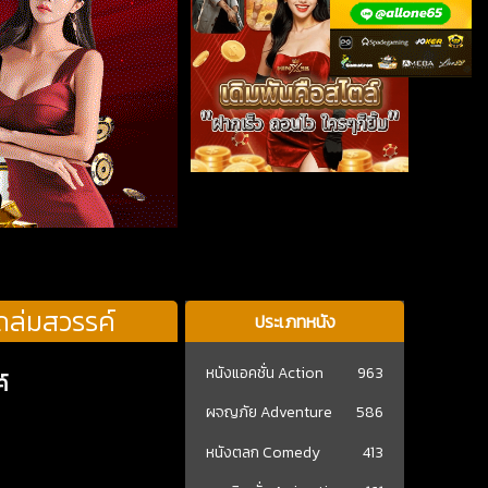
ถล่มสวรรค์
ประเภทหนัง
หนังแอคชั่น Action
963
์
ผจญภัย Adventure
586
หนังตลก Comedy
413