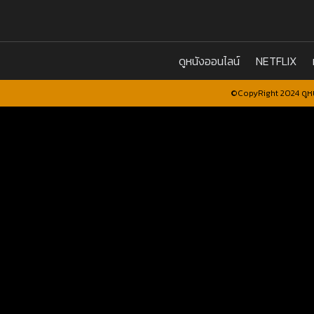
ดูหนังออนไลน์
NETFLIX
©CopyRight 2024 ดูหน