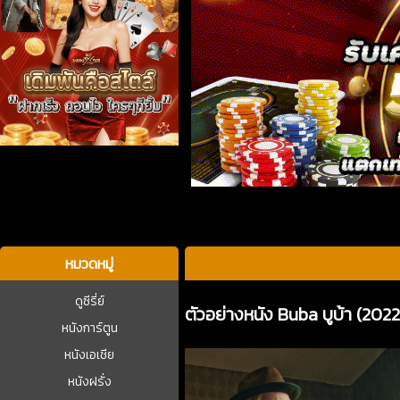
บาคาร่า
หมวดหมู่
ดูซีรี่ย์
ตัวอย่างหนัง Buba บูบ้า (202
หนังการ์ตูน
หนังเอเชีย
หนังฝรั่ง