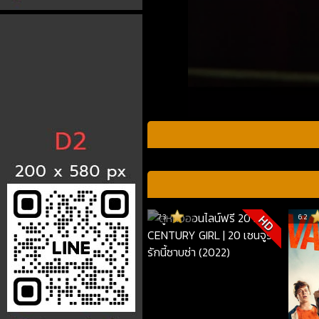
7.3
6.2
HD