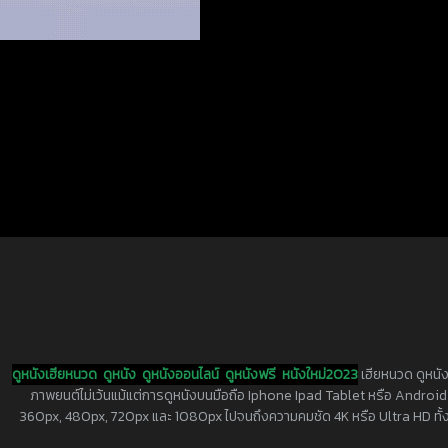
ดูหนังเฮียหนวด
ดูหนัง
ดูหนังออนไลน์
ดูหนังฟรี
หนังใหม่2023
เฮียหนวด ดูหนัง
ภาพยนต์ไม่เว้นแม้แต่การดูหนังบนมือถือ Iphone Ipad Tablet หรือ Android ทุกย
360px, 480px, 720px และ 1080px ไปจนถึงความคมชัด 4K หรือ Ultra HD ทั้งน