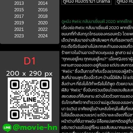
ดูหนัง หนังดราม่า Drama
ดูหนัง หน
2013
2014
2015
2016
2017
2018
ดูหนัง Relic กลับมาเยี่ยมผี 2020 พากย์ไทย เ
2019
2020
เรื่องย่อ:Relic กลับมาเยี่ยมผี 2020 พากย์ไ
2021
2022
ชนบทที่กำลังทรุดโทรมของครอบครัว โดยพบว่ามี
2023
2024
เอ็ดน่ากลับมาอย่างลึกลับพอๆ กับที่เธอหาย
กระตือรือร้นอย่างไม่สะทกสะท้านของแซมที่จะ
ร้ายกาจในบ้านอาจเข้าควบคุมเธอ ลูกสาว แม
“ทุกคนอยู่ไหน ทุกคนอยู่ไหน?” เมื่อหญิงชราผ
หลานสาวของเธอจะอยู่กับเธอ แต่ประสบการณ์ข
“Relic” ซึ่งเป็นการกำกับเรื่องแรกของผู้
สิงที่น่าขนลุกเรื่องนี้จริงๆ บ้านนี้มีผีสิ
สิ่งต่างๆ ที่ยังไม่ได้ทำหรือไม่ได้พูด ด้วย
ผีสิง “Relic” ซึ่งมีบทร่วมเขียนโดยเจมส์แล
สยดสยองที่คืบคลาน สว่างไสวด้วยการแสดงหลักสา
รับโทรศัพท์จากตำรวจว่าแม่สูงวัยของเธอหา
นา (เนวิน) อาศัยอยู่ในบ้านหลังใหญ่ในพื้นที่ชน
ไม่ใช่เมื่อมองแวบแรก) แต่มีรายละเอียดที่ไม
หน้าต่างที่ยื่นจากผนัง มีล็อคแปลกๆติดอยู่ที่
อธิบายว่าเธอไปอยู่ที่ไหน เธอสับสนมากและหง