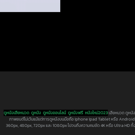
ดูหนังเฮียหนวด
ดูหนัง
ดูหนังออนไลน์
ดูหนังฟรี
หนังใหม่2023
เฮียหนวด ดูหนัง
ภาพยนต์ไม่เว้นแม้แต่การดูหนังบนมือถือ Iphone Ipad Tablet หรือ Android ทุกย
360px, 480px, 720px และ 1080px ไปจนถึงความคมชัด 4K หรือ Ultra HD ทั้งน