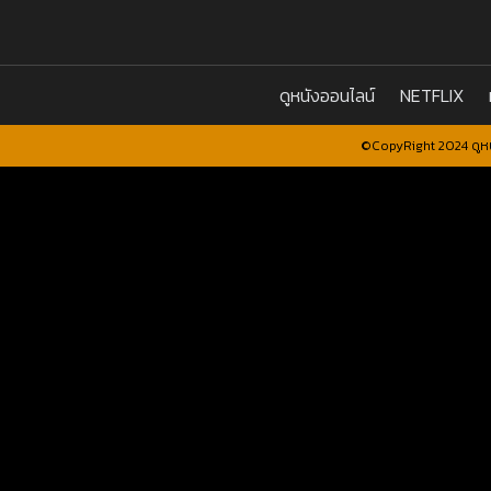
ดูหนังออนไลน์
NETFLIX
©CopyRight 2024 ดูหน