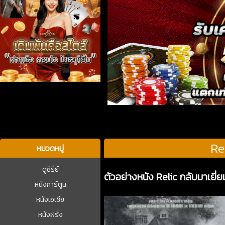
บาคาร่า
Re
หมวดหมู่
ดูซีรี่ย์
ตัวอย่างหนัง Relic กลับมาเยี
หนังการ์ตูน
หนังเอเชีย
หนังฝรั่ง