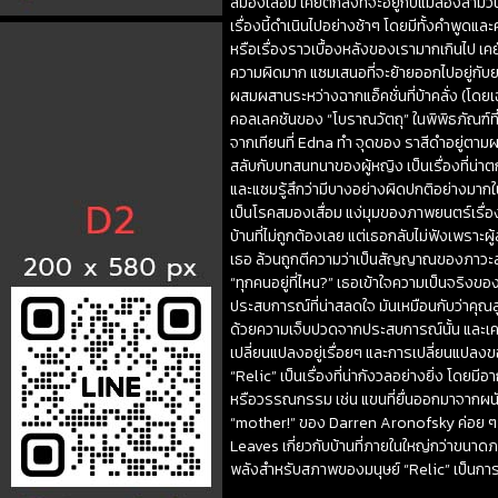
สมองเสื่อม เคย์ตกลงที่จะอยู่กับแม่สองสามวั
เรื่องนี้ดำเนินไปอย่างช้าๆ โดยมีทั้งคำพูดและคำ
หรือเรื่องราวเบื้องหลังของเรามากเกินไป เคย์เ
ความผิดมาก แซมเสนอที่จะย้ายออกไปอยู่กับย
ผสมผสานระหว่างฉากแอ็คชั่นที่บ้าคลั่ง (โดยเฉพ
คอลเลคชันของ “โบราณวัตถุ” ในพิพิธภัณฑ์ที่ปิ
จากเทียนที่ Edna ทำ จุดของ ราสีดำอยู่ตามผนัง
สลับกับบทสนทนาของผู้หญิง เป็นเรื่องที่น่าตก
และแซมรู้สึกว่ามีบางอย่างผิดปกติอย่างมากใน
เป็นโรคสมองเสื่อม แง่มุมของภาพยนตร์เรื่อ
บ้านที่ไม่ถูกต้องเลย แต่เธอกลับไม่ฟังเพรา
เธอ ล้วนถูกตีความว่าเป็นสัญญาณของภาวะสมอง
“ทุกคนอยู่ที่ไหน?” เธอเข้าใจความเป็นจริงขอ
ประสบการณ์ที่น่าสลดใจ มันเหมือนกับว่าคุณสู
ด้วยความเจ็บปวดจากประสบการณ์นั้น และเคย์รู
เปลี่ยนแปลงอยู่เรื่อยๆ และการเปลี่ยนแปลง
“Relic” เป็นเรื่องที่น่ากังวลอย่างยิ่ง โดย
หรือวรรณกรรม เช่น แขนที่ยื่นออกมาจากผน
“mother!” ของ Darren Aronofsky ค่อย ๆ ก
Leaves เกี่ยวกับบ้านที่ภายในใหญ่กว่าขนาดภ
พลังสำหรับสภาพของมนุษย์ “Relic” เป็นการเ