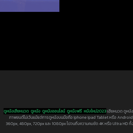
ดูหนังเฮียหนวด
ดูหนัง
ดูหนังออนไลน์
ดูหนังฟรี
หนังใหม่2023
เฮียหนวด ดูหนัง
ภาพยนต์ไม่เว้นแม้แต่การดูหนังบนมือถือ Iphone Ipad Tablet หรือ Android ทุกย
360px, 480px, 720px และ 1080px ไปจนถึงความคมชัด 4K หรือ Ultra HD ทั้งน