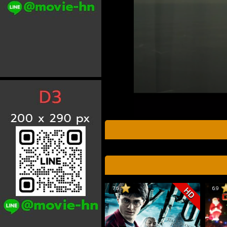
7.6
6.9
HD