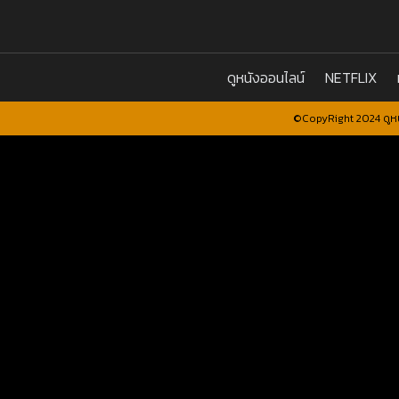
ดูหนังออนไลน์
NETFLIX
©CopyRight 2024 ดูหน