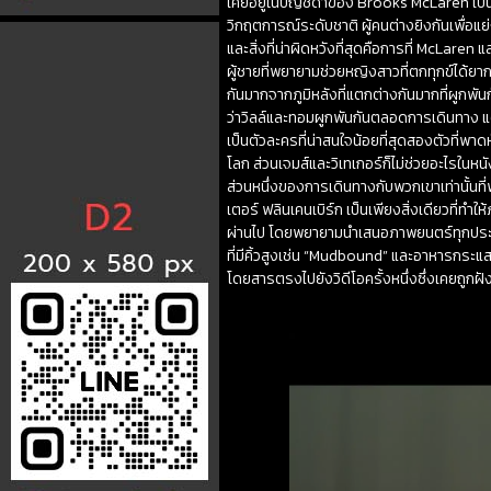
เคยอยู่ในบัญชีดำของ Brooks McLaren เป็นก
วิกฤตการณ์ระดับชาติ ผู้คนต่างยิงกันเพื่อแย
และสิ่งที่น่าผิดหวังที่สุดคือการที่ McLaren 
ผู้ชายที่พยายามช่วยหญิงสาวที่ตกทุกข์ได้ยาก
กันมากจากภูมิหลังที่แตกต่างกันมากที่ผูกพัน
ว่าวิลล์และทอมผูกพันกันตลอดการเดินทาง แต่ส
เป็นตัวละครที่น่าสนใจน้อยที่สุดสองตัวที่พาดห
โลก ส่วนเจมส์และวิเทเกอร์ก็ไม่ช่วยอะไรในหน
ส่วนหนึ่งของการเดินทางกับพวกเขาเท่านั้น
เตอร์ ฟลินเคนเบิร์ก เป็นเพียงสิ่งเดียวที่ทำให
ผ่านไป โดยพยายามนำเสนอภาพยนตร์ทุกประเ
ที่มีคิ้วสูงเช่น “Mudbound” และอาหารกระแสหลั
โดยสารตรงไปยังวิดีโอครั้งหนึ่งซึ่งเคยถูกฝังไ