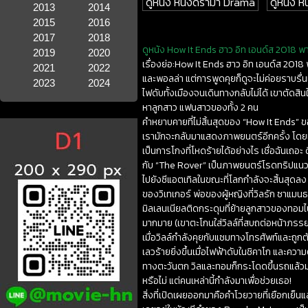
ดูหนัง หนังดราม่า Drama
ดูหนัง 
2013
2014
2015
2016
2017
2018
ดูหนัง How It Ends ฮาว อิท เอนด์ส 2018 พาก
2019
2020
เรื่องย่อ:How It Ends ฮาว อิท เอนด์ส 201
2021
2022
และพอลล่า แต่การพูดคุยก็ดูจะไม่ค่อยราบรื่นเ
2023
2024
ไฟดับทั้งเมืองจนเดินทางกลับไม่ได้ เขาตัด
หาลูกสาว แฟนสาวของทั้ง 2 คน
คำหยาบคายที่ไม่สิ้นสุดของ “How It Ends” ขอ
เรามักจะกลับมาแสดงภาพยนตร์อีกครั้ง โดยเฉพาะอ
เป็นการโกงที่โหดร้ายได้อย่างไร เชื่อฉันเถอ
กับ “The Rover” เป็นภาพยนตร์โรดทริปแนวส
ไปยังซีแอตเทิลในขณะที่โลกกำลังจะสิ้นสุดลง
ของวิเทเกอร์ พ่อของผู้หญิงที่วิลรัก ซาแม
มิลเลนเนียลติดกระดุมที่ย้ายลูกสาวของทอมไปท
มากมาย (เขาตะโกนใส่วิลล์ที่สบถต่อหน้าภรรยาขอ
เมื่อวิลล์กำลังคุยกับแซมทางโทรศัพท์และถูกตั
เลวร้ายยิ่งขึ้นเมื่อไฟฟ้าดับในชิคาโก และควา
ทางตะวันตก วิลและทอมก็กระโดดขึ้นรถแล้วมุ่
หรือไม่ แต่คนเหล่านี้กำลังมาเพื่อช่วยเธอ!
สิ่งที่เปิดเผยออกมาคือคำโวยวายที่เยือกเย็นและ