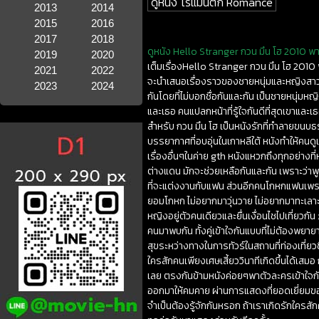
ดูหนัง โรแมนติก Romance
2013
2014
2015
2016
2017
2018
ดูหนัง Hello Stranger กวน มึน โฮ 2010 พาก
2019
2020
เต็มเรื่องHello Stranger กวน มึน โฮ 2010 พ
2021
2022
จะนำเสนอเรื่องราวของชายหนุ่มและหญิงสาวคน
2023
2024
กันโดยที่ไม่บอกชื่อกันและกัน เป็นชายหนุ่มหญิง
และเธอ คนแปลกหน้าที่รู้ใจกันดีที่สุดเขาและเธ
สำหรับ กวน มึน โฮ เป็นหนังรักที่ทำลายขน
บรรยากาศที่อบอุ่นในเกาหลีใต้ หนังทำให้คนด
เรื่องอื่นๆในค่าย gth หนังแหวกถึงทุกอย่าง
ต่างแดน มักจะช่วยเหลือกันและกัน เพราะว่
ที่จะแต่งงานกับแฟน ส่วนอีกคนโกหกแฟนเพราะว
ยอมโกหก ไม่อยากมาวุ่นวาย ไม่อยากมาทะเลาะด้ว
หญิงอยู่ตัวคนเดียวและยื่นเงื่อนไชไปเที่ยวกั
คนมาพบกัน ทั้งคู่เข้าใจกันแบบที่ไม่ต้องพยายา
สุขระหว่างทางในการทัวร์ในสถานที่ท่องเที่ยว
ใครสักคนเพียงเศษเสี้ยววินาทีเกิดขึ้นได้เสมอ
เลย ตรงกันข้ามหนังค่อยๆพาตัวละครเข้าใจกัน
ออกมาให้คมคาย ผ่านการแสดงที่ยอดเยี่ยมของพี
จำเป็นต้องรู้จักกันหรอก ถ้าเราเกิดรักใครสัก