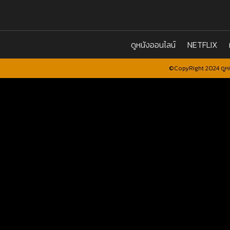
ดูหนังออนไลน์
NETFLIX
©CopyRight 2024 ดูหน