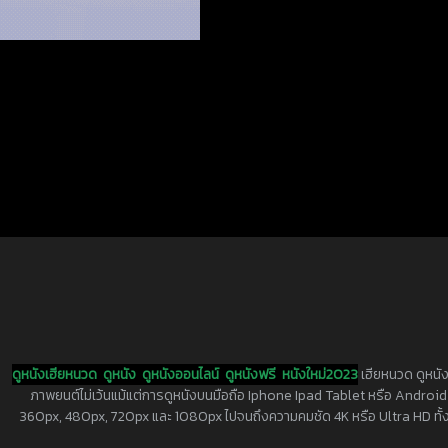
ดูหนังเฮียหนวด
ดูหนัง
ดูหนังออนไลน์
ดูหนังฟรี
หนังใหม่2023
เฮียหนวด ดูหนัง
ภาพยนต์ไม่เว้นแม้แต่การดูหนังบนมือถือ Iphone Ipad Tablet หรือ Android ทุกย
360px, 480px, 720px และ 1080px ไปจนถึงความคมชัด 4K หรือ Ultra HD ทั้งน