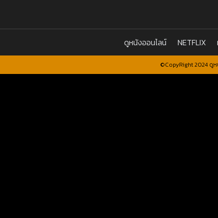
ดูหนังออนไลน์
NETFLIX
©CopyRight 2024 ดูหน