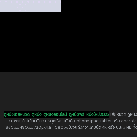
ดูหนังเฮียหนวด
ดูหนัง
ดูหนังออนไลน์
ดูหนังฟรี
หนังใหม่2023
เฮียหนวด ดูหนัง
ภาพยนต์ไม่เว้นแม้แต่การดูหนังบนมือถือ Iphone Ipad Tablet หรือ Android ทุกย
360px, 480px, 720px และ 1080px ไปจนถึงความคมชัด 4K หรือ Ultra HD ทั้งน