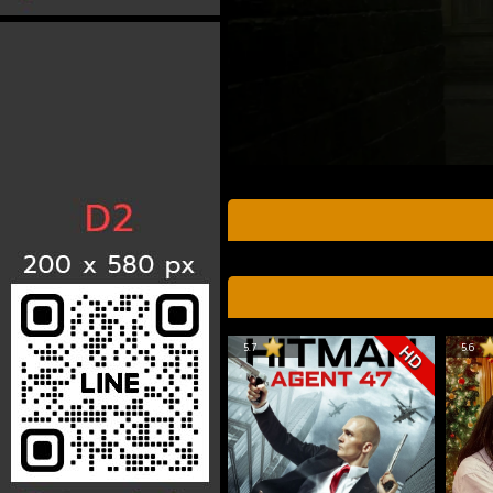
5.7
5.6
HD