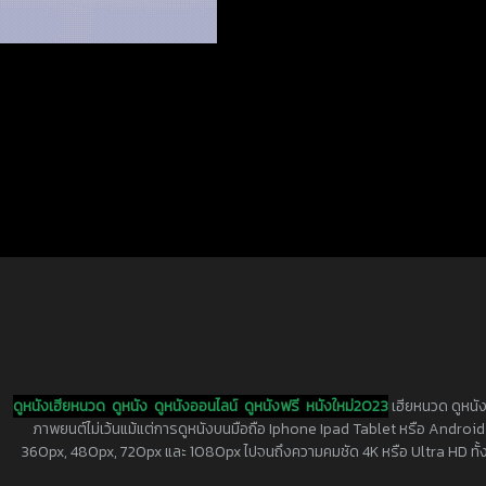
ดูหนังเฮียหนวด
ดูหนัง
ดูหนังออนไลน์
ดูหนังฟรี
หนังใหม่2023
เฮียหนวด ดูหนัง
ภาพยนต์ไม่เว้นแม้แต่การดูหนังบนมือถือ Iphone Ipad Tablet หรือ Android ทุกย
360px, 480px, 720px และ 1080px ไปจนถึงความคมชัด 4K หรือ Ultra HD ทั้งน