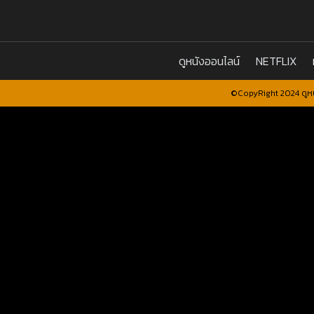
ดูหนังออนไลน์
NETFLIX
©CopyRight 2024 ดูหน