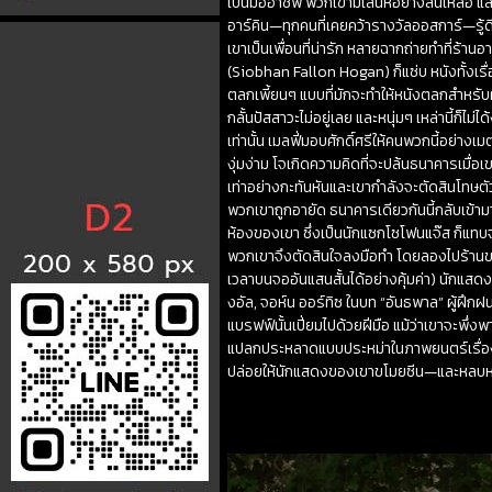
เป็นมืออาชีพ พวกเขามีเสน่ห์อย่างล้นเหลือ 
อาร์คิน—ทุกคนที่เคยคว้ารางวัลออสการ์—รู้
เขาเป็นเพื่อนที่น่ารัก หลายฉากถ่ายทำที่ร้
(Siobhan Fallon Hogan) ก็แซ่บ หนังทั้งเรื่อ
ตลกเพี้ยนๆ แบบที่มักจะทำให้หนังตลกสำหรับผู
กลั้นปัสสาวะไม่อยู่เลย และหนุ่มๆ เหล่านี้ก็ไม
เท่านั้น เมลฟี่มอบศักดิ์ศรีให้คนพวกนี้อย่
งุ่มง่าม โจเกิดความคิดที่จะปล้นธนาคารเมื่อเ
เท่าอย่างกะทันหันและเขากำลังจะตัดสินโทษตั
พวกเขาถูกอายัด ธนาคารเดียวกันนี้กลับเข้ามา
ห้องของเขา ซึ่งเป็นนักแซกโซโฟนแจ๊ส ก็แทบ
พวกเขาจึงตัดสินใจลงมือทำ โดยลองไปร้านขาย
เวลาบนจออันแสนสั้นได้อย่างคุ้มค่า) นักแสดง
งอัล, จอห์น ออร์ทิซ ในบท “อันธพาล” ผู้ฝึก
แบรฟฟ์นั้นเปี่ยมไปด้วยฝีมือ แม้ว่าเขาจะพึ่
แปลกประหลาดแบบประหม่าในภาพยนตร์เรื่องแร
ปล่อยให้นักแสดงของเขาขโมยซีน—และหลบหน