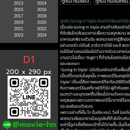
ดูหนัง หนังฝรั่ง
ดูหนัง หนังแอคชั่น
2013
2014
2015
2016
2017
2018
ดูหนัง Going in Style สามเก๋าปล้นเขย่าเมือ
2019
2020
เรื่องย่อ:Going in Style สามเก๋าปล้นเขย่าเ
2021
2022
ที่ตัดสินใจปล้นธนาคารเพื่อความสนุกสนาน พวก
2023
2024
อาหารนกพิราบตัวเดิม พวกเขาอยากรู้สึกอ่อนเย
อย่างจอร์จ เบิร์นส์, อาร์ต คาร์นีย์ และลี ส
คมได้อย่างแนบเนียนไม่ต่างจากช่วงเวลาแห่งค
งานฉาวโฉ่เรื่อง “Gigli”) ก็ดำเนินไปอย่างไม่
ของพวกเขา
“Going in Style” ฉบับรีเมคยังเล่าถึงเพื่อน
เรื่องที่โดดเด่นในยุคนั้น ภาพยนตร์รีเมคยุคปั
Style” เรื่องนี้คือภาพยนตร์ที่สะท้อนวิถีชีว
กับภาพยนตร์รีเมคที่ขายได้ทั่วไป ผู้กำกับแซ
แนวกว่า และมุกตลกก็เปลี่ยนไปตามจังหวะดนต
เหตุสมผล เพราะบทภาพยนตร์นี้มาจากธีโอดอร
ประสงค์ของตัวละคร
เพราะอย่างที่เห็น โจ (ไมเคิล เคน), วิลลี่ (ม
พวกเขาปล้นธนาคารในบรูคลินที่กำลังโกงกิ
เหล่านี้ดูน่าเชื่อถือและเข้าถึงได้ง่ายขึ้น นั่