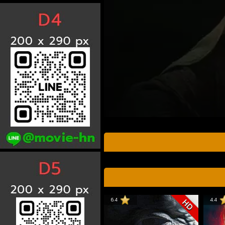
6.4
4.4
HD