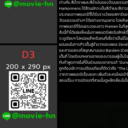
ต่างกัน สีน้ำตาลและสีน้ำเงินของวัฒนธรรมทะ
Harkonnens ไร้สีจนมักจะเป็นสีดำและสีขาวอย่
ประกอบภาพยนตร์ที่ได้รับรางวัลออสการ์ของ
วัฒนธรรมต่างๆ ได้อย่างชาญฉลาด โดยค้นหาเ
ภาพยนตร์ที่ร้อนแรงของชาว Fremen ในที่สุด 
สิ่งนี้ทำได้แย่แค่ไหนในภาพยนตร์ฟอร์มยักษ
จะดูเรียบๆ ไปหน่อยสำหรับคนที่เชื่อว่าเป็นนี
แน่นอนในการก้าวขึ้นสู่อำนาจของพอล Zenday
และการแสดงที่สนุกสนานของ Bardem ช่วยเพิ่ม
เต็มที่ โดยรับบทหลานชายของบารอนผู้เป็นโร
กับคำพูดภายในที่ปั่นป่วนของชาลาเมต์ “Dune
ถูกต้องนัก การเปรียบเทียบที่ดีกว่าคือ “The 
จากภาพยนตร์เรื่องแรก เพิ่มตัวละครใหม่เข้า
สองเรื่อง การเปิดบทที่สามนั้นดูหลีกเลี่ยง