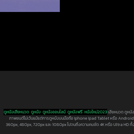
ดูหนังเฮียหนวด
ดูหนัง
ดูหนังออนไลน์
ดูหนังฟรี
หนังใหม่2023
เฮียหนวด ดูหนัง
ภาพยนต์ไม่เว้นแม้แต่การดูหนังบนมือถือ Iphone Ipad Tablet หรือ Android ทุกย
360px, 480px, 720px และ 1080px ไปจนถึงความคมชัด 4K หรือ Ultra HD ทั้งน