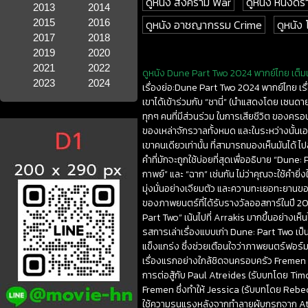
ดูหนัง สงคราม War
ดูหนัง หนังดร
2013
2014
2015
2016
ดูหนัง อาชญากรรม Crime
ดูหนัง
2017
2018
2019
2020
2021
2022
ดูหนัง Dune Part Two 2024 พากย์ไทย เต็มเ
2023
2024
เรื่องย่อ:Dune Part Two 2024 พากย์ไทย เรื
เขาได้เข้าร่วมกับ “ชานี่” (นำแสดงโดย เซนด
ทุกๆ คนที่มีส่วนร่วม ในการเสียชีวิต ของ
ของเหล่าจักรวาลทั้งหมด และในระหว่างนั้นเอง
เขาคนเดียวเท่านั้น ที่สามารถมองเห็นมันได้ ไ
คำที่มักจะถูกใช้บ่อยที่สุดเพื่ออธิบาย “Du
กาพย์” และ “ฉาก” เช่นกัน ไม่ว่าคุณจะใช้คำยิ
มุ่งมั่นอย่างเจียมตัว และความทะเยอทะยานขอ
ของภาพยนตร์ที่ได้รับรางวัลออสการ์ในปี 2021 น
Part Two” เน้นไปที่ Arrakis มากขึ้นอย่างเห
รสการเล่าเรื่องแบบเก่า Dune: Part Two เป็น
แข็งแกร่ง ซึ่งช่วยเตือนใจว่าภาพยนตร์ฟอร์
เรื่องแรกอย่างใกล้ชิดจนครอบครัว Fremen
การต่อสู้กับ Paul Atreides (รับบทโดย Ti
Fremen ซึ่งทำให้ Jessica (รับบทโดย Rebec
ใช้ความรุนแรงหลังจากทำลายผู้บุกรุกจาก A