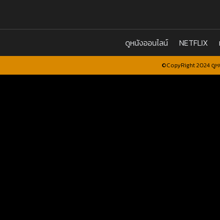
ดูหนังออนไลน์
NETFLIX
©CopyRight 2024 ดูหน