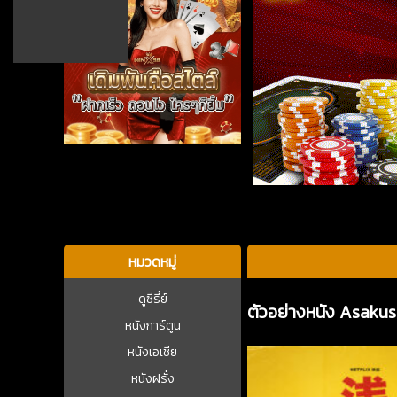
บาคาร่า
หมวดหมู่
ดูซีรี่ย์
ตัวอย่างหนัง Asakus
หนังการ์ตูน
หนังเอเชีย
หนังฝรั่ง