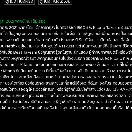
ดูหนัง หนังฝรั่ง
ดูหนัง หนังเอเชีย
สะ 2021 พากย์ไทย เต็มเรื่อง
ซากุสะ 2021 พากย์ไทย เด็กอาซากุสะ ในทศวรรษที่ 1960 และ Kitano Takeshi รุ่นเยา
ีที่ได้เป็นลูกบุญธรรมของนักแสดงชื่อดังในญี่ปุ่น ทาเคชิถูกสอนให้ฝึกฝนการเป็นเอน
ขาควรจะอาศัยอยู่บุคคล ในขณะเดียวกัน โรงละครก็เริ่มได้รับความนิยมน้อยลงเมื่อผู้
ชมบน Netflix อยู่ใช่ไหม? เราช่วยคุณได้ Asakusa Kid เป็นภาพยนตร์ที่สร้างจากชีว
รู้จักในชื่อ Beat Takeshi ซึ่งคุณอาจรู้จักในฐานะนักแสดง ผู้กำกับภาพยนตร์ หรือพิ
ที่สร้างจากเหตุการณ์จริงจะพาคุณย้อนกลับไปช่วงปีแรกๆ ของอาชีพของ Kitano ที่ 
ลื้องผ้า แม้ว่า Kitano จะเริ่มต้นด้วยทักษะการแสดงตลกเพียงเล็กน้อย แต่เขาก็ได้ฝึก
itano ก็หยิบเทคนิคต่างๆ ที่เกี่ยวข้องกับวงการบันเทิงอย่างรวดเร็ว เช่น การเต้น
ียงของคิตาโนะ และสะท้อนถึงความยากลำบากบางประการของอุตสาหกรรม ในแง่ของการใ
แก่” ของโตเกียว ซึ่งค่อนข้างหยาบคายและทื่อ แต่มีจังหวะที่ดีและ องค์ประกอบของอา
ินใจที่จะลองดู ให้ระวังวลีที่สบถ (หรือที่รู้จักกันในชื่อคำสาปแช่ง) เช่น ばかやろ本
้างบ่อย แม้กระทั่งทุกวันนี้ แม้ว่าจะเป็นภาพยนตร์เกี่ยวกับอาชีพของนักแสดงตลก แต่ก็ม
ี้น่าประทับใจและมีนักแสดงชาวญี่ปุ่นชื่อดังหลายคน ซึ่งคุณอาจจำได้บางส่วน ภ
้เห็นภาพโตเกียวย้อนยุคที่สมจริง ไม่ว่าคุณจะคุ้นเคยกับนักแสดงตลกคนนี้หรือไม่ก็ตาม