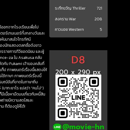
ระทึกขวัญ Thriller
721
สงคราม War
208
ว์ออกจากโรงเรียนเพื่อไป
คาวบอย Western
5
เตอร์เทนเนอร์ทั้งกลางวันและ
คนหันมาสนใจโทรทัศน์
ิตของนักแสดงตลกชื่อดังชาว
ธีกรรายการทีวียอดนิยม และผู้
France-za ใน Asakusa คลับ
หัดกับ Fukami เจ้าของคลับที่
แท็ป ภาพยนตร์เรื่องนี้แสดงให้
ช้ภาษา ภาพยนตร์เรื่องนี้
รมณ์ขันที่ขาดในภาษาถิ่น
 (บากะยาโร แปลว่า “คนโง่”)
ีเนื้อหามืดมนเกี่ยวกับหนี้สิน
าพถ่ายมีความสดใสและ
 ก็ต้องดูให้ได้!