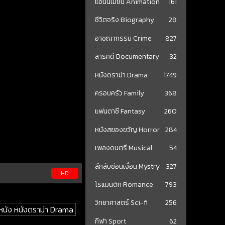
แอนนิเมชั่น Animation
161
ชีวิตจริง Biography
28
อาชญากรรม Crime
827
สารคดี Documentary
32
หนังดราม่า Drama
1749
ครอบครัว Family
368
แฟนตาซี Fantasy
260
หนังสยองขวัญ Horror
284
เพลงดนตรี Musical
54
ลึกลับซ่อนเงื่อน Mystry
327
HD
โรแมนติก Romance
793
วิทยาศาสตร์ Sci-fi
256
ูหนัง หนังดราม่า Drama
กีฬา Sport
62