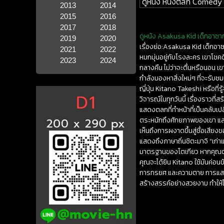
ดูหนัง หนังตลก Comedy
2013
2014
2015
2016
2017
2018
ดูหนัง Asakusa Kid เด็กอาซากุ
2019
2020
เรื่องย่อ:Asakusa Kid เด็กอา
2021
2022
หมกมุ่นอยู่กับโรงละคร เขาโชคด
2023
2024
กลางคืน ไม่ว่าจะตื่นหรือนอน เ
กำลังมองหาสิ่งใหม่ๆ ที่จะรับ
ญี่ปุ่น Kitano Takeshi หรือที่
วิจารณ์ในทุกวันนี้ เรื่องราว
แสดงตลกที่ทำหน้าที่เป็นคลับเป
ตระหนักถึงศักยภาพของเขา และ K
เห็นถึงการผงาดขึ้นสู่ชื่อเส
แสดงถึงภาษาถิ่นชิตะมาจิ “เก่า
มาตรฐานของโตเกียว หากคุณตัดส
คุณจะได้ยิน Kitano ใช้มันค่อนข
การทรยศ และความตาย การแสดงน
สร้างสรรค์อย่างสวยงาม ทำให้ได