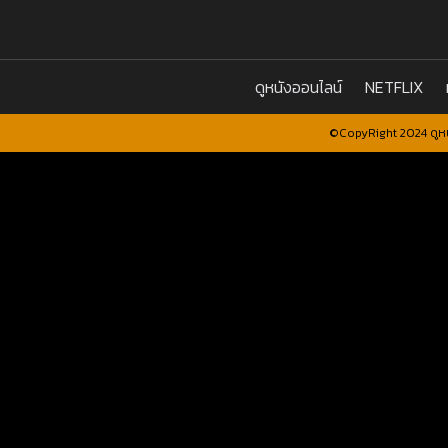
ดูหนังออนไลน์
NETFLIX
©CopyRight 2024 ดูหน