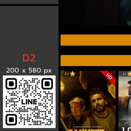
6.2
5.1
HD