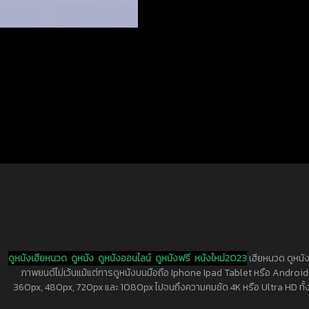
ดูหนังเฮียหนวด
ดูหนัง
ดูหนังออนไลน์
ดูหนังฟรี
หนังใหม่2023
เฮียหนวด ดูหนัง
ภาพยนต์ไม่เว้นแม้แต่การดูหนังบนมือถือ Iphone Ipad Tablet หรือ Android ทุกย
360px, 480px, 720px และ 1080px ไปจนถึงความคมชัด 4K หรือ Ultra HD ทั้งน