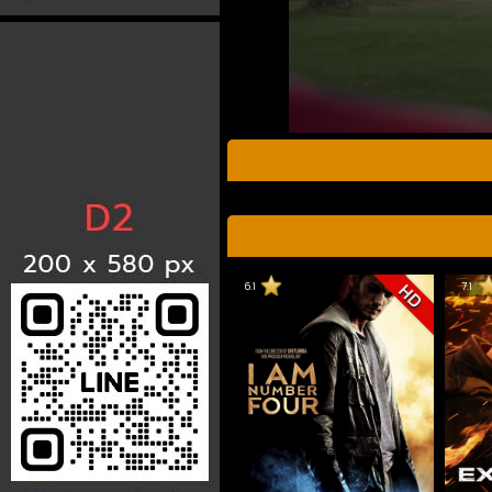
6.1
7.1
HD