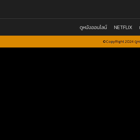
ดูหนังออนไลน์
NETFLIX
©CopyRight 2024 ดูหน