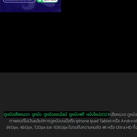
ดูหนังเฮียหนวด
ดูหนัง
ดูหนังออนไลน์
ดูหนังฟรี
หนังใหม่2023
เฮียหนวด ดูหนัง
ภาพยนต์ไม่เว้นแม้แต่การดูหนังบนมือถือ Iphone Ipad Tablet หรือ Android ทุกย
360px, 480px, 720px และ 1080px ไปจนถึงความคมชัด 4K หรือ Ultra HD ทั้งน