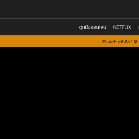
ดูหนังออนไลน์
NETFLIX
©CopyRight 2024 ดูหน