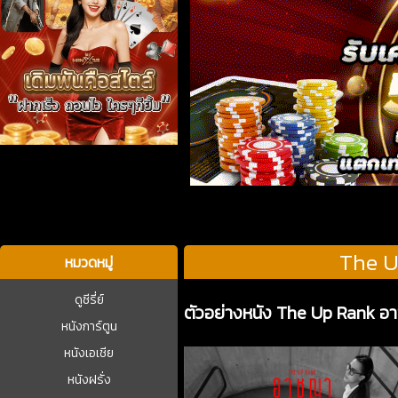
บาคาร่า
The U
หมวดหมู่
ดูซีรี่ย์
ตัวอย่างหนัง The Up Rank อ
หนังการ์ตูน
หนังเอเชีย
หนังฝรั่ง