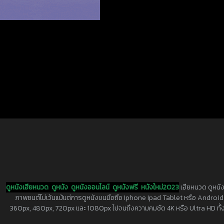
ดูหนังเฮียหนวด
ดูหนัง
ดูหนังออนไลน์
ดูหนังฟรี
หนังใหม่2023
เฮียหนวด ดูหนัง
ภาพยนต์ไม่เว้นแม้แต่การดูหนังบนมือถือ Iphone Ipad Tablet หรือ Android ทุกย
360px, 480px, 720px และ 1080px ไปจนถึงความคมชัด 4K หรือ Ultra HD ทั้งน