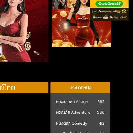
ย์ไทย
ประเภทหนัง
หนังแอคชั่น Action
963
ผจญภัย Adventure
586
หนังตลก Comedy
413