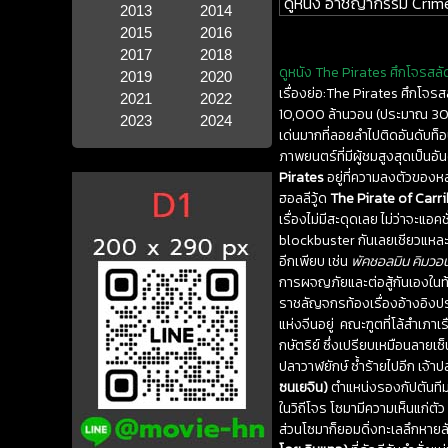
ดูหนัง อาชญากรรม Crim
2013
2014
2015
2016
2017
2018
ดูหนัง The Pirates ศึกโจรสลั
2019
2020
เรื่องย่อ:The Pirates ศึกโจร
2021
2022
10,000 ล้านวอน (ประมาณ 300 
2023
2024
เด่นมากที่ลอยลำไปติดอันดับท
ภาพยนตร์ที่มีผู้ชมสูงสุดเป็นอ
Pirates
อยู่ที่ความลงตัวของห
ฮอลลีวู้ด
The Pirate of Carr
เรื่องไม่มีสะดุดเลย ไม่ว่าจะแ
blockbuster กันเลยเชียวแหล
อีกเพียบ เช่น
พัคชอลมิน คิมวอน
การผจญภัยและต่อสู้กันเองในท
ราชลัญจกรท้องเรื่องอ้างอิงปร
แห่งจีนอยู่ คณะฑูตที่โล้สำเ
กษัตริย์ ซึ่งเปรียบเหมือนลายเ
ปลาวาฬยักษ์ ซ้ำร้ายไปอีก เจ
ซนเยจิน)
ตำแหน่งรองกัปตันทีม 
ในวิถีโจร โซมามีความเห็นแก่ต
ส่วนโซมาก็ยอมดิ่งทะเลลึกหายล