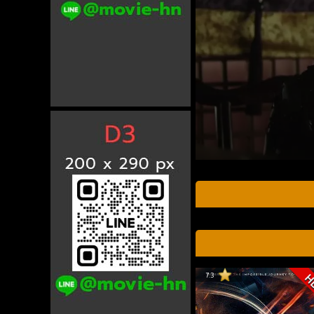
7.3
H