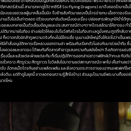
แม่ทัพอีซองคเย (ภายหลังเป็นปฐมกษัตริย์แห่งราชวงศ์โชซอน-พระเจ้าแทโจ) ให้ถอยทัพท
วัติศาสตร์ส่วนนี้ สามารถหาดูได้จากซีรีส์ Six Flying Dragons) เขาจึงถอดใจมาเป็นโจ
น้องของยอวอลผู้เมาคลื่นเป็นนิจ จึงย้ายสังกัดมาลองเป็นโจรป่าแทน เมื่อซาจองรับเข
งานเจ๊งไม่เป็นท่าตลอด (ตัวชงบทฮาอันดับหนึ่งของเรื่อง ปล่อยสารพัดมุกให้ขำได้ทุก
ราะชอลบงกลายเป็นตัวเชื่อมข้อมูลและประสบการณ์ต่างๆจากโจรสลัดมาให้ซาจอง ทำให้ซ
บัติมากมายในท้อง ช่างล่อใจให้ลองไปโชว์สกิลโจรในท้องทะเลดูมั่งคณะฑูตที่กลับ
หวาดกลัวมิกล้าทูลความจริงที่คงไม่มีใครเชื่อ ขุนนางมักใหญ่จึงให้ปดไปว่าเป็นเ
ให้มีคำสั่งอนุมัติทหารเรือหลวงออกตามล่า พร้อมกับเรียกตัวโมฮงกับมาช่วยนำทีม ซึ่
งยอวอลและซาจอง ได้พบกันที่ตลาดค้าอาวุธสงครามทันสมัยใหม่ๆ จึงเกิดการแย่งชิง
รื่องนี้และแล้วแต่ละฝ่ายแต่ละทีม ก็เริ่มปฏิบัติการออกล่าปลาวาฬยักษ์เจ้าทะเล กัป
ิตรชั่วคราว ศัตรูร่วม ศัตรูถาวร ไขว้สลับไปมาตามแต่สถานการณ์จะพาไป เห็นท่าเลยว่า
ลัดรับ งัดกลเม็ดโจรกันอย่างเพลิดเพลิน และยังความตระการตาของฉากเอฟเฟคท์ให
นอลังดีนะ แต่ถ้าดูในยุคนี้ อาจลดทอนความรู้สึกไปบ้าง) ส่วนมุมโรมานซ์พระนางก็ขอปล่
กขนาดไหน