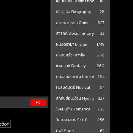
แอนนิเมชั่น Animation
161
ชีวิตจริง Biography
28
อาชญากรรม Crime
827
สารคดี Documentary
32
หนังดราม่า Drama
1749
ครอบครัว Family
368
แฟนตาซี Fantasy
260
หนังสยองขวัญ Horror
284
เพลงดนตรี Musical
54
ลึกลับซ่อนเงื่อน Mystry
327
HD
โรแมนติก Romance
793
วิทยาศาสตร์ Sci-fi
256
ction
กีฬา Sport
62