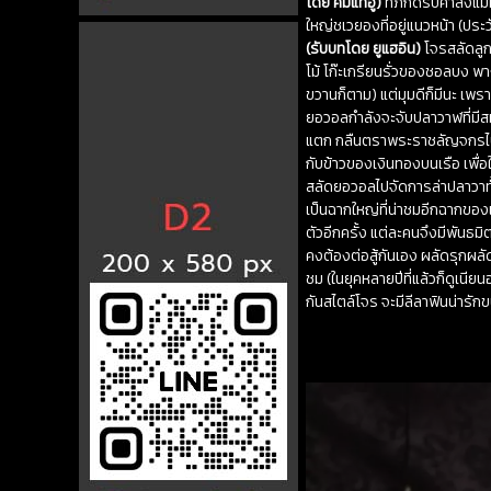
โดย คิมแทอู)
ที่ภักดีรับคำสั่ง
ใหญ่ชเวยองที่อยู่แนวหน้า (ประ
(รับบทโดย ยูแฮอิน)
โจรสลัดลูก
โม้ โก๊ะเกรียนรั่วของชอลบง พา
ขวานก็ตาม) แต่มุมดีก็มีนะ เพ
ยอวอลกำลังจะจับปลาวาฬที่มีสม
แตก กลืนตราพระราชลัญจกรไป ก็
กับข้าวของเงินทองบนเรือ เพื่อ
สลัดยอวอลไปจัดการล่าปลาวาทั้
เป็นฉากใหญ่ที่น่าชมอีกฉากของเ
ตัวอีกครั้ง แต่ละคนจึงมีพันธม
คงต้องต่อสู้กันเอง ผลัดรุกผ
ชม (ในยุคหลายปีที่แล้วก็ดูเนีย
กันสไตล์โจร จะมีลีลาฟินน่ารั