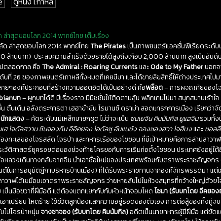
e
ดูหนัง เกาหลี
ด ล่าสุดขอบโลก 2014 พากย์ไทย เต็มเรื่อง
สลัด ล่าสุดขอบโลก 2014 พากย์ไทย
The Pirates
เป็นภาพยนตร์แอคชั่นพีเรียดระดับบ
ล้านบาท) ประสบความสำเร็จด้วยรายได้สูงถึงเกือบ 2,000 ล้านบาท สูงเป็นอันดับ 
็อปตลอดกาล คือ
The Admiral : Roaring Currents
และ
Ode to My Father
นอกจา
ันดับที่ 26 ของภาพยนตร์เกาหลีทั้งหมดที่เคยมีมา และได้ขายลิขสิทธิ์ให้ต่างประเท
ลายๆองค์ประกอบที่สร้างความฮอตฮิตได้เป็นอย่างดี คือ
พล็อต
– การผจญภัยของโจรส
ibian
บท
– ผูกบทได้ดี มีเรื่องราว มีมิชชั่นให้ติดตามลุ้น พลิกเกมไปมา สนุกสนานเ
อคชั่น ตื่นเต้น อลังตระการตา เฮฮาขำขัน โรมานซ์ ดราม่า สอดแทรกการเมือง เรียกว่
ะ
นักแสดง
– คัดระดับแม่เหล็กมายกชุด ไม่ว่าจะเป็น
ซนเยจิน คิมนัมกิล ยูแฮจิน
รวมทั้ง
เฮ โจดัลฮวาน ชินจองกึน อีอีคยอง โอดัลซู อันแนซัง จองซองฮวา โจฮีบง
และ
ซอลลี่
้องทะเลของโจรสลัด โจรป่า และทหารเรือของโชซอน ที่มีเป้าหมายคือการล่าปลาวาฬ
ะวัติศาสตร์ยุครอยต่อของช่วงท้ายโครยอกับการเริ่มก่อตั้งโชซอน ประเทศยังอยู่ใ
ภาเรือหลวงเดินทางกลับจากจีน นำเอาชื่อใหม่ของประเทศพร้อมกับตราพระราชลัญจก
ซ็นต์ในการอนุมัติฎีกาบริหารบ้านเมือง) ที่ได้รับพระราชทานจากองค์จักรพรรดิมา แต่
้าปลาวาฬได้เขมือบเอาตราพระราชลัญจกร ว่ายหายลับไปในห้วงสมุทรที่กว้างใหญ่ด้ว
เป็นมือขวาที่ฝีมือดี แต่ต้องแตกแยกกับกับหัวหน้าจอมโหด
โซมา (รับบทโดย อีคยอง
ัว เอาเปรียบ โหดร้าย ใช้ชีวิตลูกน้องแลกความอยู่รอดของตัวเอง การต่อสู้ของทั้งค
ับไปโจรป่าหนุ่ม
จางซาจอง (รับบทโดย คิมนัมกิล)
อดีตเป็นนายทหารผู้มีฝีมือ แต่ขัดแ