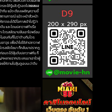
ิ้งทหาร เพื่อหวังกำจัดแม่ทัพ
รซะให้รู้แล้วรู้รอดไป
ชอลบง
้าทีม แม้จะต้องเผชิญความขี้
สถานการณ์ แม้จะหน้าสิ่วหน้า
าจองได้มีโอกาสเข้าไปรู้ว่า
จากจีน และโดนปลาวาฬทำเรือ
พราะโจรสลัดมาปล้นเอาไปพร้อม
งโมฮงกับก็ไปว่าจ้างทีมโจร
อาวุธ เพื่อนำไปใช้ล่าปลาวาฬ
ตันโจรสลัดโซมา ก็กลับมาปรากฎ
ก่อนจะได้ลุ้นจับปลาวาฬกัน ก็
ญ่ๆหลายฉากประเคนมาเอาใจผู้
อยให้ตามไปลุ้นดูเองนะว่าจีบ