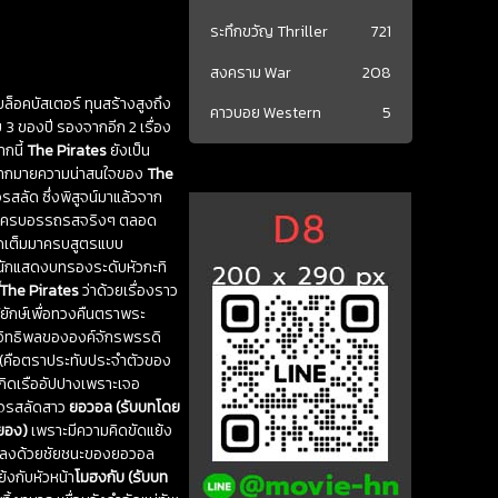
ระทึกขวัญ Thriller
721
สงคราม War
208
ล็อคบัสเตอร์ ทุนสร้างสูงถึง
คาวบอย Western
5
3 ของปี รองจากอีก 2 เรื่อง
กนี้
The Pirates
ยังเป็น
ศไปมากมายความน่าสนใจของ
The
ลัด ซึ่งพิสูจน์มาแล้วจาก
ร้าใจ ครบอรรถรสจริงๆ ตลอด
าจัดเต็มมาครบสูตรแบบ
นักแสดงบทรองระดับหัวกะทิ
The Pirates
ว่าด้วยเรื่องราว
ยักษ์เพื่อทวงคืนตราพระ
ต้อิทธิพลขององค์จักรพรรดิ
ร (คือตราประทับประจำตัวของ
เกิดเรืออัปปางเพราะเจอ
ยโจรสลัดสาว
ยอวอล (รับบทโดย
ยอง)
เพราะมีความคิดขัดแย้ง
ู่จบลงด้วยชัยชนะของยอวอล
ย้งกับหัวหน้า
โมฮงกับ (รับบท