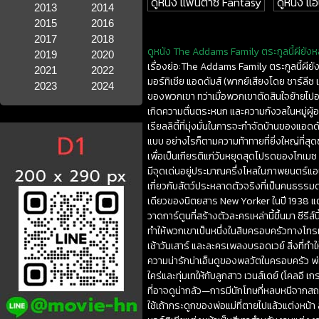
ดูหนัง แฟนตาซี Fantasy
ดูหนัง แ
2013
2014
2015
2016
2017
2018
ดูหนัง The Addams Family ตระกูลนี้ผียังหล
2019
2020
เรื่องย่อ:The Addams Family ตระกูลนี้ผีย
2021
2022
มอร์ทิเชีย แอดดัมส์ (พากย์เสียงโดย ชาร์ลี
2023
2024
ของพวกเขา ทว่าเมื่อพวกเขาตัดสินใจย้ายไปอยู
เกิดความตื่นตระหนก และความกังวลในหมู่ผู้อยู
เรียลลิตี้ที่มุ่งมั่นในการจะกำจัดบ้านของ
แบบ อย่างไรก็ตามความท้าทายที่ยิ่งใหญ่ที่ส
เพื่อเป็นเกียรติแก่วันหยุดสุดโปรดของโกเมซ
มีจุดเด่นอยู่ประมาณครึ่งโหลในภาพยนตร์แอนิเม
เกี่ยวกับสัตว์ประหลาดตัวจริงที่เป็นคนธรรม
เดียวของนิตยสาร New Yorker ในปี 1938 แต่ตัว
วาดการ์ตูนที่สร้างตัวละครเหล่านี้ขึ้นมา ซ
ทำให้พวกเขาเป็นหนึ่งในสิบครอบครัวทางโทรท
เช้าวันเสาร์ และละครเพลงบรอดเวย์ สิ่งที่
ความน่ารักน่าเอ็นดูของพลวัตในครอบครัว พ่อ
ใคร่และทุ่มเทให้กับลูกสาว เวนส์เดย์ (โคลอี 
ที่อาจดูน่ากลัว—การมีนักโทษที่หลบหนีจากสถ
ใช้เถ้ากระดูกของพ่อแม่ที่ตายไปแล้วแต่งหน้า ส