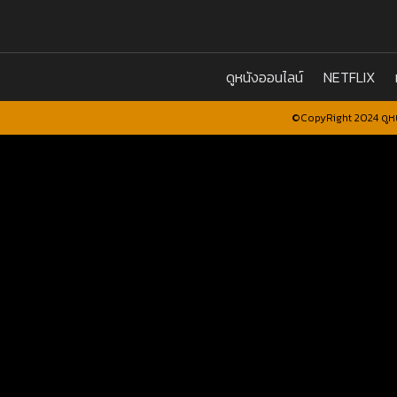
ดูหนังออนไลน์
NETFLIX
©CopyRight 2024 ดูหน