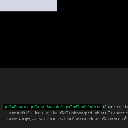
ดูหนังเฮียหนวด
ดูหนัง
ดูหนังออนไลน์
ดูหนังฟรี
หนังใหม่2023
เฮียหนวด ดูหนัง
ภาพยนต์ไม่เว้นแม้แต่การดูหนังบนมือถือ Iphone Ipad Tablet หรือ Android ทุกย
360px, 480px, 720px และ 1080px ไปจนถึงความคมชัด 4K หรือ Ultra HD ทั้งน