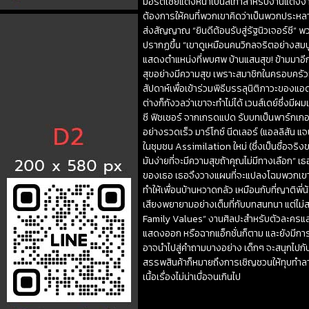
มอร์ติเซียแต่งหน้าเป็นสีเทาสำหรับงานแต่งง
ต้องการให้คนที่พวกเขาคิดว่าเป็นพวกประหลาด
ส่งสัญญาณ “ยินดีต้อนรับสู่รัฐนิวเจอร์ซี” พว
ปรากฏขึ้น “เขาดูเหมือนคนวิกลจริตอย่างสมบู
แสดงตำแหน่งที่พบศพ บ้านแสนสุข! ข้ามมาอีก 
สุขอย่างมีความสุข เพราะสมาชิกในครอบครัวแ
สัปดาห์เพื่อเข้าร่วมพิธีบรรลุนิติภาวะของแอ
ต่างก็กังวลว่าเขาจะทำไม่ได้ เวนส์เดย์ซึ่งม
ซี ฟิชเชอร์ จากเกรดแปด รับบทเป็นพาร์กเกอร์) 
อย่างรวดเร็ว มาร์โกซ์ นีดเลอร์ (แอลลิสัน แ
ในชุมชน Assimilation ใหม่ (ซึ่งเป็นชื่อจริ
มันง่ายที่จะมีความสุขถ้าคุณไม่มีทางเลือ
ของเธอ เธอจึงวางแผนที่จะแปลงโฉมพวกเขา ไ
ทำให้เพื่อนบ้านหวาดกลัว เหมือนกับที่ญาติ
เสียงพยายามอย่างเต็มที่กับบทสนทนา แต่ไ
Family Values” งานศิลปะสำหรับตัวละครและฉา
แสดงออก หรือฉากแอ็กชั่นก็ตาม และยังมีการแ
อาจนำไปสู่คำถามบางอย่าง เด็กๆ จะสนุกไปกับ
สรรพสินค้าก็หมายถึงการเชิญชวนให้ทุบทำลา
เนื้อเรื่องไม่น่าเบื่อจนเกินไป