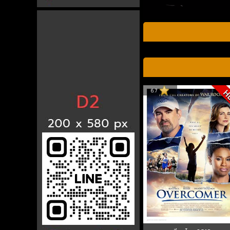
6.7
H