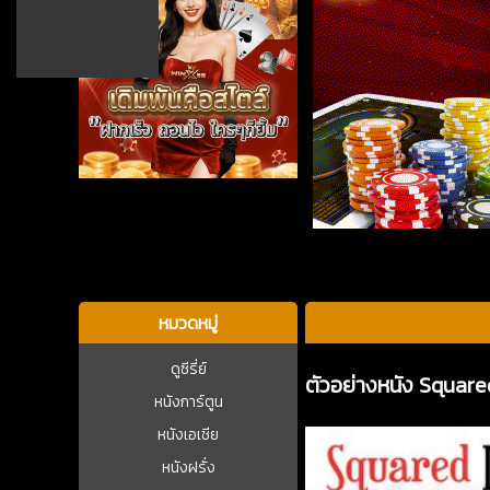
บาคาร่า
หมวดหมู่
ดูซีรี่ย์
ตัวอย่างหนัง Square
หนังการ์ตูน
หนังเอเชีย
หนังฝรั่ง