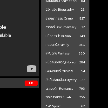
แอนนิเมชั่น Animation
161
ชีวิตจริง Biography
28
อาชญากรรม Crime
827
สารคดี Documentary
32
หนังดราม่า Drama
1749
ครอบครัว Family
368
แฟนตาซี Fantasy
260
หนังสยองขวัญ Horror
284
เพลงดนตรี Musical
54
ลึกลับซ่อนเงื่อน Mystry
327
HD
โรแมนติก Romance
793
วิทยาศาสตร์ Sci-fi
256
กีฬา Sport
62