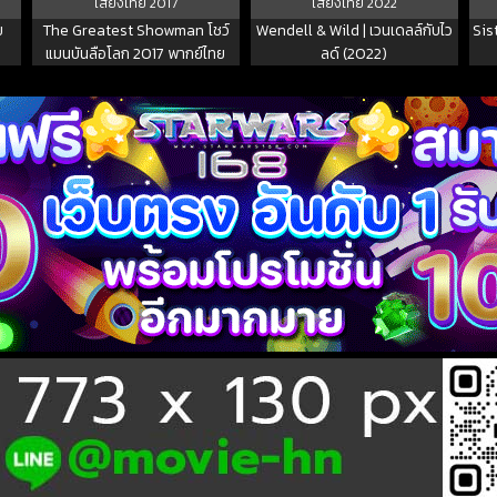
เสียงไทย
2017
เสียงไทย
2022
ย
The Greatest Showman โชว์
Wendell & Wild | เวนเดลล์กับไว
Sis
แมนบันลือโลก 2017 พากย์ไทย
ลด์ (2022)