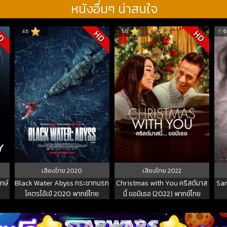
หนังอื่นๆ น่าสนใจ
4.6
5.6
6
D
HD
HD
เสียงไทย
2020
เสียงไทย
2022
กษ์
Black Water Abyss กระชากนรก
Christmas with You คริสต์มาส
Sam
โคตรไอ้เข้ 2020 พากย์ไทย
นี้ ขอมีเธอ (2022) พากย์ไทย