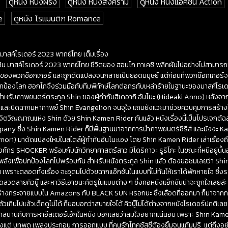
ดูหนัง หนังฝรั่ง
ดูหนัง หนังสงคราม
ดูหนัง หนังแอคชั่น Action
e
ดูหนัง โรแมนติก Romance
มาสค์ไรเดอร์ 2023 พากย์ไทย เต็มเรื่อง
ชิน มาสค์ไรเดอร์ 2023 พากย์ไทย ชีวิตของ ฮอนโก ทาเคชิ พลิกผันไปอย่างไม่สามารถห
องพวกช๊อกเกอร์ และถูกดัดแปลงจนกลายเป็นยอดมนุษย์ แต่ก่อนที่พวกช๊อกเกอร์จะ
กป้องโลก ฮอกโกจึงร่วมมือกับทีมพิทักษ์โลกต่อกรกับเหล่าร้ายในฐานะของมาสค์ไรเด
ล้ว สำหรับภาพยนตร์ตระกูล Shin ของผู้กำกับฮิเดอากิ อันโนะ (Hideaki Anno) หล
a และปิดฉากมหากาพย์ Shin Evangelion จนจุใจ แถมยังแวะมาช่วยควบคุมการสร้า
นจิตวิญญาณแห่ง Shin ด้วย Shin Kamen Rider กันแล้ว หนังเรื่องนี้เป็นโปรเจกต์
ny ซึ่ง Shin Kamen Rider ก็มีพื้นฐานมาจากการนำภาพยนตร์ซีรีส์ และมังงะ 
omori) มาดัดแปลงใหม่ในสไตล์ผู้กำกับอันโนะเอง โดย Shin Kamen Rider เล่าเรื่องถ
กร SHOCKER พร้อมกับนักวิทยาศาสตร์สาว มิโดริคาวะ รูริโกะ ในขณะที่หนีอยู่นั้น
ใช้พลังเพื่อปกป้องโลกไปพร้อมกัน สำหรับหนังตระกูล Shin แล้ว ต้องขอชมเลยว่า Shi
องไหน เพราะตลอดทั้งเรื่อง จะอุดมไปด้วยฉากแอ็กชันในแบบที่ไม่ทันให้เราได้พักหายใจ ซึ
ลายคิวบู๊ และหาวิธีเอาชนะศัตรูในแบบต่าง ๆ ซึ่งคอหนังแอ็กชันน่าจะถูกใจเลยล่ะ
ด ร่างกระจายแบบใน Amazons กับ BLACK SUN หรอกนะ ซึ่งเลือดที่ออกมา ก็มาจาก
ลัวเกินไปแล้วเด็กดูไม่ได้ ก็ขอบอกว่าสบายใจได้ คิวบู๊ไม่ได้ต่างจากหนังไรเดอร์ปกติเล
สนุกสนานกับการหาอีสเตอร์เอ้กในหนัง บอกเลยว่าสมใจอยากแน่นอน เพราะ Shin Kame
้งแต่ บทพูด เพลงประกอบ การออกแบบ ที่คนรักโทคุซัสซึต้องยิ้มจนแก้มปริ แต่ถึงอย่าง