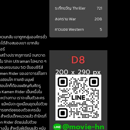
ระทึกขวัญ Thriller
721
สงคราม War
208
คาวบอย Western
5
วนกลับ เขาถูกกลุ่มองค์กรชั่ว
ได้ล้างสมองเขา เขากลับ
อร์
ังจากสร้างปรากฏการณ์ จนกวาด
งใน Shin Ultraman ไปหมาด ๆ
ฉลองครบรอบ 50 ปีของซีรีส์
Kamen Rider ของอาจารย์โชทา
ึงฮอนโก ทาเคชิ มนุษย์
ฮอนโกก็ต้องเผชิญกับศัตรู
n Kamen Rider เป็นหนึ่งใน
่งระหว่างทาง เราจะเห็นตัวละคร
 แม้หนังจะดูเหมือนอุดมไปด้วย
การชกต่อยของตัวละครนั่น
ย สำหรับเด็กหนวดแล้ว ถ้าใครที่
n Rider อัดแน่นไปด้วย
นั้น สำหรับผู้เขียนแล้ว หนัง