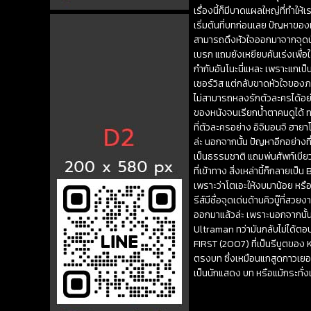
เรื่องนี้ก็มีบาดแผลใหญ่ที่ทำให
เริ่มต้นที่บทก่อนเลย ปัญหาของ
สามารถดึงหัวใจออกมาจากจุดนั้น
เบรก แถมยังเหยียบคันเร่งเพื่อใ
กำกับอันโนะนี่แหละ เพราะแกเป็
เซอร์วิส แต่กลับขาดหัวใจของ
ไม่สามารถหลงรักตัวละครได้อย่า
ของหนังจนเรียกน้ำตาคนดูได้ ทว
ที่ตัวละครอย่าง อิจิมอนจิ ฮาย
ล่ะ นอกจากนั้น ปัญหาอีกอย่างท
เป็นธรรมชาติ แถมพ่นศัพท์เบียว 
ที่เข้าทาง สิ่งเหล่านี้ก็กลายเป็
เพราะว่าโตเอะให้งบมาน้อย หรือ
รีส์มีชื่อจุดเด่นด้านคิวบู๊ที่ส
ออกมาแล้วล่ะ เพราะนอกจากนั้
Ultraman ทว่ามันกลับไม่ได้ตอ
FIRST (2007) ที่เป็นรีบูตขอ
ตรงบท ซึ่งเหมือนแกสูดกาวเยอะไ
เป็นนักแสดง บท หรือแม้กระทั่งแฟ