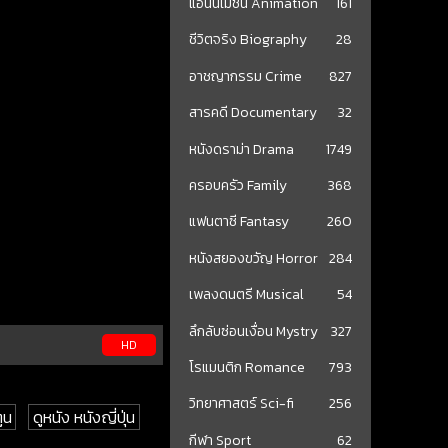
แอนนิเมชั่น Animation
161
ชีวิตจริง Biography
28
อาชญากรรม Crime
827
สารคดี Documentary
32
หนังดราม่า Drama
1749
ครอบครัว Family
368
แฟนตาซี Fantasy
260
หนังสยองขวัญ Horror
284
เพลงดนตรี Musical
54
ลึกลับซ่อนเงื่อน Mystry
327
HD
โรแมนติก Romance
793
วิทยาศาสตร์ Sci-fi
256
ูน
ดูหนัง หนังญี่ปุ่น
กีฬา Sport
62