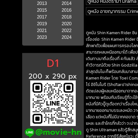
ดูหนัง หนังดราม่า Drama
2013
2014
2015
2016
ดูหนัง อาชญากรรม Crim
2017
2018
2019
2020
2021
2022
ดูหนัง Shin Kamen Rider ชิน 
2023
2024
เรื่องย่อ: Shin Kamen Rider 
ลักพาตัวเพื่อแผนการครองโลกข
สามารถหลบหนีออกมาได้ เพื่อป
เดินทางมาถึงเรื่องที่ 4 กันแ
คำวิจารณ์ด้วย Shin Godzill
ล่าสุดอันโนะก็พร้อมกลับมาสา
Kamen Rider โดย Toei Compa
โร่ อิชิโนโมริ (Shōtarō Ishin
ดัดแปลงผู้หลบหนีออกมาจากองค์
มากมาย พร้อมกับเรียนรู้ที่จะ
หนังที่มีคิวบู๊ดุเดือดกว่าเรื่
มากมายออกมาบรรเลงหมัด วาดลวด
เลือด แต่หนังก็ไม่มีฉากคอขา
แหละ และถ้าใครที่กลัวว่า จะน่าก
ดู Shin Ultraman แล้วรู้สึก
Reference จากซีรีส์ยุคโชวะ ตั