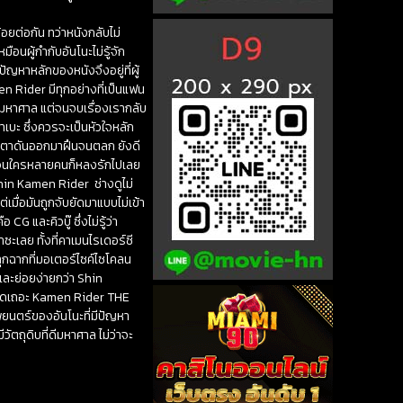
อยต่อกัน ทว่าหนังกลับไม่
อนผู้กำกับอันโนะไม่รู้จัก
ัญหาหลักของหนังจึงอยู่ที่ผู้
en Rider มีทุกอย่างที่เป็นแฟน
มหาศาล แต่จนจบเรื่องเรากลับ
าเบะ ซึ่งควรจะเป็นหัวใจหลัก
กน้ำตาดันออกมาฝืนจนตลก ยังดี
ซีน จนใครหลายคนก็หลงรักไปเลย
Shin Kamen Rider ช่างดูไม่
่เมื่อมันถูกจับยัดมาแบบไม่เข้า
CG และคิวบู๊ ซึ่งไม่รู้ว่า
ะเลย ทั้งที่คาเมนไรเดอร์ซี
็นทุกฉากที่มอเตอร์ไซค์ไซโคลน
ละย่อยง่ายกว่า Shin
ก็พูดเถอะ Kamen Rider THE
ยนตร์ของอันโนะที่มีปัญหา
ตถุดิบที่ดีมหาศาล ไม่ว่าจะ