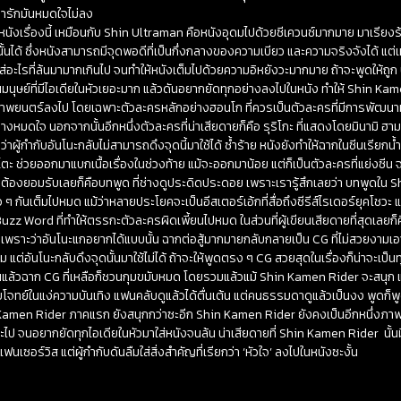
้เรารักมันหมดใจไม่ลง
หนังเรื่องนี้ เหมือนกับ Shin Ultraman คือหนังอุดมไปด้วยซีเควนซ์มากมาย มาเรียงร้
ได้ ซึ่งหนังสามารถมีจุดพอดีที่เป็นกึ่งกลางของความเบียว และความจริงจังได้ แต่เหมื
ส่อะไรที่ล้นมามากเกินไป จนทำให้หนังเต็มไปด้วยความอิหยังวะมากมาย ถ้าจะพูดให้ถูก ป
นมนุษย์ที่มีไอเดียในหัวเยอะมาก แล้วดันอยากยัดทุกอย่างลงไปในหนัง ทำให้ Shin Kam
ภาพยนตร์ลงไป โดยเฉพาะตัวละครหลักอย่างฮอนโก ที่ควรเป็นตัวละครที่มีการพัฒนา
งหมดใจ นอกจากนั้นอีกหนึ่งตัวละครที่น่าเสียดายก็คือ รุริโกะ ที่แสดงโดยมินามิ ฮาม
่าผู้กำกับอันโนะกลับไม่สามารถดึงจุดนี้มาใช้ได้ ซ้ำร้าย หนังยังทำให้ฉากในซีนเรีย
าโตะ ช่วยออกมาแบกเนื้อเรื่องในช่วงท้าย แม้จะออกมาน้อย แต่ก็เป็นตัวละครที่แย่ง
ี่ต้องยอมรับเลยก็คือบทพูด ที่ช่างดูประดิดประดอย เพราะเรารู้สึกเลยว่า บทพูดใน 
ๆ กันเต็มไปหมด แม้ว่าหลายประโยคจะเป็นอีสเตอร์เอ้กที่สื่อถึงซีรีส์ไรเดอร์ยุคโชวะ แต
น Buzz Word ที่ทำให้ตรรกะตัวละครผิดเพี้ยนไปหมด ในส่วนที่ผู้เขียนเสียดายที่สุดเลยก็คือ 
เพราะว่าอันโนะแกอยากได้แบบนั้น ฉากต่อสู้มากมายกลับกลายเป็น CG ที่ไม่สวยงามเอาซ
วยงาม แต่อันโนะกลับดึงจุดนั้นมาใช้ไม่ได้ ถ้าจะให้พูดตรง ๆ CG สวยสุดในเรื่องก็น่าจะเป
นแล้วฉาก CG ที่เหลือก็ชวนกุมขมับหมด โดยรวมแล้วแม้ Shin Kamen Rider จะสนุก แ
บโจทย์ในแง่ความบันเทิง แฟนคลับดูแล้วได้ตื่นเต้น แต่คนธรรมดาดูแล้วเป็นงง พูด
ง Kamen Rider ภาคแรก ยังสนุกกว่าซะอีก Shin Kamen Rider ยังคงเป็นอีกหนึ่งภาพ
ป จนอยากยัดทุกไอเดียในหัวมาใส่หนังจนล้น น่าเสียดายที่ Shin Kamen Rider นั้นมีวั
นเซอร์วิส แต่ผู้กำกับดันลืมใส่สิ่งสำคัญที่เรียกว่า ‘หัวใจ’ ลงไปในหนังซะงั้น