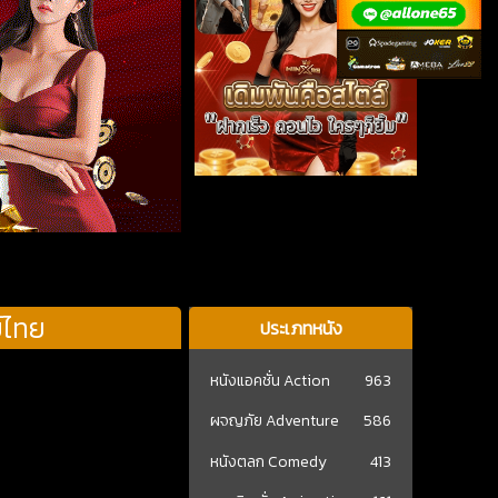
์ไทย
ประเภทหนัง
หนังแอคชั่น Action
963
ผจญภัย Adventure
586
หนังตลก Comedy
413