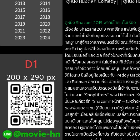
ดูหนัง หนังตลก Comedy
ดูหนัง หน
2013
2014
2015
2016
2017
2018
ดูหนัง Shazam! 2019 พากย์ไทย เต็มเรื่อง
2019
2020
เรื่องย่อ:Shazam! 2019 พากย์ไทย แฟนพันธุ์แท
2021
2022
ร้าย และทำในสิ่งที่มนุษย์ธรรมดาทำไม่ได้ ม
2023
2024
“Big” มาสู่จักรวาลภาพยนตร์ดีซี ขณะที่จักรวา
จะหวังว่าซูเปอร์ฮีโร่ของมันจะมาพร้อมกับประก
โดยแอชเชอร์ แองเจิล คือตัวปัญหาที่เฉียบคม
หน้าที่สังคมสงเคราะห์ ในไม่ช้าเขาก็ได้รับก
ครอบครัวชั่วคราวที่คอยสนับสนุนและกล้าหาญ
วิดีโอเกม บิลลี่อยู่ห้องเดียวกับ Freddy (
และ Batman อีกด้วย ถึงแม้จะมีความรักอยู่ร
ผสมผสานความเจ็บปวดของบิลลี่เข้ากับความอบ
ไม่ต่างจาก “Shoplifters” ของ Hirokazu Kor
นั่นแหละคือวิธีที่ “Shazam!” หน้าที่—ระหว่าง
ของพ่อมดชาแซม (ดิจิมอน ฮาวน์ซู) พ่อมดผู้เค
บริสุทธิ์” เมื่อบิลลี่เอ่ยชื่อพ่อมด บิลลี่สาม
บนหน้าอก และเสื้อคลุม ไม่ต้องพูดถึงพลังมากม
สตรอง) ผู้บ้าคลั่งได้ค้นพบทางไปยังถ้ำของ
ชายในฉากเปิดเรื่องที่น่าประทับใจอย่างยิ่ง 