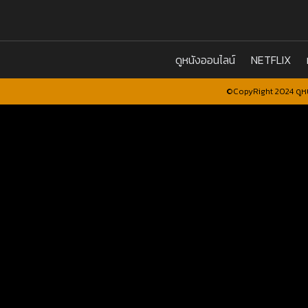
ดูหนังออนไลน์
NETFLIX
©CopyRight 2024 ดูหน