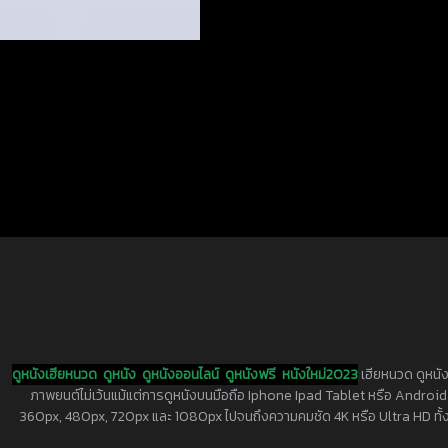
ดูหนังเฮียหนวด
ดูหนัง
ดูหนังออนไลน์
ดูหนังฟรี
หนังใหม่2023
เฮียหนวด ดูหนัง
ภาพยนต์ไม่เว้นแม้แต่การดูหนังบนมือถือ Iphone Ipad Tablet หรือ Android ทุกย
360px, 480px, 720px และ 1080px ไปจนถึงความคมชัด 4K หรือ Ultra HD ทั้งน