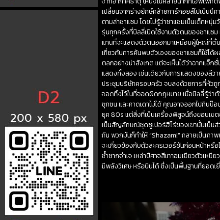
จากอากาศธาตุ (หนึ่งในหลายฉากที่เอฟเฟกต์พิ
เปลี่ยนจากร่างยักษ์คล้ายการ์กอยล์ไปเป็นปีศ
ตามล่าชาแซม โดยไม่รู้ว่าชาแซมเป็นเด็กหนุ่ม
รุ่นทุกครั้งที่บิลลี่เปิดใช้งานตัวตนของชาแซ
แทนที่จะแสดงตัวตนออกมาเหมือนผู้ใหญ่ที่ต
เกี่ยวกับการค้นพบตัวเองของชาแซมก็ใช้ได้
ตลกอย่างน่าสังเกต แต่จะเห็นได้ว่าฉากแอ็กช
แสดงทั้งสอง เช่นเดียวกับการแสดงของลีวาย 
ประชุมบริษัทครอบครัว จบลงด้วยการที่หัวถู
จอดทิ้งไว้ในที่จอดผิดกฎหมาย เมื่อบิลลี่รู้ว่
ซุกซน และคาดเดาไม่ได้ คุณอาจออกไปกินป๊อ
ยุค 80s แต่สิ่งที่เป็นเครื่องพิสูจน์ถึงขอบเขต
เป็นสัญลักษณ์ชุดซูเปอร์ฮีโร่ของเขานั้นเป็น
กัน พวกมันก็ทำให้ “Shazam!” กลายเป็นภาพยน
จะเกี่ยวข้องกับตัวละครเวอร์ชันก่อนหน้าหรือ
ซ้ำซากจำเจ เหล่าปีศาจสีเทาอมเขียวตัวเหนียว
มีพลังวิเศษ หรือบินได้ ซึ่งเป็นพื้นฐานที่ยอดเย