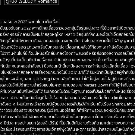
ดูหนัง โรแมนติก Romance
ัมเมอร์นรก 2022 พากย์ไทย เต็มเรื่อง
ซัมเมอร์นรก 2022 พากย์ไทยเรื่องราวของกลุ่มวัยรุ่นหนุ่มสาว ที่ใช้เวลาทริปปิดเทอมไ
อร์หฤหรรษ์ กลายเป็นฝันร้ายสุดหฤโหด เหล่า 5 วัยรุ่นที่คึกคะนองได้นำเจ็ตสกีออกไปซ
ัติเหตุขึ้นทำให้พวกเขาต้องลอยคออยู่กลางทะเลลึก ห่างไกลจากชายฝั่ง ไร้สัญญาณ โด
อเอาชีวิตรอด แต่เวลาเริ่มนับถอยหลัง เมื่อฉลามคลั่งใต้ท้องทะเล กำลังจ้องเล่นง
ี่ไม่ว่าจะผ่านไปกี่ปี ก็จะมีหนังสไตล์นี้มาลงโรงภาพยนตร์ หรือส่งตรงลงทางออนไลน์ส
ลุ่มวัยรุ่นที่เล่นเจ็ตสกีแล้วเครื่องยนต์ดับอยู่กลางทะเลจนกลายเป็นเหยื่อของฉลามด
ส์ กันน์นะคนละคนอย่าสับสน) ซึ่งก่อนหน้านี้เขามีผลงานการกำกับหนังแอ็คชั่นเรื่อง T
้กำกับในหนังหลายต่อหลายเรื่องจนกระทั่งในปี 2017 เขาก็ได้รับหน้าที่เป็นผู้ช่วยผู้กำกับ
ปอยู่ในกรงเพื่อดูฉลาม แต่ปรากฏว่าสายสลิงดันขาด ทำให้ทั้งคู่จมลงไปอยู่ก้นทะเลที่ร
หมดลงในอีกไม่ช้าความสำเร็จแบบไม่คาดหมายของ 47 Meters Down ทำให้ผู้กำกับอย่
ห้ทีมงานคนอื่นๆในหนังก็ได้รับเครดิตไปด้วย ในฐานะที่
เจมส์ นันน์
ช่วยกำกับหนังเรื่อง
เอง แม้ว่าจะเป็นหนังที่สตูดิโอตั้งใจจะปล่อยฉายทางอินเทอร์เน็ตก็ตาม (แต่ในหลาย
่าจังหวะจะโคนในการเร้าอารมณ์ผู้ชมของ
เจมส์ นันน์
สำหรับหนังเรื่อง Shark Bait เข
าด้วยเรื่องราวของกลุ่มวัยรุ่นวัยคะนองไร้สติ ก็ทำให้ภาพรวมของหนังไม่ค่อยเข้าท่าเ
หัวทิ่ม และตัดสินใจงัดแงะร้านเช่าเจ็ตสกีเพื่อขโมยกุญแจเอาไปสตาร์ทเครื่อง เราก็พอจะ
ว่าจะมีตัวละครอย่างแนท (ฮอลลี่ เอิร์ล) ที่ไม่เห็นดีเห็นงามด้วยก็ตาม แต่ความพวกมา
ัดสินใจเล่นอะไรพิเรนทร์ด้วยการขับเจ็ทสกีพุ่งใส่กัน เหตุการณ์อันน่าสลดแบบในหนังก็คงไม่เ