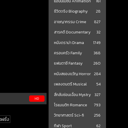
แอนนิเมชั่น Animation
161
ชีวิตจริง Biography
28
อาชญากรรม Crime
827
สารคดี Documentary
32
หนังดราม่า Drama
1749
ครอบครัว Family
368
แฟนตาซี Fantasy
260
หนังสยองขวัญ Horror
284
เพลงดนตรี Musical
54
ลึกลับซ่อนเงื่อน Mystry
327
HD
โรแมนติก Romance
793
วิทยาศาสตร์ Sci-fi
256
งฝรั่ง
กีฬา Sport
62