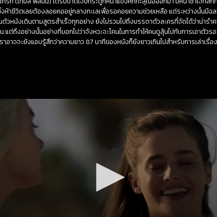
่อเกร็ก (โทมัส ฟลินน์) ได้รับบาดเจ็บกระดูกหน้าแข็งหักทะลุเนื้อออกมา มิหนำซ้ำเจ็ทสกี
ั้งห้าชีวิตเลยต้องลอยคออยู่กลางทะเลเพื่อรอคอยความช่วยเหลือ แต่ระหว่างนั้นมีฉลาม
ัวหนังเดินตามสูตรสำเร็จทุกอย่าง ยังไม่รวมไปถึงบรรดาตัวละครที่จัดได้ว่าน่ารำ
 แต่ถึงอย่างนั้นอย่างที่บอกไปว่าจังหวะจะโคนในการทำให้คนดูลุ้นไปกับการเอาตัวรอดขอ
ม้เราอาจจะยังแอบรู้สึกว่าความยาว 87 นาทีของหนังก็ยังยาวเกินไปสำหรับการเล่าเรื่อง