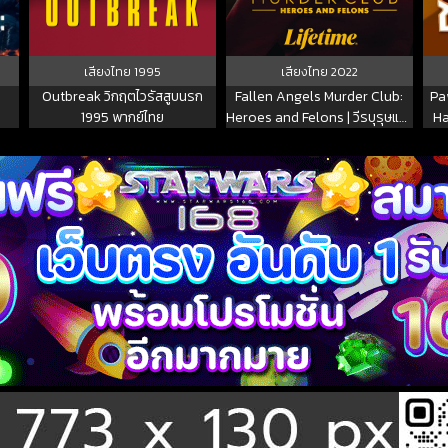
เสียงไทย
1995
เสียงไทย
2022
Outbreak วิกฤตไวรัสสูบนรก
Fallen Angels Murder Club:
Pa
1995 พากย์ไทย
Heroes and Felons | วีรบุรุษและ
Ha
อาชญากร (2022)