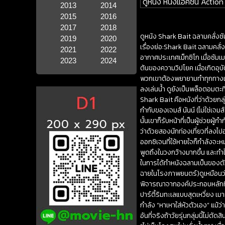
ดูหนัง หนังแอคชั่น Action
2013
2014
2015
2016
2017
2018
ดูหนัง Shark Bait ฉลามคลั่งซ
2019
2020
เรื่องย่อ:Shark Bait ฉลามคลั่ง
2021
2022
อากาศประเทศเม็กซิโก เมื่อซัมเม
2023
2024
ต้นของความวิปโยค เมื่อเกิดอุบ
พวกเขาต้องพยายามทำทุกทางเพื่
ลงเล่นน้ำ ดูยังเป็นพล็อตอมตะท
Shark Bait คือหนังที่ว่าด้วยก
กำกับของเจมส์ นันน์ (ไม่ใช่เจม
นั้นเขาก็รับหน้าที่เป็นผู้ช่วยผู
ว่าด้วยสองนักท่องเที่ยวที่ลงไ
ออกซิเจนที่ใช้หายใจก็กำลังจะ
พูดถึงในวงกว้างมากขึ้น และทำใ
ในการได้ทำหนังฉลามเป็นของตัว
ฉายในโรงภาพยนตร์)ดูเหมือนว
พิจารณาจากองค์ประกอบหลักที่ว่
ปาร์ตี้ริมทะเลแบบสุดเหวี่ยง เมา
กำลัง “หาเหาใส่หัวตัวเอง” แม้
อันที่จริงถ้าวัยรุ่นกลุ่มนี้ไม่ต