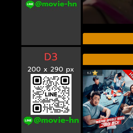
6.2
H