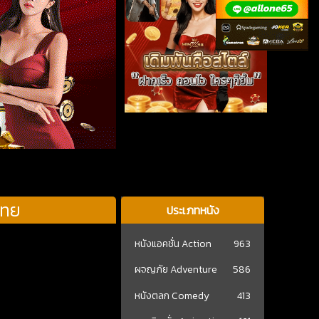
ไทย
ประเภทหนัง
หนังแอคชั่น Action
963
ผจญภัย Adventure
586
หนังตลก Comedy
413