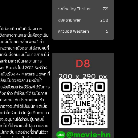
ระทึกขวัญ Thriller
721
สงคราม War
208
ปท่องเที่ยวกันที่เมืองตาก
คาวบอย Western
5
ิ่งกลางทะเลและนั่นคือจุดเริ่ม
ยมีเจ็ตสกีเหลือเพียง 1 ลำ
านพวกเขาหนังฉลามไล่งาบคนที่
ตรีมมิ่งกันแบบไม่ขาดสาย ปีนี้
ุ!Shark Bait เป็นผลงานการ
ower Block ในปี 2012 ระหว่าง
ในหนังเรื่อง 47 Meters Down ที่
ายล้อมไปด้วยฉลาม มิหนำซ้ำ
าง
โยฮันเนส โรเบิร์ตส์
ได้รับการ
ดังกล่าว ทำให้เขาได้รับโอกาส
ๆประเทศ เช่นประเทศไทยเข้า
าอาจจะทำได้ไม่แย่นัก แต่เมื่อ
ท่าไหร่ เหล่าวัยรุ่นเดินทางมา
อนุมานได้ว่าวัยรุ่นกลุ่มนี้
กลากไป ก็นำพาเธอไปสู่ความซวย
กิดขึ้น แต่อย่างที่ว่ากันไว้ว่า