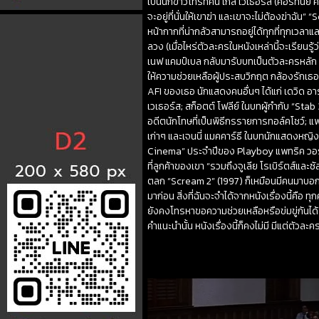
เป็นนักข่าวโทรทัศน์ เกล เวเธอร์ส (คอร์ทนีย์
จะอยู่ที่นั่นให้เขาฆ่า และเขาจะไม่ต้องฆ่า
หน้ากากที่น่ากลัวสามารถอยู่ได้ทุกที่ทุกเวล
ลวง (เมื่อไหร่ตัวละครในหนังเหล่านี้จะเรียนรู้ว
เนฟ แคมป์เบล กลับมารับบทเป็นตัวละครหลัก ห
ให้ความช่วยเหลือผู้ประสบวิกฤต กล้องรักเธอ
AFI ของเธอ นักแสดงคนอื่นๆ ได้แก่ เดวิด อาร
เวเธอร์ส; สก็อตต์ โฟลีย์ ในบทผู้กำกับ “Sta
อดีตนักโทษที่เป็นพิธีกรรายการทอล์คโชว์; 
เก่าๆ และเจนนี่ แมคคาร์ธี ในบทนักแสดงหญิงท
Cinema” ประจำปีของ Playboy แพทริค วอร์เ
ที่ลูกค้าของเขา “รวมถึงจูเลีย โรเบิร์ตส์และซั
ตลก “Scream 2” (1997) ก็เหมือนมีคนมาบอกคุณว
มาก่อน สิ่งที่ฉันจะจำได้จากหนังเรื่องนี้คื
ยังคงโทรหาขอความช่วยเหลือหรือข่มขู่กันไ
คำแนะนำนั้น หนังเรื่องนี้ก็คงไม่มี มีแต่ตัวล