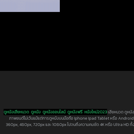
ดูหนังเฮียหนวด
ดูหนัง
ดูหนังออนไลน์
ดูหนังฟรี
หนังใหม่2023
เฮียหนวด ดูหนัง
ภาพยนต์ไม่เว้นแม้แต่การดูหนังบนมือถือ Iphone Ipad Tablet หรือ Android ทุกย
360px, 480px, 720px และ 1080px ไปจนถึงความคมชัด 4K หรือ Ultra HD ทั้งน