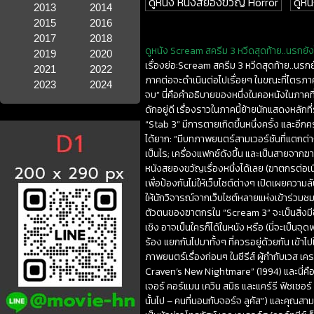
ดูหนัง หนังสยองขวัญ Horror
ดูหน
2013
2014
2015
2016
2017
2018
ดูหนัง Scream สครีม 3 หวีดสุดท้าย..นรกยัง
2019
2020
เรื่องย่อ:Scream สครีม 3 หวีดสุดท้าย..นร
2021
2022
ภาคต่อจะดำเนินต่อไปเรื่อยๆ ในขณะที่ไตรภา
2023
2024
จบ” นี่คือคำอธิบายของหนึ่งในคอหนังในภาคที
ดักอยู่ดี เรื่องราวในภาคนี้ย้ายนักแสดงหลั
“Stab 3” มีการตายเกิดขึ้นหนึ่งครั้ง และอ
ได้ยาก: “มีบทภาพยนตร์สามเวอร์ชันที่แตกต่างก
เป็นไร; เครื่องแฟกซ์ดังขึ้น และเป็นสายจาก
หนังสยองขวัญเรื่องหนึ่งได้เลย (ฆาตกรต่อเนื่อ
เพื่อป้องกันไม่ให้เว็บไซต์ต่างๆ เปิดเผยควา
ให้นักวิจารณ์จากเว็บไซต์หลายแห่งเข้าร่วม
ตัวตนของฆาตกรใน “Scream 3” จะเป็นสิ่งมีชีว
เชิง อาจเป็นใครก็ได้ในหนัง หรือ (นี่จะเป็นจุ
ร้อง แยกกันไปมาทั้งๆ ที่ควรอยู่ด้วยกัน เข
ภาพยนตร์เรื่องก่อนๆ ในซีรีส์ ผู้กำกับเวส เ
Craven’s New Nightmare” (1994) และนี่คือเ
เจอร์ คอร์แมน เควิน สมิธ และแคร์รี ฟิชเชอร์
นั้นไป – คนที่นอนกับจอร์จ ลูคัส”) และคุณสา