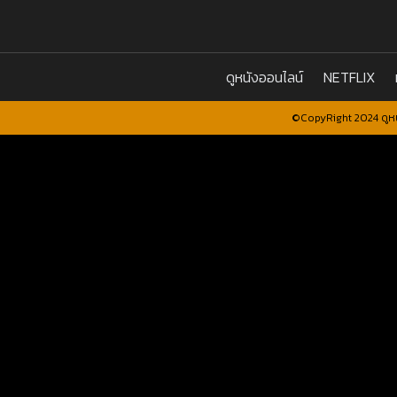
ดูหนังออนไลน์
NETFLIX
©CopyRight 2024 ดูหน