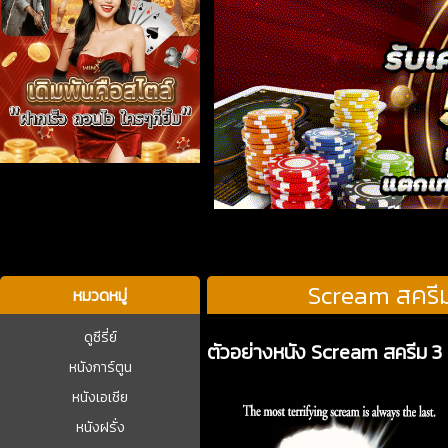
บาคาร่า
Scream สครีม
หมวดหมู่
ดูซีรี่ย์
ตัวอย่างหนัง Scream สครีม 3 
หนังการ์ตูน
หนังเอเชีย
หนังฝรั่ง