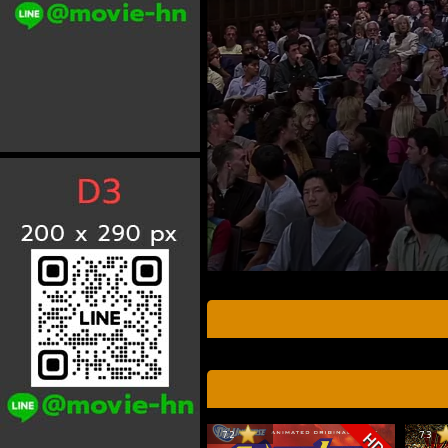
7.2
7.3
HD