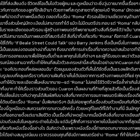
ช้ที่ส่งเสียงดัง ชีวิตคลีโอเต็มไปด้วยผู้คน และดูเหมือนว่าจะยิ่งวุ่นวายมากขึ้นเรื่อยๆ 
ี่ยวกับการเกิดของลูกที่ใกล้เข้ามา ด้วยภาพที่สะดุดสายตาที่สุดแห่งปี “Roma” มัก
นภาพที่น่าจดจำภาพหนึ่งเดียว ตลอดทั้งเรื่อง “Roma” คัวรอนใช้ความเชี่ยวชาญด้า
าซึ่งส่วนใหญ่มักจะเงียบไม่สามารถทำได้ แม้จะไม่มีดนตรีประกอบ แต่ “Roma” กลับให้ค
นรายละเอียดของคัวรอน ผู้สร้างภาพยนตร์ที่พยายามสร้างสิ่งที่เรียกได้ว่าเป็น “บท
ีไม่สามารถเป็นภาพยนตร์ที่สมจริงได้ สิ่งที่น่าทึ่งเกี่ยวกับ “Roma” คือการที่ C
ยังใช้ได้กับ “If Beale Street Could Talk” ของ Barry Jenkins ซึ่งเป็นหนึ่งในภาพยน
ี้เป็นแบบแบ่งตอนอย่างน่าทึ่งมาก ถึงขนาดที่การเล่าเรื่องที่ขาดความน่าสนใจอาจทำให
ได้รับการออกแบบมาเพื่อให้คุณดื่มด่ำและพาคุณไปในที่ต่างๆ และผู้ที่รับชมจะพบว่า
์สองสามฉากที่จะทำให้คนที่สนใจตัวละครเหล่านี้สะเทือนใจอย่างมากCuaron กล่าว
ะ “องค์ประกอบที่หล่อหลอมฉัน” ด้วยมุมมองส่วนตัวที่เห็นได้ชัดซึ่งเป็นแรงผลักดัน
่ในรูปแบบที่คลุมเครือราวกับความฝันที่เราเห็นได้บ่อยจากการสร้างภาพยนตร์ที่แย่ 
ำให้มีรายละเอียดพื้นหลังมากมาย—แต่ “Roma” ไม่เคยไร้ชีวิตชีวาหรือล้ำค่าเกิน
ทึ่งมาก ทำให้เรื่องราวส่วนตัวของ Cuaron เป็นผลงานที่ท้ายที่สุดแล้วถือเป็นเรื่องส
ี่เปลี่ยนไปราวกับว่าคุณได้สัมผัสกับบางสิ่งที่มากกว่าการชมภาพยนตร์เพียงเรื่องเด
้ชมปีละเรื่อง “Roma” นั้นพิเศษจริงๆ ฉันไม่ค่อยพูดถึงเรื่องส่วนตัวเหมือนกับที่น
รื่องนี้ดูเหมือนจะสมควรแก่การทบทวนอีกครั้ง ด้วยเหตุที่โชคดีที่ได้ทำงานที่นี่ ฉันมัก
ี่ออกฉายตั้งแต่เขาเสียชีวิต เป็นเรื่องที่น่าหดหู่ใจมากเมื่อนึกถึงสิ่งที่เขาอาจเขียน
ม่จมดิ่งลงไปในหลุมกระต่ายในใจนั้น แต่ฉันรู้สึกถึงการขาดหายไปนั้นอย่างมากที่สุดเ
นเกี่ยวกับหนังเรื่องนี้อย่างไร ฉันคิดว่าเป็นเพราะหนังเรื่องนี้ถ่ายทอดบทบาทของภาพ
นใจได้อย่างสมบูรณ์แบบ เราควรขอบคุณที่ยังมีภาพยนตร์อย่าง “Roma” ที่ทำให้เครื่