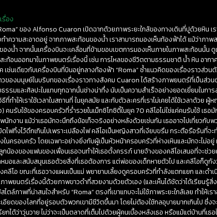
รื่อง
“Roma” ของ Alfonso Cuaron เปิดฉากด้วยภาพระยะใกล้ของทางเดินที่ปูด้วยหิน เรา
ังทำความสะอาดอยู่ จากภาพสะท้อนของน้ำ เราสามารถมองเห็นท้องฟ้าได้ แม้ว่าภาพสะ
ของน้ำ จากนั้นเครื่องบินจะเคลื่อนที่ข้ามขอบเขตการมองเห็นภายในภาพสะท้อนนั้น ดู
ยที่สะท้อนออกมาในภาพยนตร์เรื่องนี้ เช่น การไหลของชีวิตตามธรรมชาติ น้ำ หิน อาก
่นเดียวกับเครื่องบินที่บินอยู่กลางท้องฟ้า “Roma” ซ้ำแนวคิดของเรื่องราวส่วนตัว
งราวของมนุษย์ในบริบทของเรื่องราวทางสังคม Cuaron ได้สร้างภาพยนตร์ที่เป็นส่วนตั
รมและศิลปะในแทบทุกฉากนั้นช่างน่าทึ่ง นับเป็นความสำเร็จอย่างยอดเยี่ยมในการ
ิธีที่ทำให้เราใช้เวลาในสถานที่ ในยุคสมัย และกับตัวละครที่เราไม่เคยได้ใช้เวลาด้วย ผ
) คนรับใช้ของครอบครัวที่ร่ำรวยในเม็กซิโกซิตี้ในยุค 70 คลีโอไม่ใช่แค่คนรับใช้ เธอมั
่พนักงาน แม้ว่าเธอมักจะนึกถึงข้อเท็จจริงอย่างหลังด้วยเช่นกัน เธออาจไปเที่ยวกับ
เปิดไฟทิ้งไว้ดึกเกินไปเพราะเปลืองไฟ คลีโอเป็นหญิงสาวที่เงียบขรึม กระตือรือร้นที่จ
้งในครอบครัว โดยเฉพาะอย่างยิ่งกับผู้เป็นหัวหน้าครอบครัวที่ห่างเหินและมักจะไม่อยู่
ูกพี่ลูกน้องของแฟนของเพื่อนเธอจนทำให้เธอตั้งครรภ์ นายจ้างของคลีโอเสนอที่จะช
หมอและสนับสนุนเธอด้วยสิ่งที่เธอต้องการ แต่พ่อของเด็กหายตัวไป และคลีโอก็ด
องคลีโอ ขณะที่เธอวางแผนเป็นแม่ พยายามเลี้ยงดูครอบครัวที่กำลังแตกแยก และดำเนิ
ภาพยนตร์เรื่องนี้ด้วยภาพขาวดำที่สวยงามด้วยตัวเอง (และเห็นได้ชัดว่าได้เรียนรู้สิ่
ใช้สไตล์ภาพที่น่าสนใจสำหรับ “Roma” ตรงที่เขาแทบจะไม่ใช้ภาพระยะใกล้เลย ทำให้เร
เอียดของโลกที่อยู่รอบตัวพวกเขามีชีวิตขึ้นมา โดยไม่ต้องใช้กลอุบายมากเกินไป ซึ่งจะ
ยกได้ว่าวุ่นวาย ไม่ว่าจะเป็นตลาดที่เต็มไปด้วยผู้คนเบื้องหลังเธอ หรือแม้แต่บ้านที่เธอใ