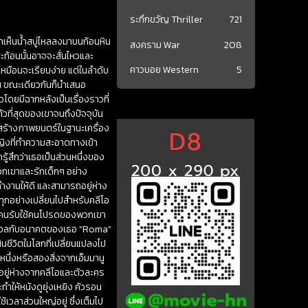
ระทึกขวัญ Thriller
721
เห็นน้ำสบู่ไหลลงมาบนก้อนหิน
สงคราม War
208
ท้อนนั้นอาจจะสั่นไหวและ
คาวบอย Western
5
เหมือนจะเรียบง่าย แต่ในลำดับ
าศ ขณะเดียวกันก็นำเสนอ
โดยมีฉากหลังเป็นเรื่องราวที่
วที่สุดของเขาจนถึงปัจจุบัน
สร้างภาพยนตร์ในฐานะเครื่อง
ู้หญิงที่ทำความสะอาดทางเข้า
กรู้สึกว่าเธอเป็นส่วนหนึ่งของ
พวกเขาและรักเด็กๆ อย่าง
ะทำงานให้ดี และสามารถอยู่ห่าง
 ทุกอย่างเปลี่ยนไปสำหรับคลีโอ
่วยคนรับใช้คนโปรดของพวกเขา
ูกังวลกับอนาคตของเธอ “Roma”
นชีวิตในโลกที่เปลี่ยนแปลงไป
งหนึ่งหรือสองสิ่งจากเอ็มมานู
าอยู่ห่างจากคลีโอและตัวละคร
ทำให้หนังดูยุ่งเหยิง คัวรอน
ช้เวลาส่วนใหญ่อยู่ ซึ่งเต็มไป