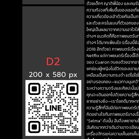
ด้วยเด็กๆ ญาติพี่น้อง และคนรับใ
ความกังวลที่เพิ่มขึ้นของเธอเก
ความเกี่ยวข้องเข้าด้วยกันเป็
และตัวละครในแบบที่ตัวเอกของเข
ใหญ่เป็นผลมาจากความเอาใจใส่ใ
ต่างๆ แนวคิดก็คือภาพยนตร์บทกว
ต่างๆ ได้มากเพียงใด (เรื่องนี้
2018 อีกด้วย) ภาพยนตร์เรื่องน
Netflix แต่ภาพยนตร์เรื่องนี้
ของ Cuaron จบลงด้วยฉากอารมณ
ยกย่องผู้หญิงในชีวิตของเขาแล
เหมือนเป็นความทรงจำ แต่ไม่ใช
อย่างรอบคอบ—แนวทางมุมกว้างท
ระหว่างความจริงและศิลปะนั้นน่า
คุณจะเดินออกไปด้วยความรู้สึกท
ยากอย่างยิ่ง—เราโชคดีมากหากได
ความรู้สึกที่ฉันมีต่อภาพยนตร์เ
คิดอย่างไรกับภาพยนตร์บางเรื่องท
“Selma” ดังนั้น ฉันจึงพยายามไ
ฉันคิดมากกว่าเดิมว่าเขาจะเขีย
เครื่องจักรแห่งความเห็นอกเห็