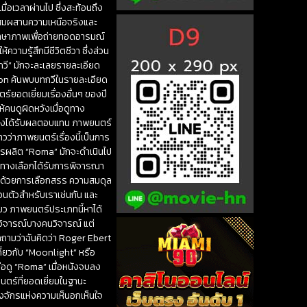
เมื่อเวลาผ่านไป ซึ่งสะท้อนถึง
จะผสมผสานความเหนือจริงและ
นภาษาภาพเพื่อถ่ายทอดอารมณ์
วามรู้สึกมีชีวิตชีวา ซึ่งส่วน
กวี” มักจะละเลยรายละเอียด
uaron ค้นพบบทกวีในรายละเอียด
ตร์ยอดเยี่ยมเรื่องอื่นๆ ของปี
้คนดูผิดหวังเมื่อดูทาง
ตัวเองได้รับผลตอบแทน ภาพยนตร์
ว่าภาพยนตร์เรื่องนี้เป็นการ
การผลิต “Roma” มักจะดำเนินไป
ทุกทางเลือกได้รับการพิจารณา
ไปด้วยการเลือกสรร ความสมดุล
่วนตัวสำหรับเราเช่นกัน และ
ียว ภาพยนตร์ประเภทนี้หาได้
ักวิจารณ์บางคนวิจารณ์ แต่
ถูกถามว่าฉันคิดว่า Roger Ebert
เกี่ยวกับ “Moonlight” หรือ
มื่อดู “Roma” เมื่อหนังจบลง
ยนตร์ที่ยอดเยี่ยมในฐานะ
องจักรแห่งความเห็นอกเห็นใจ