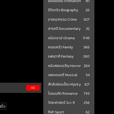
แอนนิเมชั่น Animation
161
ชีวิตจริง Biography
28
อาชญากรรม Crime
827
สารคดี Documentary
32
หนังดราม่า Drama
1749
ครอบครัว Family
368
แฟนตาซี Fantasy
260
หนังสยองขวัญ Horror
284
เพลงดนตรี Musical
54
ลึกลับซ่อนเงื่อน Mystry
327
HD
โรแมนติก Romance
793
วิทยาศาสตร์ Sci-fi
256
รั่ง
กีฬา Sport
62