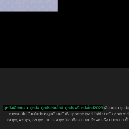
ดูหนังเฮียหนวด
ดูหนัง
ดูหนังออนไลน์
ดูหนังฟรี
หนังใหม่2023
เฮียหนวด ดูหนัง
ภาพยนต์ไม่เว้นแม้แต่การดูหนังบนมือถือ Iphone Ipad Tablet หรือ Android ทุกย
360px, 480px, 720px และ 1080px ไปจนถึงความคมชัด 4K หรือ Ultra HD ทั้งน