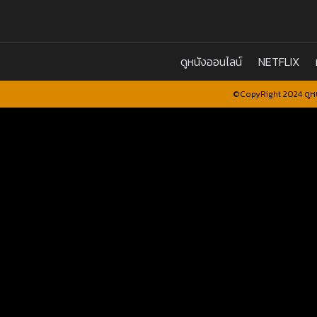
ดูหนังออนไลน์
NETFLIX
©CopyRight 2024 ดูหน