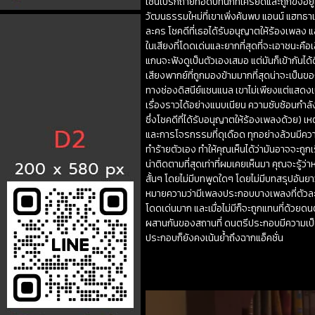
เซนเบิร์กถ่ายทอดบทนกที่เครียดและถูกขังอยู่
วัฒนธรรมใหม่ที่เขาเพิ่งค้นพบ แอนน์ แฮทธา
ละคร โชคดีที่เธอได้รับอนุญาตให้ร้องเพลง และ
ในเสียงที่โดดเด่นและยากที่สุดที่จะเอาชนะคื
แกนจะฟังดูเป็นตัวเองเสมอ แต่มันก็เข้ากันได้
เสียงพากย์ที่ถูกมองข้ามมากที่สุดน่าจะเป็นข
ทางช่องดิสนีย์แชนแนล เขาไม่เพียงแต่แสดงเป็น
เรื่องราวได้อย่างแนบเนียน ความซับซ้อนก
ซึ่งโชคดีที่ได้รับอนุญาตให้ร้องเพลงด้วย) เห
และการโจรกรรมที่ดุเดือด ทุกอย่างล้วนมีควา
ทำร้ายตัวเอง ทำให้คุณเห็นได้ว่ามันอาจจะถูกเ
น่าติดตามที่สุดเท่าที่ผมเคยเห็นมา คุณจะรู้ว
สั้นๆ โดยไม่มีบทพูดใดๆ โดยไม่มีบทสรุปอันยา
หมายความว่ามีเพลงประกอบบางเพลงที่ตัวละคร
โดดเด่นมาก และเมื่อไม่มีก็จะถูกแทนที่ด้ว
ผสานกันของสถานที่ ดนตรีประกอบมีความเป็นพื
ประกอบก็ยังคงเน้นย้ำถึงฉากแอ็คชั่น