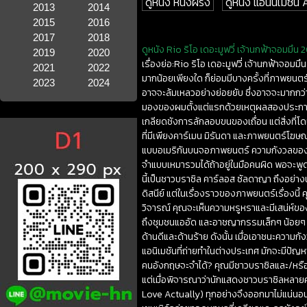
ดูหนัง หนังฝรั่ง
ดูหนัง แอนนิเมชั่
2013
2014
2015
2016
2017
2018
ดูหนัง Rio ริโอ เดอะมูฟวี่ เจ้านกฟ้าจอมมึน 2
2019
2020
เรื่องย่อ:Rio ริโอ เดอะมูฟวี่ เจ้านกฟ้าจอม
2021
2022
มากน้อยเพียงใด ก็ย่อมมีบางครั้งที่ภาพยน
2023
2024
อาจจะล้มเหลวอย่างย่อยยับ ซึ่งอาจจะมากกว่า
มองของผมตั้งแต่แรกด้วยเหตุผลสองประการ ป
เกลียดชังการลักลอบขนของเถื่อน แต่สิ่งที
ที่มีเพียงคาร์เมน มิรันดา และภาพยนตร์โฆ
แบบอเมริกันบนจอภาพยนตร์ ความกังวลของผมจึ
จำแบบเหมารวมได้ถ้าอยู่ในมือคนผิด พอจะพูดไ
นี้เป็นชาวบราซิล คาร์ลอส ซัลดาญา ถึงอย่า
ดิสนีย์ แต่ในเรื่องราวของภาพยนตร์เรื่องนี
วิจารณ์ คุณจะเห็นความหรูหราและมีเสน่ห์ข
ถึงชุมชนแออัด และอาชญากรรมเล็กๆ น้อยๆ มันเ
ด้านดีและด้านร้าย ดังนั้น เมื่อเอาชนะความกั
แอนิเมชันที่ถ่ายทำในต่างประเทศ มักจะมีปัญห
คนอังกฤษจะจำได้? คุณมีชาวบราซิลและ/หรือ
แต่เมื่อพิจารณาว่านักแสดงชาวบราซิลหลายคนเ
Love Actually) ทุกอย่างจึงออกมาไม่แน่นอน 