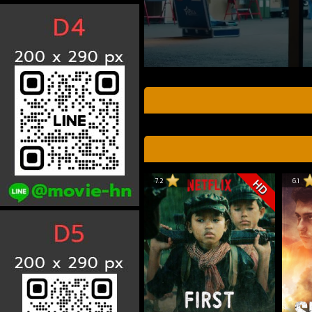
7.2
6.1
HD