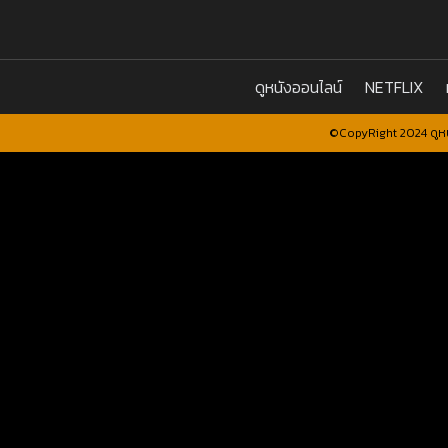
ดูหนังออนไลน์
NETFLIX
©CopyRight 2024 ดูหน