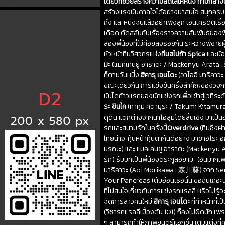
เดียวที่ช่วยสร้างความสดใสให้หนัง ท่ามกลา
สร้างแรงบันดาลใจได้อย่างน่าสนใจ สนุกครบ
ถึง และหนังจบแล้วอย่าเพิ่งลุก เอนเครดิตเรื่
เดือด ตัดสลับกับเรื่องราวความสัมพันธ์ของพ
สองพี่น้องที่ไม่ค่อยลงรอยกัน ระหว่างพี่ชายผู้
หัวหน้าทีมวิศวกรแห่ง
ทีมสไปก้า
Spica
และน้อ
มะ
(แมคเคนยู อาราตะ / Mackenyu Arata : 新
ก็ตามวันหนึ่ง
ฮิคารุ เอนโดะ
(อาโออิ มาริคาวะ
ขณะเดียวกัน การแข่งขันครั้งสำคัญของวง
บันไดก้าวแรกของนักแข่งรถเพื่อเข้าสู่เวทีระ
ระ ชินไค
(ทาคุมิ คิตามุระ / Takumi Kitamura
ดุดัน แตกต่างจากนาโอสุมิโดยสิ้นเชิง มาเ
รถและสนามรักในครั้งนี้
Overdrive
(ทีมซิ่งผ
ไทยน่าจะคุ้นหน้าคุ้นตากันดีอย่าง มาซาฮิ
มรณะ) และ แมคเคนยู อาราตะ (Mackenyu Ara
รัก) รับบทเป็นพี่น้องตระกูลฮิยามะ (อินมากเพ
มาริคาวะ (Aoi Morikawa : 森川葵) จาก Sens
Your Pancreas (ตับอ่อนเธอนั้น ขอฉันเถอะนะ)
ที่ไม่สนใจเกี่ยวกับการแข่งรถแรลลี่ หรือไม่ร
จัดการสาวคนใหม่
ฮิคารุ เอนโดะ
ที่ทำหน้าที่เ
(วิชารถแรลลีเบื้องต้น 101) ก็คงไม่ผิดนัก เพร
ๆ สามารถทำให้ภาพยนตร์แอกชั่น เติมแต่งที่คว