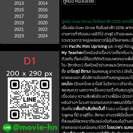
ดูหนัง หนังเอเชีย
2013
2014
2015
2016
2017
2018
ดูหนัง Over Drive ทีมซิ่งผ่าฟ้า 2018 พากย์ไ
2019
2020
เรื่องย่อ:Over Drive ทีมซิ่งผ่าฟ้า 2018 พา
2021
2022
งานการกำกับของ เออิจิโร่ ฮาสุมิ เจ้าของผ
2023
2024
รวบรวมดาราหนุ่มหล่อชาวญี่ปุ่นไว้หลายคน น
จาก
Pacific Rim: Uprising
และ ทาคูมิ คิตะ
My Teacher
ตัวหนังเล่าเรื่องราวเกี่ยวกับง
ด้วยกัน ที่แห่งนี้คือเวทีคัดตัวของพวกเขาเพ
โระ ฮิกาชิเดะ) คือหัวหน้าช่างกลและวิศวกรข
ชื่อ
นาโอสุมิ ฮิยามะ
(แมคเคนยู อาราตะ) นักขับ
ชายของเขา สไตล์การขับรถท้ามฤตยูของนาโอสุม
เอนโดะ
(รับบทโดย อาโออิ โมริคาวะ) เข้ามาใ
พอสมควร นอกจากเรื่องความเร็วกับสมรภูมิกา
เรื่องของ ความสัมพันธ์ระหว่างพี่น้อง มิตร
หลังต่างๆ ในวงการรถแข่งบทภาพยนตร์ถือว่
ขับเคี่ยว
เพื่อเข้าเส้นชัยเป็นที่ 1
ของ นาโอสุมิ นั
Sigma ที่มี อาสุฮิโระ ฮิยามะ ช่างรถฝีมือขั้นเ
ที่ส่งผลให้พวกเขาต้องแข่งขันกันเองในด้า
ถ่ายทอดอารมณ์ออกมาได้ดี
โดยเฉพาะ แมคเค