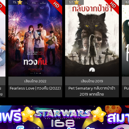
7.5
5.7
6.
D
HD
HD
เสียงไทย
2022
เสียงไทย
2019
น
Fearless Love | ทวงคืน (2022)
Pet Sematary กลับจากป่าช้า
Pu
ทย
2019 พากย์ไทย