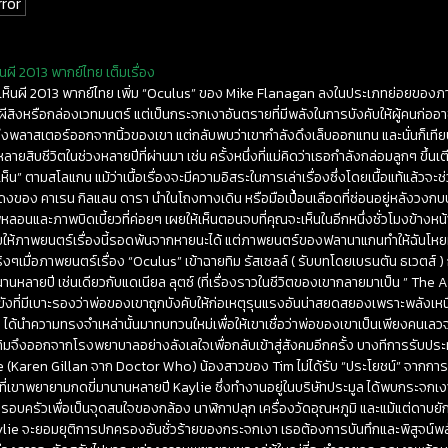
ror
็นผี 2013 พากย์ไทย เต็มเรื่อง
งให้เห็นผี 2013 พากย์ไทย เพิ่ม “Oculus” ของ Mike Flanagan ลงในประเภทย่อยข
กตาผีสิงหรือกล่องเวทมนตร์ แต่เป็นกระจกเงาอันตรายที่มีพลังในการบังคับให้ผู้คนก
งพลาสเตอร์ออกจากนิ้วของเขา แต่กลับพบว่าเขากำลังดึงเล็บออกแทน และนั่นก็เทียบไม่ไ
ายสิบชีวิตในช่วงหลายปีที่ผ่านมา เช่น ครั้งหนึ่งที่แม่คิดว่าเธอกำลังกล่อมลูกๆ ขึ้น
ณเห็น” ตามสโลแกน แม้ว่าเนื้อเรื่องจะมีความอิสระในการเล่าเรื่องซึ่งโดยเนื้อแท้แล้วจ
สีแดงของ คาเรน กิลแลน ดารา นำในโถงทางเดิน หรือมือเปื้อนเลือดที่ซ่อนอยู่หลังวงกบ
ลอนและภาพบิดเบี้ยวที่ค่อยๆ เผยให้เห็นตอนจบที่คุณจะเห็นในอีกหนึ่งชั่วโมงข้างหน
ให้ภาพยนตร์เรื่องนี้รอดพ้นจากหายนะได้ แต่ภาพยนตร์ของฟลานาแกนทำให้ฉันโหยห
อยู่จริงๆเมื่อภาพยนตร์เรื่อง “Oculus” เข้าฉายทิม รัสเซลล์ ( รับบทโดยเบรนตัน ธเวตส์
านหลายปี เช่นเดียวกับแดเนียล ลุตซ์ (ที่เรื่องราวในชีวิตของเขากลายมาเป็น ” The Am
ังที่มีเบาะรองว่าพ่อของเขาถูกบังคับให้ก่อเหตุรุนแรงอันน่าสยดสยองเพราะพลังเ
ด้นำความทรงจำเหล่านั้นมาทบทวนใหม่เพื่อให้เขาเชื่อว่าพ่อของเขาเป็นเพียงคนเลวจ
ทิมจึงออกจากโรงพยาบาลอย่างลังเลใจเพื่อกลับเข้าสู่สังคมอีกครั้ง บางทีการรับป
aylie (Karen Gillan จาก Doctor Who) น้องสาวของ Tim ไม่ได้รับ “ประโยชน์” จากกา
กที่เขาพยายามกดขี่มานานหลายปี Kaylie ซึ่งทำงานอยู่ในบริษัทประมูล ได้พบกระจ
ครอบครัวเพื่อเป็นจุดสนใจของกล้อง นาฬิกาปลุก เครื่องวัดอุณหภูมิ และแม้แต่ดาบยั
่ Kaylie จะยอมยุติการปกครองอันชั่วร้ายของกระจกเงา เธอต้องการบันทึกและพิสูจน์พ