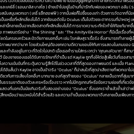
ื่องราวจะตัดสลับไปมาระหว่างความพยายามของคู่ผู้ใหญ่ที่จะทำลายกระจกเงาพร้อมกับส
 และเคย์ลี่ ( แอนนาลิส บาสโซ ) ย้ายเข้าไปอยู่ในบ้านที่น่ารักกับพ่อของพวกเขา อลัน ( รอ
นับสนุนพวกเขา ( เคธี่ แซ็กฮอฟฟ์ ) จากนั้นพ่อก็ไปซื้อของเก่า ด้วยการจัดฉากที่น้
ป็นเหยื่อที่หลีกเลี่ยงไม่ได้ ฉากย้อนอดีตใน Oculus เต็มไปด้วยชะตากรรมที่น่าหดหู่ 
านี้กลายเป็นฉากเลือดสาดที่หลีกเลี่ยงไม่ได้ การขาดความระทึกใจทำให้ท้อแท้มากขึ้นเมื่
าพยนตร์อย่าง ” The Shining ” และ “The Amityville Horror” ก็มีเนื้อเรื่องที่หลีก
เครียดในครอบครัวและปัจจัยภายนอกอื่นๆ เช่น โรคพิษสุราเรื้อรัง ซึ่งสามารถทำลายผู้น
สิทธิภาพมากกว่ามาก โดยส่วนใหญ่ต้องยกความดีความชอบให้กับการแสดงในเกมของ G
มั่นและกำลังอยู่ในภาวะที่จิตใจไม่ปกติ เมื่อเธอคำรามใส่กระจกว่า “คุณคงหิวมาก” ก็ส
 น้องชายของเธอได้รับการรักษาที่จำเป็น แต่ Kaylie ถูกทิ้งให้ต่อสู้เพื่อวันที่เธอสา
งความเข้มข้นที่กระตุ้นความรู้สึกได้ในช่วงเวลาที่ดีที่สุดของภาพยนตร์ และเมื่อ Fl
ไปได้อันสั้นว่า Kaylie อาจเป็นบ้าจริง “Oculus” ก็น่าสนใจที่สุดน่าเสียดายที่พวกเขา
นเดียวกับการเสี่ยงโชคอื่นๆ มากมาย องก์สุดท้ายของ “Oculus” กลายเป็นฉากที่สุ่มมากข
ี่เป็นธรรมชาติของตัวละครหรือเรื่องราว หากไม่มีกฎเกณฑ์หรือข้อความย่อยที่เกี่
รแสดงที่บอกเป็นนัยเกินจริงทั้งสองอย่างของ “Oculus” ซึ่งบอกเราซ้ำแล้วซ้ำเล่าว่
สึกเหมือนว่าแนวหนังได้สำเร็จแล้ว และความจำเป็นของพวกเขาจึงกลายเป็นเพียงการ