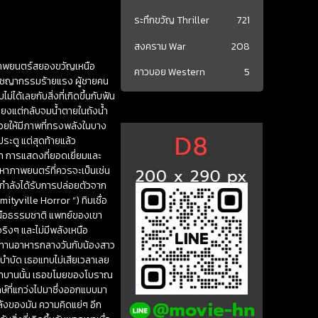
ระทึกขวัญ Thriller
721
สงคราม War
208
องภาพยนตร์สยองขวัญเหนือ
คาวบอย Western
5
่ออาชญากรรมร้ายแรง ผู้ชายคน
ด้เลยกับสิ่งที่เกิดขึ้นกับฟัน
เตียงแต่กลับจมน้ำตายในถังน้ำ
ะช่วยให้มีภาพที่ทรงพลังในบาง
ประตู แต่สุดท้ายแล้ว
้า การแสดงที่ยอดเยี่ยมและ
าภาพยนตร์ที่ควรจะเป็นเช่น
 ) กำลังได้รับการปล่อยตัวจาก
ityville Horror “) ทิมเชื่อ
หนือธรรมชาติ แพทย์ของเขา
ริงๆ และไม่มีพลังเหนือ
ระทานอาหารกลางวันกับน้องสาว
รบำบัด เธอแทบไม่เสียเวลาเลย
กเงาบานนั้น เธอขโมยของโบราณ
กษ์ที่แกว่งไปมาซึ่งออกแบบมา
ลังของมัน ความคิดแย่ๆ อีก