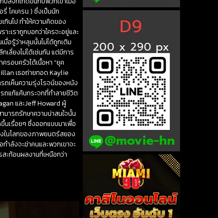
ิ่งที่เกิดขึ้นกับพวกเขาเมื่อ
รี่ โคเครน ) ซึ่งเป็นนัก
อยเกินไป ทำให้ความคิดของ
เพราะเราถูกบอกว่าใครจะอยู่และ
อรู้ว่าหลุมนั้นไม่ได้ถูกเติม
เลี่ยงไม่ได้เช่นกัน แต่มีการ
ำครอบครัวได้เนื้อหา “ยุค
illan เธอถ่ายทอด Kaylie
ามารถเห็นความรุ่งโรจน์ของหนัง
มารถแก้แค้นกระจกที่ทำลายชีวิต
anagan และJeff Howard ผู้
ไม่สามารถรักษาความน่าสนใจนั้น
ึ้นเรื่อยๆ ซึ่งออกแบบมาเพื่อ
ยวข้องในโลกของภาพยนตร์สยอง
าพ่อกำลังจะฆ่าคนและพวกเขาจะ
สะท้อนผลงานที่เหนือกว่า