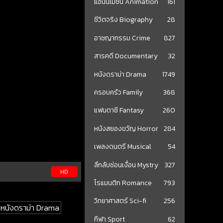
แอนนิเมชั่น Animation
161
ชีวิตจริง Biography
28
อาชญากรรม Crime
827
สารคดี Documentary
32
หนังดราม่า Drama
1749
ครอบครัว Family
368
แฟนตาซี Fantasy
260
หนังสยองขวัญ Horror
284
เพลงดนตรี Musical
54
ลึกลับซ่อนเงื่อน Mystry
327
HD
โรแมนติก Romance
793
วิทยาศาสตร์ Sci-fi
256
ง หนังดราม่า Drama
กีฬา Sport
62