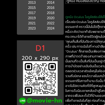
ดูหนัง หนังสยองขวัญ Hor
2013
2014
2015
2016
2017
2018
ดูหนัง Oculus โอคูลัสส่องให้เห
2019
2020
เรื่องย่อ:Oculus โอคูลัสส่อ
2021
2022
ธรรมชาติ คราวนี้มันไม่ใช่ตุ๊
2023
2024
หนึ่งจะคิดว่าเขากำลังพยายามดึ
กระจกเงาได้ทำลายชีวิตผู้คนไปหล
“คุณเห็นสิ่งที่มันต้องการให้คุ
ครั้ง เช่น การเน้นไปที่ หางม้า
“Oculus” ก็กลายเป็นเพียงภาพห
ภาพที่น่าจดจำสองสามภาพช่วย
นั้นแทนที่จะเป็นสิ่งที่มันเป็น
การบำบัดอย่างเข้มข้นเป็นเวลาน
ตลอดช่วงเวลาส่วนใหญ่ในห้องข
รวมถึงมิเกล แซนโดวาลในบทนำ ไ
ธรรมชาติในการทำงาน ดังนั้น 
อาจไม่ใช่ความคิดที่ดีที่สุดK
ในการดึงน้องชายกลับเข้าสู่โล
อาถรรพ์ไปและตั้งไว้ที่บ้านของ
เพื่อทำลายมันในที่สุด ก่อนที