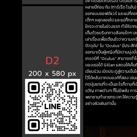
อย่างตลอดทั้งเรื่อง Oculus เร
หลายปีก่อน ทิม (การ์เร็ต ไรอัน)
ออกแบบซอฟต์แวร์ และแม่ที่คอยส
เด็กๆ หลุดลอยไป และแม่ก็กลายเ
ใครจะตายในช่วงแรก ทำให้ฉากเหล่
เต็มด้วยบริบททางสังคมใดๆ เลย ภ
เล่าเรื่องเพื่อเตือนใจว่าความ
ปัจจุบัน” ใน “Oculus” มีประ
ออกมาเป็นผู้หญิงที่มีความมุ่ง
เกรดบีที่ “Oculus” สามารถทำได้
ของเธอได้ Gillan แสดงให้เห็นถึ
เขียนร่วม เปิดประตูสู่ความเป็น
ไว้ได้หลังจากจบองก์ที่สอง เช่
กดปุ่มแทนที่จะเป็นอะไรก็ตามท
ขวัญ ภาพต่างๆ ก็ไม่มีพลัง กา
พยายามทำลายกระจก ให้ความรู้
อย่างผิวเผินเท่านั้น