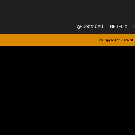
ดูหนังออนไลน์
NETFLIX
©CopyRight 2024 ดูหน