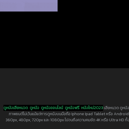
ดูหนังเฮียหนวด
ดูหนัง
ดูหนังออนไลน์
ดูหนังฟรี
หนังใหม่2023
เฮียหนวด ดูหนัง
ภาพยนต์ไม่เว้นแม้แต่การดูหนังบนมือถือ Iphone Ipad Tablet หรือ Android ทุกย
360px, 480px, 720px และ 1080px ไปจนถึงความคมชัด 4K หรือ Ultra HD ทั้งน