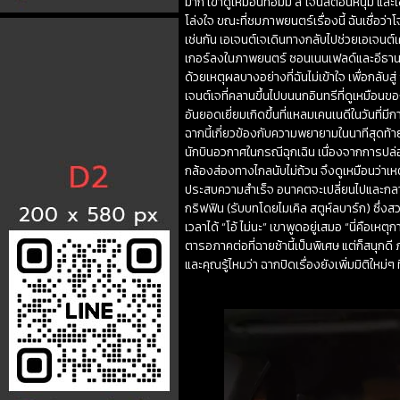
มาก เขาดูเหมือนทอมมี่ ลี โจนส์ตอนหนุ่ม และ
โล่งใจ ขณะที่ชมภาพยนตร์เรื่องนี้ ฉันเชื่อว่
เช่นกัน เอเจนต์เจเดินทางกลับไปช่วยเอเจนต์
เกอร์ลงในภาพยนตร์ ซอนเนนเฟลด์และอีธาน โ
ด้วยเหตุผลบางอย่างที่ฉันไม่เข้าใจ เพื่อกลับ
เจนต์เจที่คลานขึ้นไปบนนกอินทรีที่ดูเหมือ
อันยอดเยี่ยมเกิดขึ้นที่แหลมเคนเนดีในวันท
ฉากนี้เกี่ยวข้องกับความพยายามในนาทีสุดท้า
นักบินอวกาศในกรณีฉุกเฉิน เนื่องจากการ
กล้องส่องทางไกลนับไม่ถ้วน จึงดูเหมือนว่าเหต
ประสบความสำเร็จ อนาคตจะเปลี่ยนไปและกลายเป็
กริฟฟิน (รับบทโดยไมเคิล สตูห์ลบาร์ก) ซึ่
เวลาได้ “โอ้ ไม่นะ” เขาพูดอยู่เสมอ “นี่คือเห
ตารอภาคต่อที่ฉายช้านี้เป็นพิเศษ แต่ก็สนุก
และคุณรู้ไหมว่า ฉากปิดเรื่องยังเพิ่มมิติใหม่