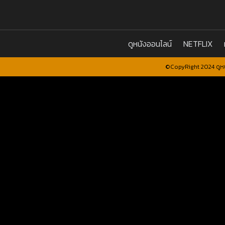
ดูหนังออนไลน์
NETFLIX
©CopyRight 2024 ดูหน