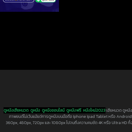
ดูหนังเฮียหนวด
ดูหนัง
ดูหนังออนไลน์
ดูหนังฟรี
หนังใหม่2023
เฮียหนวด ดูหนัง
ภาพยนต์ไม่เว้นแม้แต่การดูหนังบนมือถือ Iphone Ipad Tablet หรือ Android ทุกย
360px, 480px, 720px และ 1080px ไปจนถึงความคมชัด 4K หรือ Ultra HD ทั้งน