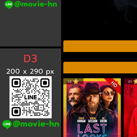
5.8
6.5
HD