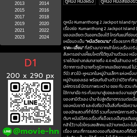
ดูหนัง หนังฝรั่ง
ดูหนัง หนังสยองข
2013
2014
2015
2016
2017
2018
ดูหนัง Kumanthong 2 Jackpot Island กุมา
2019
2020
เรื่องย่อ: Kumanthong 2 Jackpot Island (2
2021
2022
ของเอเชียตะวันออกเฉียงใต้ ใครกันแน่ที่ซ่อนตั
2023
2024
เหมือนจะเป็น
“หนังเวียดนาม”
เรื่องแรกๆ ที่
ราคะ-เฮี้ยน”
ที่สร้างมาจากเค้าโครงเรื่องจร
สังหารอย่างเหี้ยมโหดที่ใต้ถุนบ้านตัวเอง หน
รายได้อย่างถล่มทลายถึง 4.4 หมื่นล้านดง หรื
ดีจากการเข้าฉายทั่วภูมิภาคเอเชียอาคเนย์ ไม่
จีบี) สาวใบ้-หูหนวกในหมู่บ้านเล็กๆ แห่งหนึ
หมู่บ้านของเธอ พร้อมกับอ้างตัวว่ามีวิชาที่
มหัศจรรย์ มิตรภาพระหว่าง ซอย กับ ฮวน เกิดข
ใช้ภาษามือ กระทั่งเขามาสู่ขอและแต่งงานอยู่กิน
ของสามีตัวเอง นำมาไปสู่คดีฆาตกรรมต่อเนื่อ
ของหนังชาติ และยังถือว่าเป็นสิ่งที่เหนือคว
ของนักแสดงที่ทำได้ดี รวมทั้งเทคนิคการสร้าง
ต้นๆ หนังมีโครงเรื่องที่แข็งแรงเป็นทุนเดิมอ
กล้าไว้วางใจใครเลยสักคน แม้ว่าบทหนังจะไม่ไ
เรื่อง ขณะที่การแสดงของทีมนักแสดงก็ถือว่าด