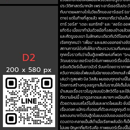
ประวัติศาสตร์มากนัก เพราะอาร์เธอร์ในประวั
กับบาดแผลทางใจในวัยเด็กของอาร์เธอร์ (เขาปร
ตาย) แต่ในท้ายที่สุดแล้ว พวกเขาถือว่ามันเป
ตาร์ วอร์ส” “เดอะ แมทริกซ์” และ “ลอร์ด ออฟ 
แท้จริง เมื่อเขากำมันด้วยมือทั้งสองข้างแล
และศัตรูของเขา ในลักษณะเดียวกับวิดีโอเกมท
เรียกทุกคนว่า “เพื่อน” และแสดงออกอย่างชั
สถานการณ์บังคับให้เขาต้องรวบรวมทีมคนนอ
ทุกครั้งราวกับว่าเป็นตู้เซฟอีกแห่งที่พวก 
วัฒนธรรม เซอร์จอร์จในภาพยนตร์เรื่องนี้มี
อร์เบดิเวียร์เป็นชาวมัวร์ รับบทโดยดาราภ
ควันจากปล่องไฟแบบในนิยายของดิคเกนส์ เพื่อเ
เล่นว่า กูสแฟต บิล วิลสัน ผมชอบทุกอย่างนี้
โดยการสร้างกรุงเยรูซาเล็มโบราณให้เต็มไปด
นำเสนอเรื่องราวในรูปแบบมิวสิกวิดีโอ และใ
ตีความใหม่นี้ เขาดูฉลาดและสบายๆ เหมือนก
ด้วยดาบแบบสโลว์โมชั่นและผาดโผนแล้ว ยังมีง
เรื่องตลก แม้กระทั่งตอนที่ตัวละครถูกทุบตี ทรม
แสดงบทบาทโรบินฮู้ดในแบบฉบับของเออร์รอล ฟล
ดวงตาจะกลายเป็นสีดำเมื่อเรียกพลังมืด ก็เป
ไม่เลย ปัญหาที่แท้จริงคือ ภาพยนตร์เรื่องนี