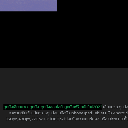
ดูหนังเฮียหนวด
ดูหนัง
ดูหนังออนไลน์
ดูหนังฟรี
หนังใหม่2023
เฮียหนวด ดูหนัง
ภาพยนต์ไม่เว้นแม้แต่การดูหนังบนมือถือ Iphone Ipad Tablet หรือ Android ทุกย
360px, 480px, 720px และ 1080px ไปจนถึงความคมชัด 4K หรือ Ultra HD ทั้งน