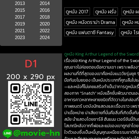
2013
2014
2015
2016
ดูหนัง 2017
ดูหนัง ฝรั่ง
ดูหนัง
2017
2018
ดูหนัง หนังดราม่า Drama
ดูหนัง หน
2019
2020
2021
2022
ดูหนัง แฟนตาซี Fantasy
ดูหนัง 
2023
2024
ดูหนัง King Arthur Legend of the Sword ค
เรื่องย่อ:King Arthur Legend of the Sword 
คุณอาจไม่ค่อยตอบข้อความเขา เพราะพลังงานขอ
ผลงานที่ดีที่สุดของเขาคือหนังแนววัยรุ่นยุค
มือกันขโมยของ เป็นหนังประเภทที่คุณลืมไปแล้
—และหนังก็ไม่เคยแสร้งทำเป็นว่าการดูหนังเรื
สองภาค “Snatch” หนังแอ็คชั่นพัฒนาตนเองสุ
อาหารคาวหลากหลายชนิดที่จัดวางในกล่องที่ดูด
ภาพยนตร์ บดบังนักแสดงและเรื่องราว เพราะทั
น่าเบื่อหน่าย น่าเสียดายที่นั่นคือสิ่งที่เก
สมัย นำแสดงโดยชาร์ลี ฮันแนม เวอร์ชันนี้จิน
โสเภณีหลังจากที่พ่อและแม่ของเขาถูกฆ่าโดยลุงข
ใจตัวเองซึ่งเป็นหนี้บุญคุณเหนือธรรมชาติกับ
อ้วนและอีกสองคนผอมเพรียวและมีรูปร่างโค้งเ