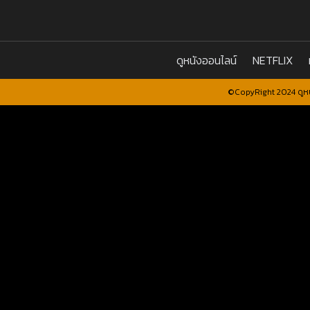
ดูหนังออนไลน์
NETFLIX
©CopyRight 2024 ดูหน