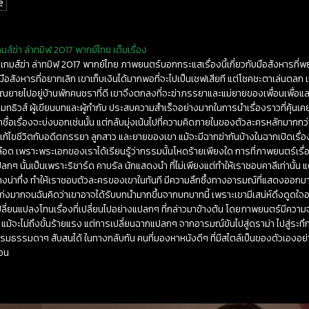
e
มส์ฆ่า ล่าทมิฬ 2017 พากย์ไทย เต็มเรื่อง
ิกเกมส์ฆ่า ล่าทมิฬ 2017 พากย์ไทย ภาพยนตร์นอกกระแสเรื่องนี้เกี่ยวกับมือสังหารที
็นมือสังหารที่อยากเลิก เขาเก็บเงินได้มากพอที่จะไปเป็นเชฟเสียที แต่โชคชะตาเล่นตลก
ุณยายไปอยู่บ้านพักคนชราที่ดี เขาจึงตกลงที่จะฆ่าภรรยาและแม่ยายของเพื่อนเพื่อแล
น แมทธิวส์ ผู้เขียนบทและผู้กำกับ ประสบความสำเร็จอย่างมากในการนำเรื่องราวที่คุ
้ว่าชื่อเรื่องจะบ่งบอกเช่นนั้น แต่กลับมุ่งเน้นไปที่ความคิดภายในของตัวละครหลักมากกว่
้ไขชีวิตกับอดีตภรรยา ลูกสาว และยายของเขา แม้จะมีฉากฆ่ากันบ้างในฉากเปิดเรื่อง
ือด เพราะพระเอกของเราได้เรียนรู้ว่ากรรมนั้นโหดร้ายเพียงใด การที่ภาพยนตร์เรื่อ
ปลกๆ นั้นเป็นเพราะริชาร์ด คาบรัล นักแสดงนำ ที่ไม่เพียงแต่ทำให้เราชอบคาลีเท่านั้น แต่ย
างน่าทึ่ง ทำให้เราชอบตัวละครของเขาในทันที มีความลึกซึ้งทางอารมณ์ที่แสดงออก
่งมากจนฉันคิดว่าเขาอาจได้รับบทนำมากขึ้นจากบทบาทนี้ เพราะเขามีเสน่ห์ดึงดูดใจอ
ปลี่ยนแปลงโทนเรื่องที่เปลี่ยนไปอย่างแปลกๆ ที่กล่าวมาข้างต้น โดยภาพยนตร์มีความจริ
ี่ แม้จะไม่ถึงขั้นร้ายแรง แต่การเปลี่ยนฉากแปลกๆ จากอารมณ์ขันไปสู่ดราม่า ไปสู่ระท
มธรรมดาๆ สับสนได้ ในทางกลับกัน คนที่มองหาหนังดีๆ ที่มีสไตล์เป็นของตัวเองอ
นอน