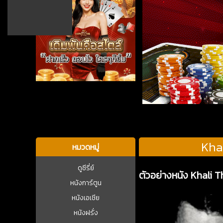
บาคาร่า
Khal
หมวดหมู่
ดูซีรี่ย์
ตัวอย่างหนัง Khali T
หนังการ์ตูน
หนังเอเชีย
หนังฝรั่ง