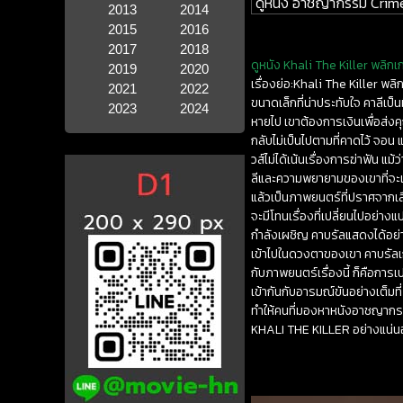
ดูหนัง อาชญากรรม Crim
2013
2014
2015
2016
2017
2018
ดูหนัง Khali The Killer พลิกเก
2019
2020
เรื่องย่อ:Khali The Killer พล
2021
2022
ขนาดเล็กที่น่าประทับใจ คาลีเป
2023
2024
หายไป เขาต้องการเงินเพื่อส่งค
กลับไม่เป็นไปตามที่คาดไว้ จอ
วส์ไม่ได้เน้นเรื่องการฆ่าฟัน แม
ลีและความพยายามของเขาที่จะแก
แล้วเป็นภาพยนตร์ที่ปราศจากเล
จะมีโทนเรื่องที่เปลี่ยนไปอย่างแ
กำลังเผชิญ คาบรัลแสดงได้อย่
เข้าไปในดวงตาของเขา คาบรัลเก
กับภาพยนตร์เรื่องนี้ ก็คือการเ
เข้ากันกับอารมณ์ขันอย่างเต็มท
ทำให้คนที่มองหาหนังอาชญากรร
KHALI THE KILLER อย่างแน่