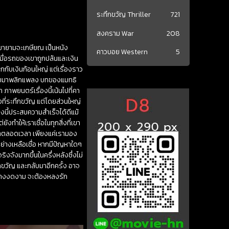
ระทึกขวัญ Thriller
721
สงคราม War
208
่พยายามจะเกษียณ เป็นหนัง
คาวบอย Western
5
 เมื่อรถของเขาถูกปล้นและเงิน
กกับเงินก้อนใหญ่ แต่เรื่องราว
้นเคยมาพลิกแพลง บทของแมทธิ
า ภาพยนตร์เรื่องนี้เน้นไปที่คา
ที่ระทึกขวัญ แต่โดยส่วนใหญ่
งนี้ประสบความสำเร็จได้ดีแม้
ังทำให้เราเชื่อในทุกสิ่งที่เขา
มาตลอดเวลา เพียงแค่เรามอง
ย่างเหลือเชื่อ หากมีปัญหาใดๆ
งจังมากขึ้นในครึ่งหลังซึ่งไม่
ึกขวัญ และกลับมาอีกครั้ง อาจ
ย่างงดงาม จะต้องหลงรัก