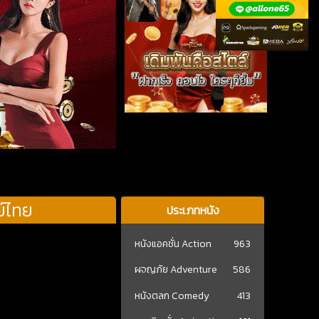
ย์ไทย
ประเภทหนัง
หนังแอคชั่น Action
963
ผจญภัย Adventure
586
หนังตลก Comedy
413