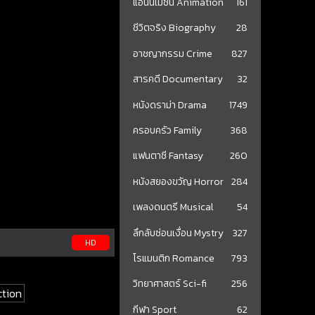
แอนนิเมชั่น Animation
161
ชีวิตจริง Biography
28
อาชญากรรม Crime
827
สารคดี Documentary
32
หนังดราม่า Drama
1749
ครอบครัว Family
368
แฟนตาซี Fantasy
260
หนังสยองขวัญ Horror
284
เพลงดนตรี Musical
54
ลึกลับซ่อนเงื่อน Mystry
327
HD
โรแมนติก Romance
793
วิทยาศาสตร์ Sci-fi
256
ction
กีฬา Sport
62