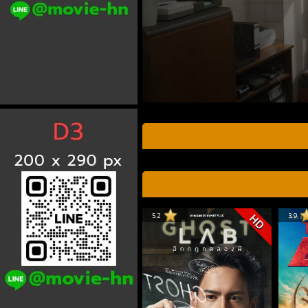
5.2
3.9
HD