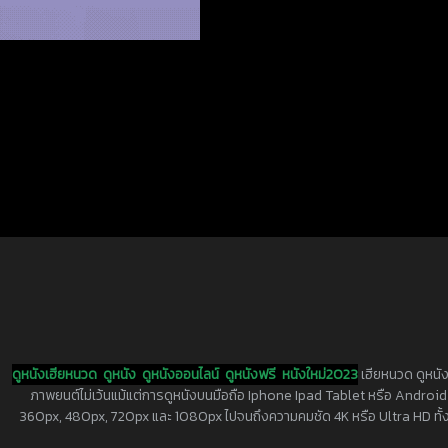
ดูหนังเฮียหนวด
ดูหนัง
ดูหนังออนไลน์
ดูหนังฟรี
หนังใหม่2023
เฮียหนวด ดูหนัง
ภาพยนต์ไม่เว้นแม้แต่การดูหนังบนมือถือ Iphone Ipad Tablet หรือ Android ทุกย
360px, 480px, 720px และ 1080px ไปจนถึงความคมชัด 4K หรือ Ultra HD ทั้งน