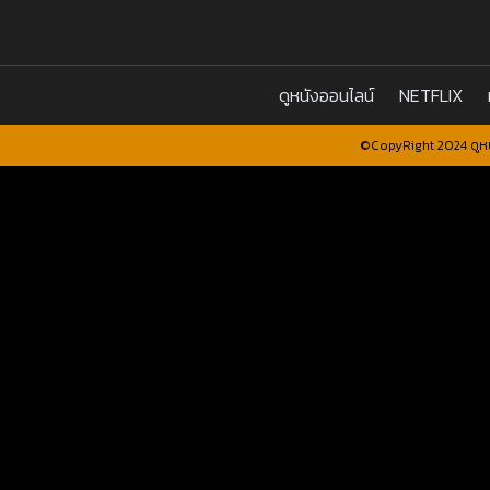
ดูหนังออนไลน์
NETFLIX
©CopyRight 2024 ดูหน