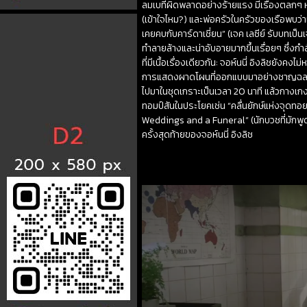
ลมเบที่ผิดพลาดอย่างร้ายแรง มีเรื่องตลกๆ หน
(เข้าใจไหม?) และพ่อครัวในครัวของเรือพบว่าเ
เคยคบกับคาร์ดาเชี่ยน” (เจค เลซีย์ รับบทเป็
ทำลายล้างและน่าอับอายมากขึ้นเรื่อยๆ ซึ่งก
ที่มีเนื้อเรื่องเดียวกัน: จอห์นนี่ อิงลิชยัง
การแสดงผาดโผนที่ออกแบบมาอย่างชาญฉลาด เ
ไปมาในชุดเกราะเป็นเวลา 20 นาที แล้วกางเก
ทอมป์สันในประโยคเช่น “คลื่นยักษ์แห่งจุดทอย
Weddings and a Funeral” (นักบวชที่มักพูด
ครั้งสุดท้ายของจอห์นนี่ อิงลิช