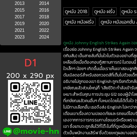
2013
2014
2015
2016
ดูหนัง 2018
ดูหนัง ฝรั่ง
ดูหนัง 
2017
2018
ดูหนัง หนังฝรั่ง
ดูหนัง หนังแอคชั่น
2019
2020
2021
2022
2023
2024
ดูหนัง Johnny English Strikes Again จอห์นนี่
เรื่องย่อ:Johnny English Strikes Again จอห์
ตกินสัน) เป็นสายลับที่มั่นใจในตัวเองอย่างที
เหลือเชื่อเมื่อต้องกอบกู้สถานการณ์ ในตอ
ใจเล็กๆ น้อยๆ เกิดขึ้นเมื่อเราเห็นเขาสอนลู
ดัมเบิลดอร์สำหรับฮอกวอตส์ที่เต็มไปด้วยเด็กสา
อธิบายไม่ถูกของเขา English ถูกเรียกตัวกลั
เกษียณแล้วส่วนใหญ่ก็ “เสียชีวิต กำลังเข้าร
เหมาะสำหรับคุณ การประชุม G12 ของผู้นำโลกกำ
ที่เกษียณแล้วคนอื่นๆ ทั้งหมดโดยไม่ได้ตั้
ไม่มีทางเลือกอื่น เธอจึงส่ง English ไปหาว่
เตือนเขาเรื่องความปลอดภัยและรถยนต์ไฮบริด 
เองจากการจารกรรมทางไซเบอร์หรือเพราะเขาไม่ร
เขา ซึ่งแทบจะถูกลืมไว้ที่โต๊ะในที่ที่ดูเหม
ตัวเป็นพนักงานเสิร์ฟ ซึ่งด้วยเหตุผลบางอ