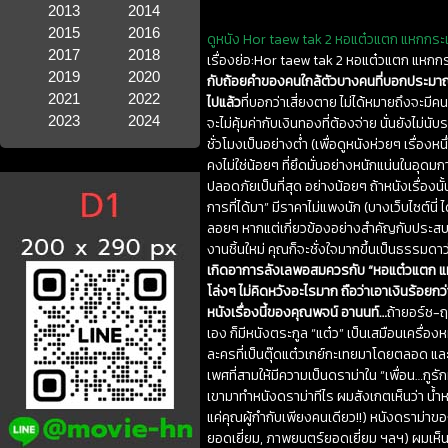
2013
2014
2015
2016
ดูหนัง Hor taew tak 2 หอแต๋วแตก แหกกระเจ
2017
2018
เรื่องย่อ:Hor taew tak 2 หอแต๋วแตก แหกก
2019
2020
กับถ้อยคำของคนใกล้ตัวบางคนที่บอกประมาณว่า ย
2021
2022
ไปแล้ว
ที่บอกว่าเสี่ยงตาย ไม่ได้หมายถึงจะม
2023
2024
จะไม่คุ้มค่ากับเงินทองที่ต้องจ่าย นั่นยังไม
ชั่วโมงเป็นอย่างต่ำ (เพื่อดูหนังห่วยๆ เรื่องหนึ
คงไม่ใช่น้อยๆ ที่ยึดมั่นอย่างหนักแน่นในอุดมก
ปลอดภัยเป็นที่สุด อย่างน้อยๆ ถ้าหนังเรื่องนั้น
การที่ได้มา” มีราคาไม่แพงนัก (บางเว็บไซต์นี่ 
ลอยๆ หากแต่เกี่ยวข้องอย่างสำคัญกับประสบก
งานชิ้นใหม่ คุณก็จะชั่งใจมากขึ้นเป็นธรรมดาว่
เกิดอาการลังเลพอสมควรกับ “หอแต๋วแตก แหกกร
โล่งๆ ไม่คิดหวังอะไรมาก ถือว่าเอาเงินร้อยก
หนังเรื่องนี้ของคุณพจน์ อานนท์…
ถ้ายอร์ช-ฤ
เอง ก็มีหนังตระกูล “แต๋ว” เป็นเสมือนเครื่อ
ละครที่เป็นตุ๊ดแต๋วเกย์กะเทยมาโดยตลอด แ
เพศที่สามให้มีความเป็นดราม่าใน “เพื่อน…กูรัก
เขามาทำหนังดราม่าทีไร ผมสังเกตเห็นว่า น้ำหนั
แค่คุณผู้กำกับเพียงคนเดียว!!) หนังดราม่าขอ
ยอดเยี่ยม, ภาพยนตร์ยอดเยี่ยม ฯลฯ) ผมเห็นว่า