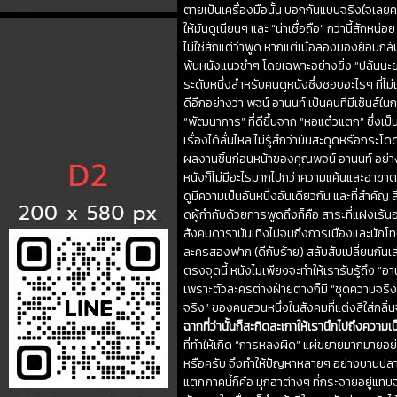
ตายเป็นเครื่องมือนั้น บอกกันแบบจริงใจเลยคร
ให้มันดูเนียนๆ และ “น่าเชื่อถือ” กว่านี้สักหน
ไม่ใช่สักแต่ว่าพูด หากแต่เมื่อลองมองย้อนกล
พ้นหนังแนวขำๆ โดยเฉพาะอย่างยิ่ง “ปล้นนะยะ” กั
ระดับหนึ่งสำหรับคนดูหนังซึ่งชอบอะไรๆ ที่ไม่
ดีอีกอย่างว่า พจน์ อานนท์ เป็นคนที่มีเซ็นส์ใ
“พัฒนาการ” ที่ดีขึ้นจาก “หอแต๋วแตก” ซึ่งเป็
เรื่องได้ลื่นไหล ไม่รู้สึกว่ามันสะดุดหรือกระ
ผลงานชิ้นก่อนหน้าของคุณพจน์ อานนท์ อย่าง 
หนังก็ไม่มีอะไรมากไปกว่าความแค้นและอาฆา
ดูมีความเป็นอันหนึ่งอันเดียวกัน และที่สำคัญ
ดผู้กำกับด้วยการพูดถึงก็คือ สาระที่แฝงเร้นอ
สังคมดาราบันเทิงไปจนถึงการเมืองและนักโท
ละครสองฟาก (ดีกับร้าย) สลับสับเปลี่ยนกันเล่า
ตรงจุดนี้ หนังไม่เพียงจะทำให้เรารับรู้ถึง “อ
เพราะตัวละครต่างฝ่ายต่างก็มี “ชุดความจริง” 
จริง” ของคนส่วนหนึ่งในสังคมที่แต่งสีใส่กลิ่น
ฉากที่ว่านั้นก็สะกิดสะเกาให้เรานึกไปถึงควา
ที่ทำให้เกิด “การหลงผิด” แผ่ขยายมากมายอย่าง
หรือครับ จึงทำให้ปัญหาหลายๆ อย่างบานปลาย
แตกภาคนี้ก็คือ มุกฮาต่างๆ ที่กระจายอยู่แทบจ