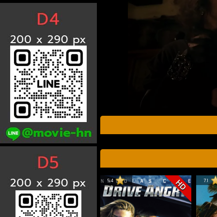
5.4
7.1
HD