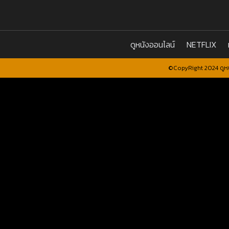
ดูหนังออนไลน์
NETFLIX
©CopyRight 2024 ดูหน