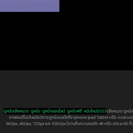
ดูหนังเฮียหนวด
ดูหนัง
ดูหนังออนไลน์
ดูหนังฟรี
หนังใหม่2023
เฮียหนวด ดูหนัง
ภาพยนต์ไม่เว้นแม้แต่การดูหนังบนมือถือ Iphone Ipad Tablet หรือ Android ทุกย
360px, 480px, 720px และ 1080px ไปจนถึงความคมชัด 4K หรือ Ultra HD ทั้งน