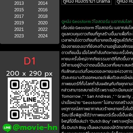
ดูหนัง หนังดราม่า Drama
ดูหนัง หน
2013
2014
2015
2016
2017
2018
ดูหนัง Geostorm จีโอสตอร์ม เมฆาถล่มโลก 2
2019
2020
เรื่องย่อ:Geostorm จีโอสตอร์ม เมฆาถล่มโลก
2021
2022
ดูแลควบคุมดาวเทียมที่ถูกสร้างขึ้นมาเพื่อท
2023
2024
เวลาผ่านไปดาวเทียมที่เขาเคยเป็นผู้ดูแลได้เ
น้องชายของเขาที่ยังคงทำงานอยู่ในองค์กรแห
ดาวเทียมนั้น เมื่อโลกกำลังเกิดหายนะครั้งใหญ
หายนะครั้งใหญ่จากภัยธรรมชาติที่เกิดขึ้นจา
มีคำถามอยู่บ้างว่าตอนนี้เป็นเวลาที่เหมาะ
กับลักษณะเด่นทั้งหมดของหายนะแห่งวงการภาพย
ตัวละครบางตัวออกหมดแต่เพิ่มตัวละครใหม่เข
ภาพยนตร์ที่ทั้งโลกกำลังเผชิญกับภัยคุกคามจา
กล่าวสามารถสบายใจได้ เพราะแม้จะมีแคมเปญ
Tomorrow ,” “ San Andreas ,” “ Gravity ,
น่าเบื่อหน่าย “Geostorm” ไม่สามารถสร้างปรา
เหตุการณ์สภาพอากาศเลวร้ายหลายครั้งในปี 
ร้อน (ซึ่งพิสูจน์ได้ว่าภาพยนตร์เรื่องนี้เป
ใหญ่ที่มีชื่อเล่นว่า “Dutch Boy” เพราะเหต
ขึ้น Dutch Boy เป็นผลงานของนักวิทยาศาสตร์ช