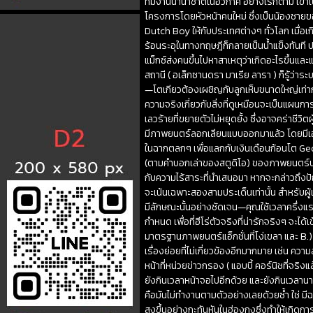
ทีมงานนานาชาติในอวกาศ อย่างไรก็ตาม เขาเ
โครงการโดยหัวหน้าคนใหม่ ซึ่งเป็นน้องชายขอ
Dutch Boy ให้กับประเทศต่างๆ ทั่วโลก เมื่อเก
ร้อนระอุในทางทฤษฎีก็กลายเป็นน้ำแข็งทันที ป
แม็กซ์ส่งคนขึ้นไปหาสาเหตุว่าเกิดอะไรขึ้นแล
สถานี ( อเล็กซานดรา มาเรีย ลารา ) ก็รู้ว่าร
—โตเกียวต้องเผชิญกับลูกเห็บขนาดใหญ่เท่า
ความจริงเกี่ยวกับสิ่งที่ดูเหมือนจะเป็นแผ
เลวร้ายที่ขยายตัวไม่หยุดยั้ง ซึ่งอาจคร่าชี
มีภาพยนตร์ลอกเลียนแบบออกมาแล้ว โดยมีเอฟเ
ในฉากตลกๆ เพื่อแลกกับเงินเดือนก้อนโต Ge
(ตามคำบอกเล่าของสตูดิโอ) ของภาพยนตร์ประเภ
กับความไร้สาระที่นำเสนอมา หากจะกล่าวถึงปัญห
จะเน้นเฉพาะสองสามประเด็นเท่านั้น สำหรับผู้
มีลักษณะนั้นอย่างชัดเจน—คุณใช้เวลาครึ่ง
กำหนด เพื่อที่ฮีโร่ตัวจริงที่น่ารักจริงๆ จะ
มาตรฐานภาพยนตร์แอ็กชั่นที่โง่เขลา และ B.) 
เรื่องย่อยที่ไม่เกี่ยวข้องอีกมากมาย เช่น คว
หน้าที่หน่วยข่าวกรอง ( แอบบี้ คอร์นิชที่จริง
ยังกินเวลาหน้าจอไปอีกด้วย และยังกินเวลานาน
คือมันไม่ทำงานตามตัวอย่างเลยด้วยซ้ำ ใช่ มีฉา
สูงขึ้นอย่างกะทันหันในฮ่องกงซึ่งทำให้เกิด