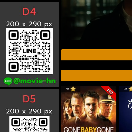
7.6
5.6
HD