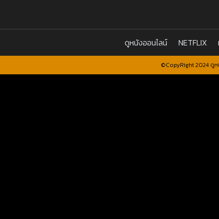
ดูหนังออนไลน์
NETFLIX
©CopyRight 2024 ดูหน