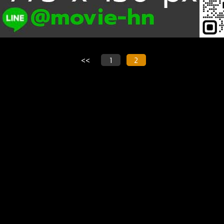
<<
1
2