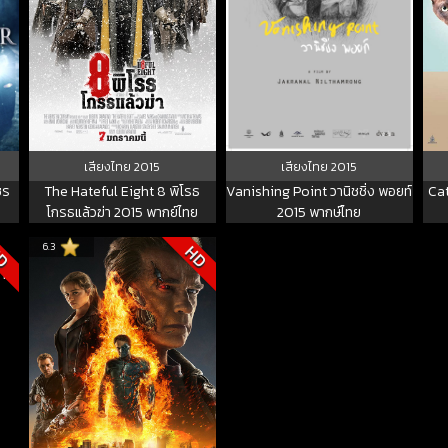
เสียงไทย
2015
เสียงไทย
2015
ชร
The Hateful Eight 8 พิโรธ
Vanishing Point วานิชชิ่ง พอยท์
Cat
โกรธแล้วฆ่า 2015 พากย์ไทย
2015 พากษ์ไทย
6.3
D
HD