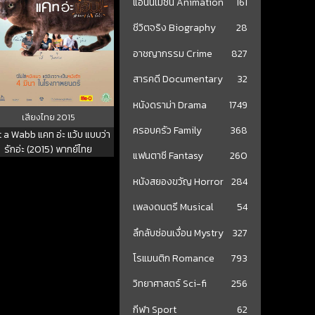
แอนนิเมชั่น Animation
161
ชีวิตจริง Biography
28
อาชญากรรม Crime
827
สารคดี Documentary
32
หนังดราม่า Drama
1749
เสียงไทย
2015
ครอบครัว Family
368
 a Wabb แคท อ่ะ แว้บ แบบว่า
รักอ่ะ (2015) พากย์ไทย
แฟนตาซี Fantasy
260
หนังสยองขวัญ Horror
284
เพลงดนตรี Musical
54
ลึกลับซ่อนเงื่อน Mystry
327
โรแมนติก Romance
793
วิทยาศาสตร์ Sci-fi
256
กีฬา Sport
62