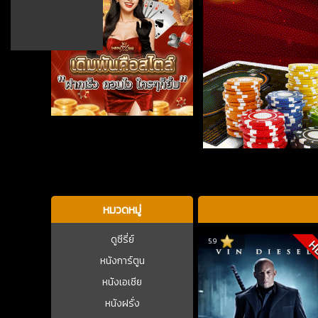
บาคาร่า
หมวดหมู่
ดูซีรี่ย์
5.9
H
หนังการ์ตูน
หนังเอเชีย
หนังฝรั่ง